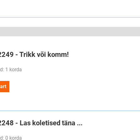
#2249 - Trikk või komm!
d: 1 korda
art
2248 - Las koletised täna ...
d: 0 korda