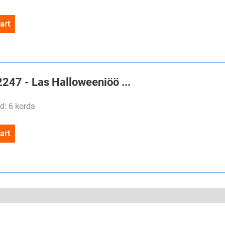
art
2247 - Las Halloweeniöö ...
d: 6 korda
art