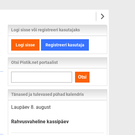
Logi sisse või registreeri kasutajaks
Logi sisse
Registreeri kasutaja
Otsi Pistik.net portaalist
Otsi
Otsi
kogu
lehelt
Tänased ja tulevased pühad kalendris
Laupäev 8. august
Rahvusvaheline kassipäev