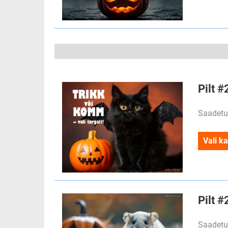
Pilt 
Saadetu
Vali ka
Pilt #
Saadetu