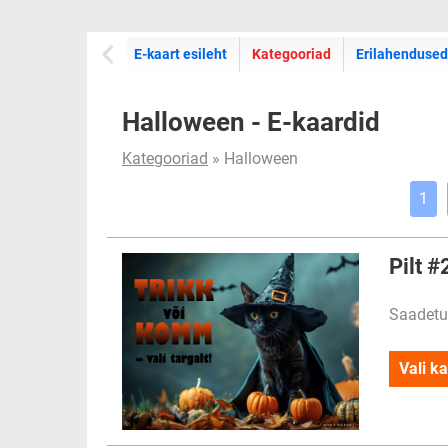
E-kaartide
E-kaart esileht
Kategooriad
Erilahendused
Halloween - E-kaardid
Kategooriad
» Halloween
1
Pilt 
Saadetu
Vali ka