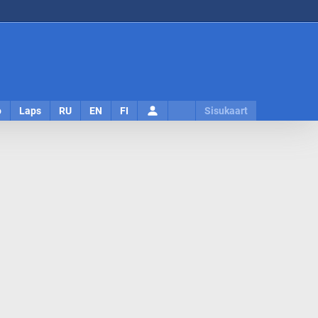
Logi
o
Laps
RU
EN
FI
Sisukaart
sisse