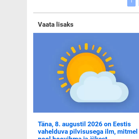
1
Vaata lisaks
Täna, 8. augustil 2026 on Eestis
vahelduva pilvisusega ilm, mitmel
pool hoovihma ja äikest