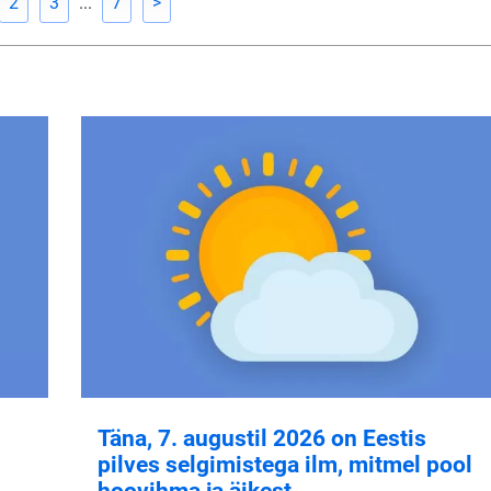
2
3
...
7
>
Täna, 7. augustil 2026 on Eestis
pilves selgimistega ilm, mitmel pool
hoovihma ja äikest