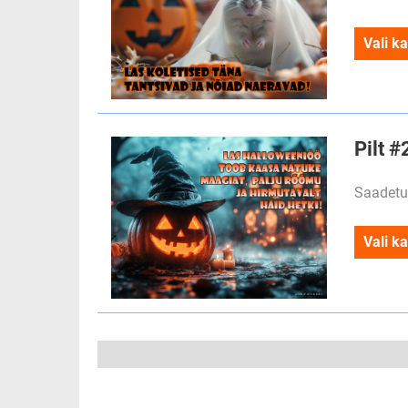
Vali ka
Pilt #
Saadetu
Vali ka