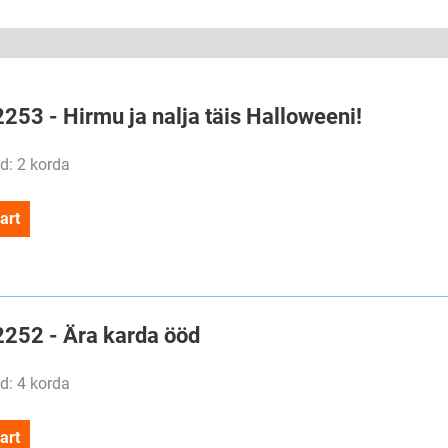
2253 - Hirmu ja nalja täis Halloweeni!
d: 2 korda
art
#2252 - Ära karda ööd
d: 4 korda
art