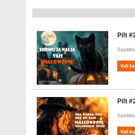
Pilt #
Saadetu
Vali ka
Pilt 
Saadetu
Vali ka