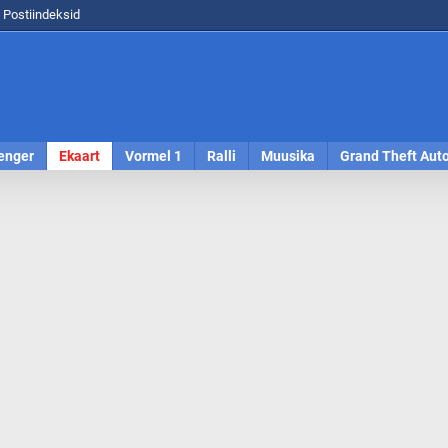
Postiindeksid
enger
Ekaart
Vormel 1
Ralli
Muusika
Grand Theft Aut