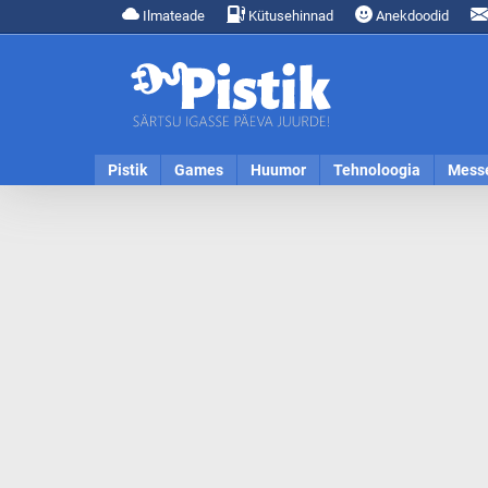
Ilmateade
Kütusehinnad
Anekdoodid
Pistik
Games
Huumor
Tehnoloogia
Mess