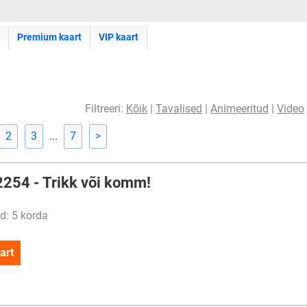
Premium kaart
VIP kaart
Filtreeri:
Kõik
|
Tavalised
|
Animeeritud
|
Video
2
3
...
7
>
#2254 - Trikk või komm!
d: 5 korda
art