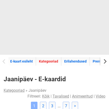
E-kaartide
E-kaart esileht
Kategooriad
Erilahendused
Premium k
Jaanipäev - E-kaardid
Kategooriad
» Jaanipäev
Filtreeri:
Kõik
|
Tavalised
|
Animeeritud
|
Video
1
2
3
...
7
>