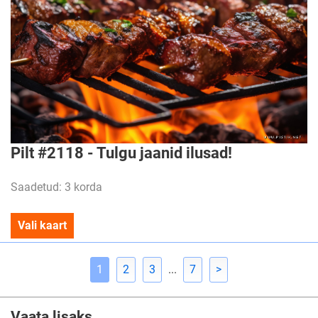
Pilt #2118 - Tulgu jaanid ilusad!
Saadetud: 3 korda
Vali kaart
1
2
3
...
7
>
Vaata lisaks