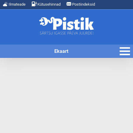
Ilmateade
Kütusehinnad
Postiindeksid
Ekaart