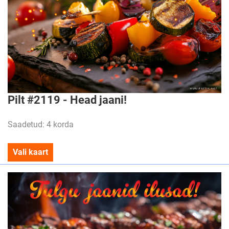
Pilt #2119 - Head jaani!
Saadetud: 4 korda
Vali kaart