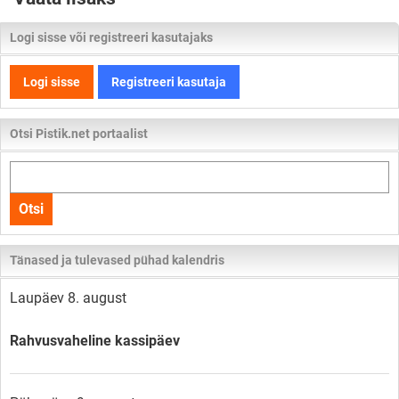
Logi sisse või registreeri kasutajaks
Logi sisse
Registreeri kasutaja
Otsi Pistik.net portaalist
Otsi
kogu
Otsi
lehelt
Tänased ja tulevased pühad kalendris
Laupäev 8. august
Rahvusvaheline kassipäev