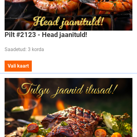
Pilt #2123 - Head jaanituld!
Saadetud: 3 korda
Vali kaart