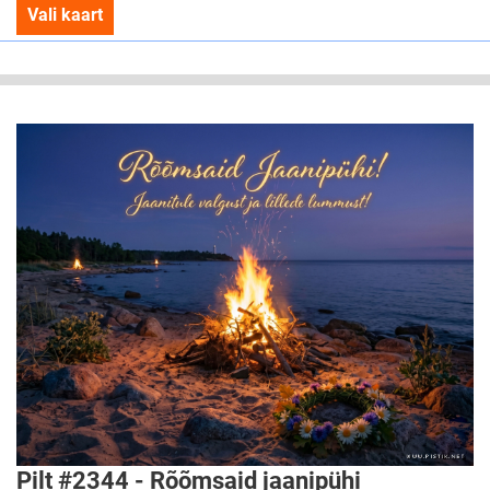
Vali kaart
Pilt #2344 - Rõõmsaid jaanipühi