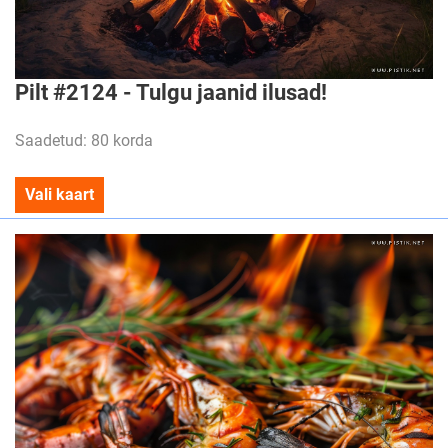
Pilt #2124 - Tulgu jaanid ilusad!
Saadetud: 80 korda
Vali kaart