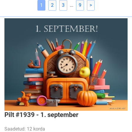
1
2
3
...
9
>
Pilt #1939 - 1. september
Saadetud: 12 korda