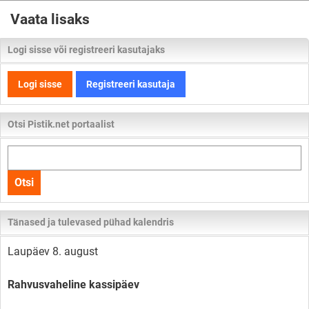
Vaata lisaks
Logi sisse või registreeri kasutajaks
Logi sisse
Registreeri kasutaja
Otsi Pistik.net portaalist
Otsi
kogu
Otsi
lehelt
Tänased ja tulevased pühad kalendris
Laupäev 8. august
Rahvusvaheline kassipäev