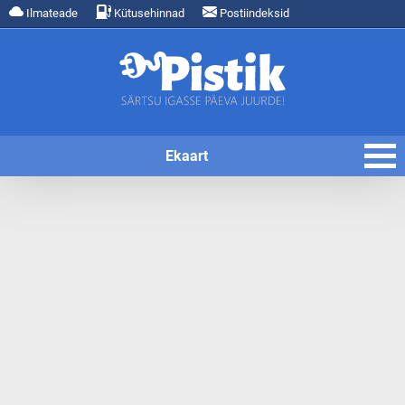
Ilmateade
Kütusehinnad
Postiindeksid
Ekaart