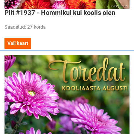
Pilt #1937 - Hommikul kui koolis olen
Saadetud: 27 korda
Vali kaart