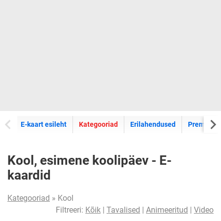
E-kaartide
E-kaart esileht
Kategooriad
Erilahendused
Premium k
Kool, esimene koolipäev - E-
kaardid
Kategooriad
» Kool
Filtreeri:
Kõik
|
Tavalised
|
Animeeritud
|
Video