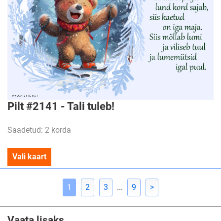
Pilt #2141 - Tali tuleb!
Saadetud: 2 korda
Vali kaart
1
2
3
...
9
>
Vaata lisaks