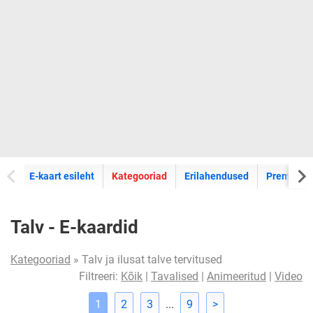
E-kaartide
E-kaart esileht
Kategooriad
Erilahendused
Premium k
Talv - E-kaardid
Kategooriad
» Talv ja ilusat talve tervitused
Filtreeri:
Kõik
|
Tavalised
|
Animeeritud
|
Video
1
2
3
...
9
>