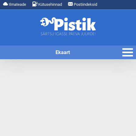
Ilmateade
Kütusehinnad
Postiindeksid
Ekaart