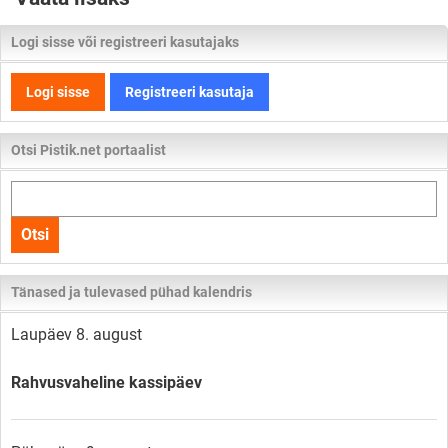
Logi sisse või registreeri kasutajaks
Logi sisse
Registreeri kasutaja
Otsi Pistik.net portaalist
Otsi
kogu
Otsi
lehelt
Tänased ja tulevased pühad kalendris
Laupäev 8. august
Rahvusvaheline kassipäev