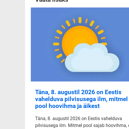
Täna, 8. augustil 2026 on Eestis
vahelduva pilvisusega ilm, mitmel
pool hoovihma ja äikest
Täna, 8. augustil 2026 on Eestis vahelduva
pilvisusega ilm. Mitmel pool sajab hoovihma,