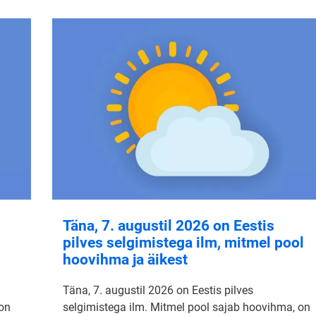
Täna, 7. augustil 2026 on Eestis
pilves selgimistega ilm, mitmel pool
hoovihma ja äikest
Täna, 7. augustil 2026 on Eestis pilves
 on
selgimistega ilm. Mitmel pool sajab hoovihma, on