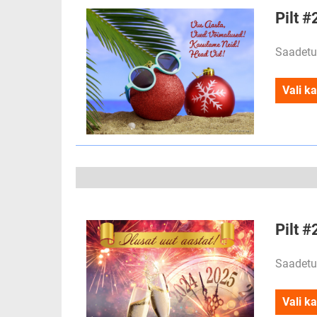
Pilt 
Saadetu
Vali ka
Pilt #
Saadetu
Vali ka