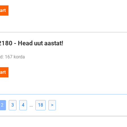
art
2180 - Head uut aastat!
d: 167 korda
art
2
3
4
...
18
>