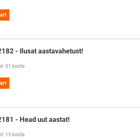
art
2182 - Ilusat aastavahetust!
d: 51 korda
art
2181 - Head uut aastat!
d: 15 korda