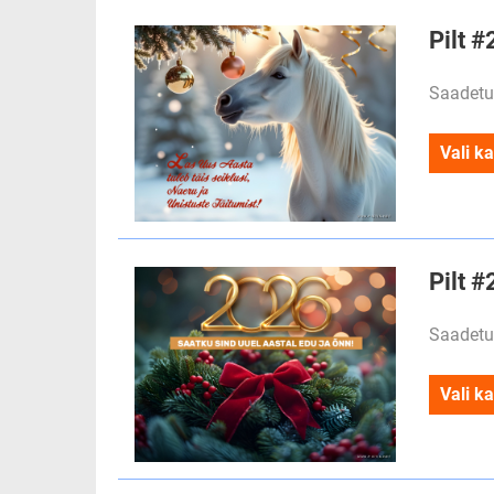
Pilt #
Saadetu
Vali ka
Pilt 
Saadetu
Vali ka