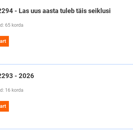
2294 - Las uus aasta tuleb täis seiklusi
d: 65 korda
art
#2293 - 2026
d: 16 korda
art