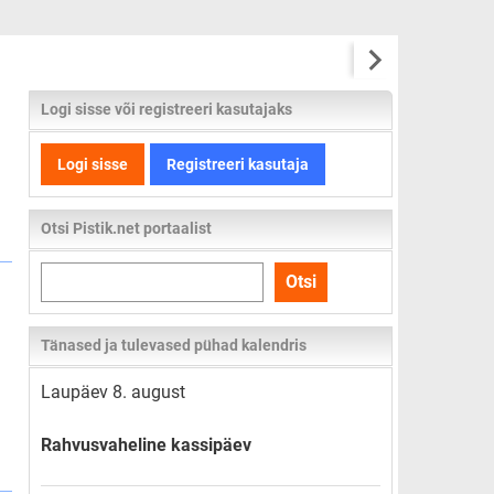
Logi sisse või registreeri kasutajaks
Logi sisse
Registreeri kasutaja
Otsi Pistik.net portaalist
Otsi
Otsi
kogu
lehelt
Tänased ja tulevased pühad kalendris
Laupäev 8. august
Rahvusvaheline kassipäev