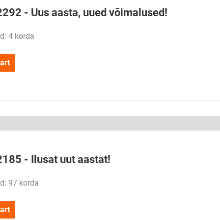
#2292 - Uus aasta, uued võimalused!
d: 4 korda
art
2185 - Ilusat uut aastat!
d: 97 korda
art