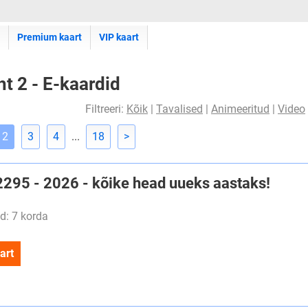
Premium kaart
VIP kaart
ht 2 - E-kaardid
Filtreeri:
Kõik
|
Tavalised
|
Animeeritud
|
Video
2
3
4
...
18
>
#2295 - 2026 - kõike head uueks aastaks!
d: 7 korda
art