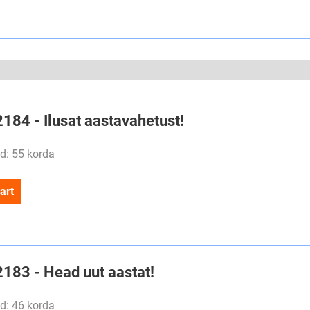
2184 - Ilusat aastavahetust!
d: 55 korda
art
2183 - Head uut aastat!
d: 46 korda