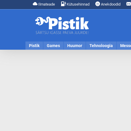
Ilmateade
Kütusehinnad
Anekdoodid
Pistik
Games
Huumor
Tehnoloogia
Mess