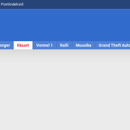
Postiindeksid
enger
Ekaart
Vormel 1
Ralli
Muusika
Grand Theft Aut