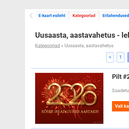
E-kaartide
E-kaart esileht
Kategooriad
Erilahendused
Uusaasta, aastavahetus - le
Kategooriad
» Uusaasta, aastavahetus
<
1
Pilt 
Saadetu
Vali ka