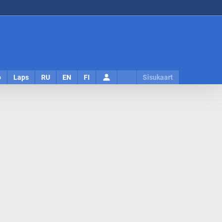
Logi
o
Laps
RU
EN
FI
Sisukaart
sisse