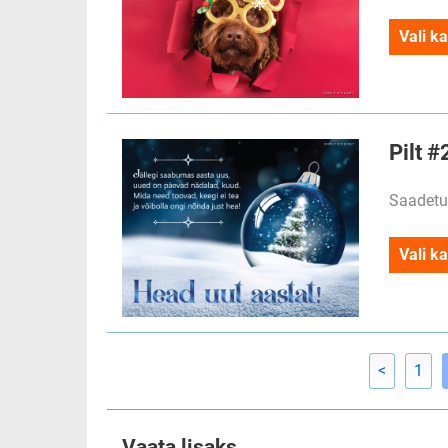
Vali ka
Pilt #
Saadetu
Vali ka
<
1
Vaata lisaks