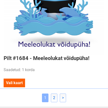
Pilt #1684 - Meeleolukat võidupüha!
Saadetud: 1 korda
Vali kaart
1
2
>