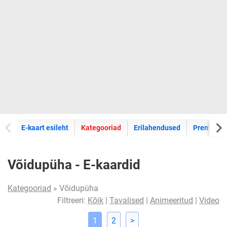
E-kaartide
E-kaart esileht
Kategooriad
Erilahendused
Premium k
Võidupüha - E-kaardid
Kategooriad
» Võidupüha
Filtreeri:
Kõik
|
Tavalised
|
Animeeritud
|
Video
1
2
>