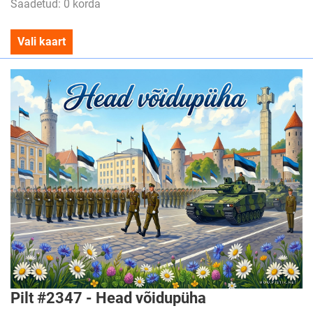
Saadetud: 0 korda
Vali kaart
Pilt #2347 - Head võidupüha