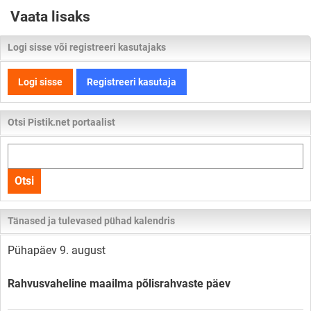
Vaata lisaks
Logi sisse või registreeri kasutajaks
Logi sisse
Registreeri kasutaja
Otsi Pistik.net portaalist
Otsi
kogu
Otsi
lehelt
Tänased ja tulevased pühad kalendris
Pühapäev 9. august
Rahvusvaheline maailma põlisrahvaste päev