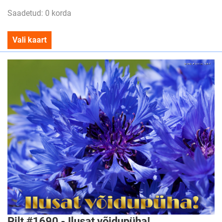
Saadetud: 0 korda
Vali kaart
Pilt #1690 - Ilusat võidupüha!