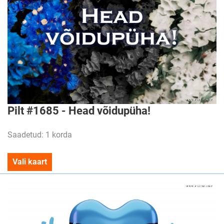
Pilt #1685 - Head võidupüha!
Saadetud: 1 korda
Vali kaart