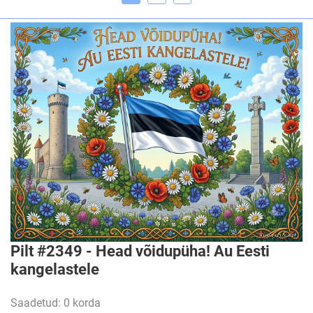
Pilt #2349 - Head võidupüha! Au Eesti
kangelastele
Saadetud: 0 korda