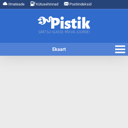
Ilmateade
Kütusehinnad
Postiindeksid
Ekaart