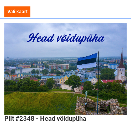
Vali kaart
Pilt #2348 - Head võidupüha