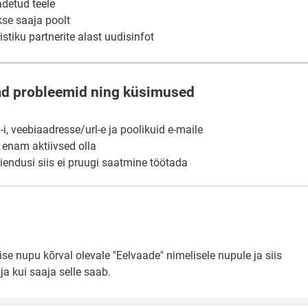
adetud teele
kse saaja poolt
stiku partnerite alast uudisinfot
ad probleemid ning küsimused
, veebiaadresse/url-e ja poolikuid e-maile
i enam aktiivsed olla
aiendusi siis ei pruugi saatmine töötada
e nupu kõrval olevale "Eelvaade" nimelisele nupule ja siis
ja kui saaja selle saab.