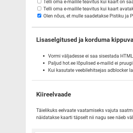
Telli oma e-mailile teavitus kui kaart on sa
Telli oma e-mailile teavitus kui kaart avata
Olen nõus, et mulle saadetakse Pistiku ja Pi
Lisaselgitused ja korduma kippuv
Vormi väljadesse ei saa sisestada HTML-i
Paljud hot.ee lõpulised e-mailid ei pruug
Kui kasutate veebilehitsejas adblocker l
Kiireelvaade
Täielikuks eelvaate vaatamiseks vajuta saatmis
näidatakse kaarti täpselt nii nagu see näeb väl