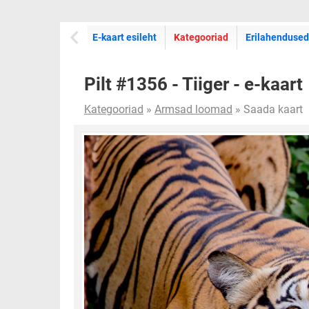
E-kaartide
E-kaart esileht
Kategooriad
Erilahendused
Pilt #1356 - Tiiger - e-kaart
Kategooriad
»
Armsad loomad
» Saada kaart