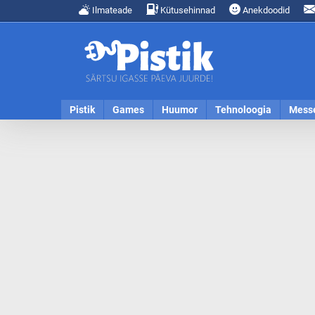
Ilmateade
Kütusehinnad
Anekdoodid
Pistik
Games
Huumor
Tehnoloogia
Mess