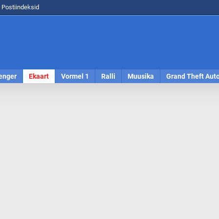
Postiindeksid
enger
Ekaart
Vormel 1
Ralli
Muusika
Grand Theft Aut