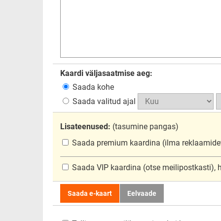
Kaardi väljasaatmise aeg:
Saada kohe
Saada valitud ajal
Lisateenused:
(tasumine pangas)
Saada premium kaardina
(ilma reklaamide
Saada VIP kaardina
(otse meilipostkasti),
Saada e-kaart
Eelvaade