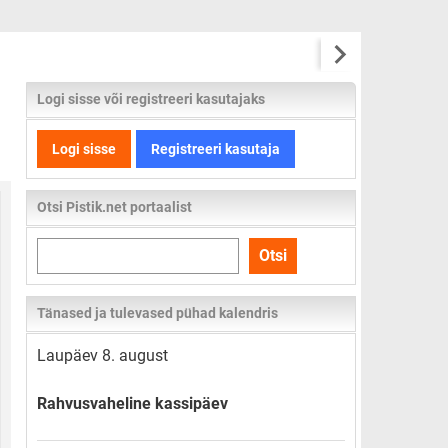
Logi sisse või registreeri kasutajaks
Logi sisse
Registreeri kasutaja
Otsi Pistik.net portaalist
Otsi
Otsi
kogu
lehelt
Tänased ja tulevased pühad kalendris
Laupäev 8. august
Rahvusvaheline kassipäev