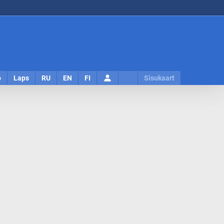
Logi
o
Laps
RU
EN
FI
Sisukaart
sisse