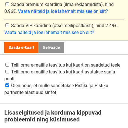
Saada premium kaardina
(ilma reklaamideta), hind
0.96€.
Vaata näiteid ja loe lähemalt mis see on siit?
Saada VIP kaardina
(otse meilipostkasti), hind 2.49€.
Vaata näiteid ja loe lähemalt mis see on siit?
Saada e-kaart
Eelvaade
Telli oma e-mailile teavitus kui kaart on saadetud teele
Telli oma e-mailile teavitus kui kaart avatakse saaja
poolt
Olen nõus, et mulle saadetakse Pistiku ja Pistiku
partnerite alast uudisinfot
Lisaselgitused ja korduma kippuvad
probleemid ning küsimused