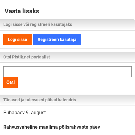
Vaata lisaks
Logi sisse või registreeri kasutajaks
Logi sisse
Registreeri kasutaja
Otsi Pistik.net portaalist
Otsi
kogu
Otsi
lehelt
Tänased ja tulevased pühad kalendris
Pühapäev 9. august
Rahvusvaheline maailma põlisrahvaste päev