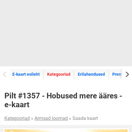
E-kaartide
E-kaart esileht
Kategooriad
Erilahendused
Premium k
Pilt #1357 - Hobused mere ääres -
e-kaart
Kategooriad
»
Armsad loomad
» Saada kaart