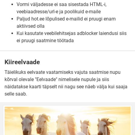
Vormi väljadesse ei saa sisestada HTML-i,
veebiaadresse/url-e ja poolikuid e-maile
Paljud hot.ee lõpulised e-mailid ei pruugi enam
aktiivsed olla
Kui kasutate veebilehitsejas adblocker laiendusi siis
ei pruugi saatmine töötada
Kiireelvaade
Täielikuks eelvaate vaatamiseks vajuta saatmise nupu
kõrval olevale "Eelvaade" nimelisele nupule ja siis
näidatakse kaarti täpselt nii nagu see näeb välja kui saaja
selle saab.