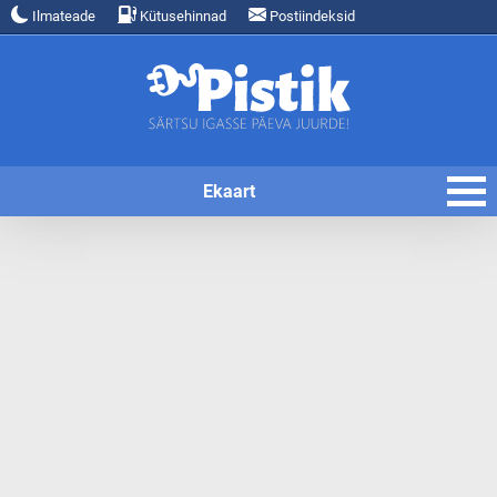
Ilmateade
Kütusehinnad
Postiindeksid
Ekaart