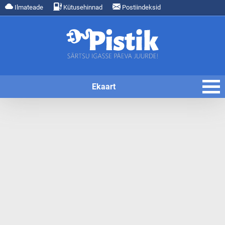
Ilmateade
Kütusehinnad
Postiindeksid
Ekaart