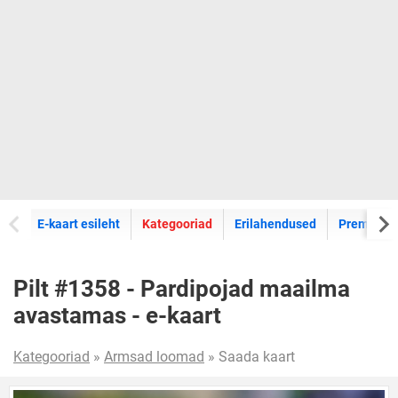
E-kaartide
E-kaart esileht
Kategooriad
Erilahendused
Premium k
Pilt #1358 - Pardipojad maailma
avastamas - e-kaart
Kategooriad
»
Armsad loomad
» Saada kaart