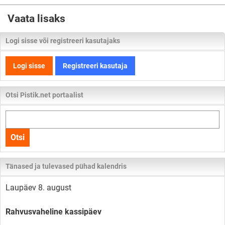
Vaata lisaks
Logi sisse või registreeri kasutajaks
Logi sisse
Registreeri kasutaja
Otsi Pistik.net portaalist
Otsi
kogu
Otsi
lehelt
Tänased ja tulevased pühad kalendris
Laupäev 8. august
Rahvusvaheline kassipäev