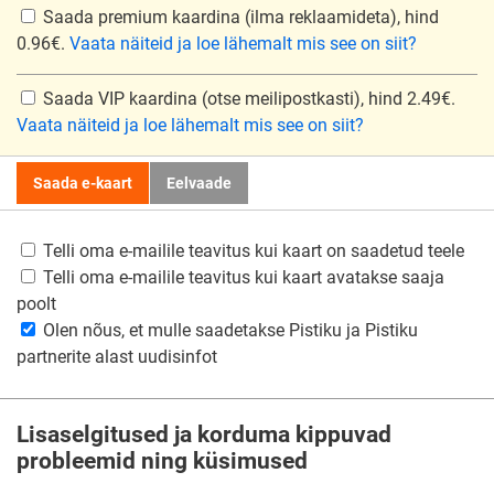
Saada premium kaardina
(ilma reklaamideta), hind
0.96€.
Vaata näiteid ja loe lähemalt mis see on siit?
Saada VIP kaardina
(otse meilipostkasti), hind 2.49€.
Vaata näiteid ja loe lähemalt mis see on siit?
Saada e-kaart
Eelvaade
Telli oma e-mailile teavitus kui kaart on saadetud teele
Telli oma e-mailile teavitus kui kaart avatakse saaja
poolt
Olen nõus, et mulle saadetakse Pistiku ja Pistiku
partnerite alast uudisinfot
Lisaselgitused ja korduma kippuvad
probleemid ning küsimused