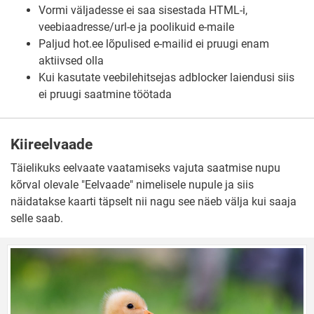
Vormi väljadesse ei saa sisestada HTML-i,
veebiaadresse/url-e ja poolikuid e-maile
Paljud hot.ee lõpulised e-mailid ei pruugi enam
aktiivsed olla
Kui kasutate veebilehitsejas adblocker laiendusi siis
ei pruugi saatmine töötada
Kiireelvaade
Täielikuks eelvaate vaatamiseks vajuta saatmise nupu
kõrval olevale "Eelvaade" nimelisele nupule ja siis
näidatakse kaarti täpselt nii nagu see näeb välja kui saaja
selle saab.