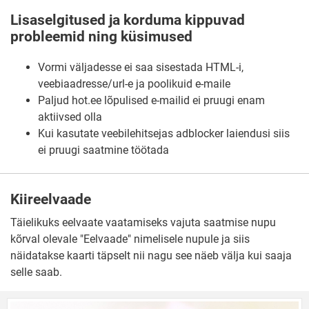
Lisaselgitused ja korduma kippuvad
probleemid ning küsimused
Vormi väljadesse ei saa sisestada HTML-i,
veebiaadresse/url-e ja poolikuid e-maile
Paljud hot.ee lõpulised e-mailid ei pruugi enam
aktiivsed olla
Kui kasutate veebilehitsejas adblocker laiendusi siis
ei pruugi saatmine töötada
Kiireelvaade
Täielikuks eelvaate vaatamiseks vajuta saatmise nupu
kõrval olevale "Eelvaade" nimelisele nupule ja siis
näidatakse kaarti täpselt nii nagu see näeb välja kui saaja
selle saab.