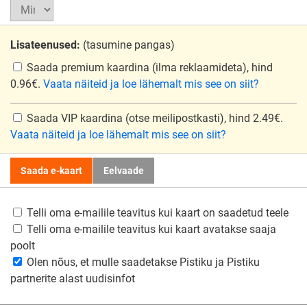
Lisateenused:
(tasumine pangas)
Saada premium kaardina
(ilma reklaamideta), hind
0.96€.
Vaata näiteid ja loe lähemalt mis see on siit?
Saada VIP kaardina
(otse meilipostkasti), hind 2.49€.
Vaata näiteid ja loe lähemalt mis see on siit?
Saada e-kaart
Eelvaade
Telli oma e-mailile teavitus kui kaart on saadetud teele
Telli oma e-mailile teavitus kui kaart avatakse saaja
poolt
Olen nõus, et mulle saadetakse Pistiku ja Pistiku
partnerite alast uudisinfot