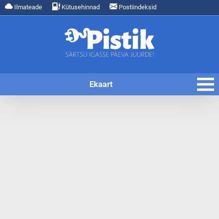
Ilmateade
Kütusehinnad
Postiindeksid
Ekaart