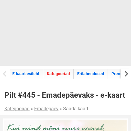
E-kaartide
E-kaart esileht
Kategooriad
Erilahendused
Premium k
Pilt #445 - Emadepäevaks - e-kaart
Kategooriad
»
Emadepäev
» Saada kaart