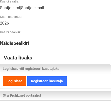
Kaardi saatis:
Saatja nimi
|
Saatja e-mail
Kaart saadetud:
2026
Kaardi pealkiri:
Näidispealkiri
Vaata lisaks
Logi sisse või registreeri kasutajaks
Logi sisse
Registreeri kasutaja
Otsi Pistik.net portaalist
Otsi