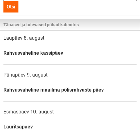
kogu
Otsi
lehelt
Tänased ja tulevased pühad kalendris
Laupäev 8. august
Rahvusvaheline kassipäev
Pühapäev 9. august
Rahvusvaheline maailma põlisrahvaste päev
Esmaspäev 10. august
Lauritsapäev