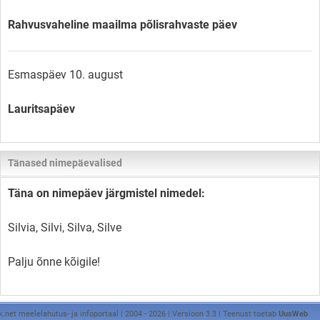
Rahvusvaheline maailma põlisrahvaste päev
Esmaspäev 10. august
Lauritsapäev
Tänased nimepäevalised
Täna on nimepäev järgmistel nimedel:
Silvia, Silvi, Silva, Silve
Palju õnne kõigile!
k.net meelelahutus- ja infoportaal | 2004 - 2026 | Versioon 3.3 | Teenust toetab
UusWeb