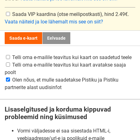
Saada VIP kaardina
(otse meilipostkasti), hind 2.49€.
Vaata näiteid ja loe lähemalt mis see on siit?
Saada e-kaart
Eelvaade
Telli oma e-mailile teavitus kui kaart on saadetud teele
Telli oma e-mailile teavitus kui kaart avatakse saaja
poolt
Olen nõus, et mulle saadetakse Pistiku ja Pistiku
partnerite alast uudisinfot
Lisaselgitused ja korduma kippuvad
probleemid ning küsimused
Vormi väljadesse ei saa sisestada HTML-i,
veebiaadresse/url-e ja poolikuid e-maile