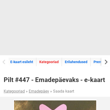
E-kaartide
E-kaart esileht
Kategooriad
Erilahendused
Premium k
Pilt #447 - Emadepäevaks - e-kaart
Kategooriad
»
Emadepäev
» Saada kaart