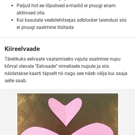
Paljud hot.ee lõpulised e-mailid ei pruugi enam
aktiivsed olla
Kui kasutate veebilehitsejas adblocker laiendusi siis
ei pruugi saatmine töötada
Kiireelvaade
Täielikuks eelvaate vaatamiseks vajuta saatmise nupu
kõrval olevale "Eelvaade" nimelisele nupule ja siis
näidatakse kaarti täpselt nii nagu see näeb välja kui saaja
selle saab.