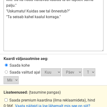
Kaardi väljasaatmise aeg:
Saada kohe
Saada valitud ajal
Lisateenused:
(tasumine pangas)
Saada premium kaardina
(ilma reklaamideta), hind
0.96€.
Vaata näiteid ja loe lähemalt mis see on siit?