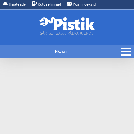
Ilmateade
Kütusehinnad
Postiindeksid
Ekaart