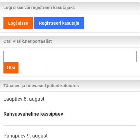
Logi sisse või registreeri kasutajaks
Logi sisse
Registreeri kasutaja
Otsi Pistik.net portaalist
Otsi
kogu
Otsi
lehelt
Tänased ja tulevased pühad kalendris
Laupäev 8. august
Rahvusvaheline kassipäev
Pühapäev 9. august