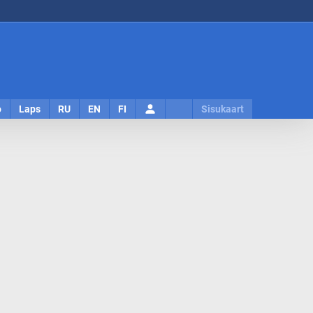
Logi
o
Laps
RU
EN
FI
Sisukaart
sisse