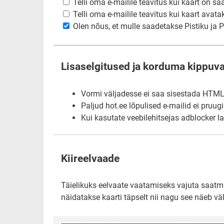
Telli oma e-mailile teavitus kui kaart on sa
Telli oma e-mailile teavitus kui kaart avata
Olen nõus, et mulle saadetakse Pistiku ja Pi
Lisaselgitused ja korduma kippuv
Vormi väljadesse ei saa sisestada HTML-i
Paljud hot.ee lõpulised e-mailid ei pruug
Kui kasutate veebilehitsejas adblocker l
Kiireelvaade
Täielikuks eelvaate vaatamiseks vajuta saatmis
näidatakse kaarti täpselt nii nagu see näeb väl