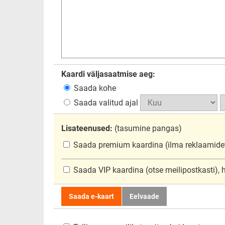
Kaardi väljasaatmise aeg:
Saada kohe
Saada valitud ajal
Lisateenused:
(tasumine pangas)
Saada premium kaardina
(ilma reklaamide
Saada VIP kaardina
(otse meilipostkasti),
Saada e-kaart
Eelvaade