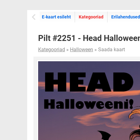
E-kaartide
E-kaart esileht
Kategooriad
Erilahendused
Pilt #2251 - Head Halloweeni
Kategooriad
»
Halloween
» Saada kaart