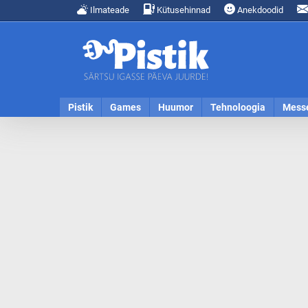
Ilmateade
Kütusehinnad
Anekdoodid
Pistik
Games
Huumor
Tehnoloogia
Mess