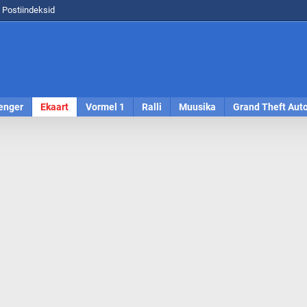
Postiindeksid
enger
Ekaart
Vormel 1
Ralli
Muusika
Grand Theft Aut