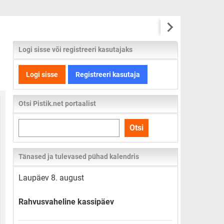
Logi sisse või registreeri kasutajaks
Logi sisse
Registreeri kasutaja
Otsi Pistik.net portaalist
Otsi
Otsi
kogu
lehelt
Tänased ja tulevased pühad kalendris
Laupäev 8. august
Rahvusvaheline kassipäev