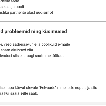
adetud teele
kse saaja poolt
stiku partnerite alast uudisinfot
ad probleemid ning küsimused
, veebiaadresse/url-e ja poolikuid e-maile
i enam aktiivsed olla
aiendusi siis ei pruugi saatmine töötada
e nupu kõrval olevale "Eelvaade" nimelisele nupule ja siis
ja kui saaja selle saab.