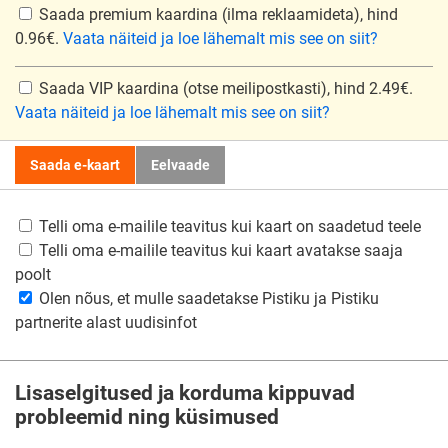
Saada premium kaardina
(ilma reklaamideta), hind
0.96€.
Vaata näiteid ja loe lähemalt mis see on siit?
Saada VIP kaardina
(otse meilipostkasti), hind 2.49€.
Vaata näiteid ja loe lähemalt mis see on siit?
Saada e-kaart
Eelvaade
Telli oma e-mailile teavitus kui kaart on saadetud teele
Telli oma e-mailile teavitus kui kaart avatakse saaja
poolt
Olen nõus, et mulle saadetakse Pistiku ja Pistiku
partnerite alast uudisinfot
Lisaselgitused ja korduma kippuvad
probleemid ning küsimused