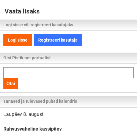
Vaata lisaks
Logi sisse või registreeri kasutajaks
Logi sisse
Registreeri kasutaja
Otsi Pistik.net portaalist
Otsi
kogu
Otsi
lehelt
Tänased ja tulevased pühad kalendris
Laupäev 8. august
Rahvusvaheline kassipäev