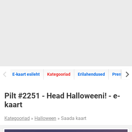
E-kaartide
E-kaart esileht
Kategooriad
Erilahendused
Premium k
Pilt #2251 - Head Halloweeni! - e-
kaart
Kategooriad
»
Halloween
» Saada kaart