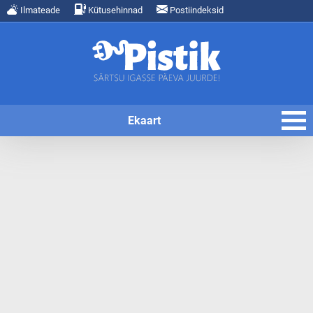
Ilmateade
Kütusehinnad
Postiindeksid
Ekaart