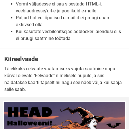
Vormi väljadesse ei saa sisestada HTML-i,
veebiaadresse/url-e ja poolikuid e-maile
Paljud hot.ee lõpulised e-mailid ei pruugi enam
aktiivsed olla
Kui kasutate veebilehitsejas adblocker laiendusi siis
ei pruugi saatmine töötada
Kiireelvaade
Täielikuks eelvaate vaatamiseks vajuta saatmise nupu
kõrval olevale "Eelvaade" nimelisele nupule ja siis
näidatakse kaarti täpselt nii nagu see näeb välja kui saaja
selle saab.