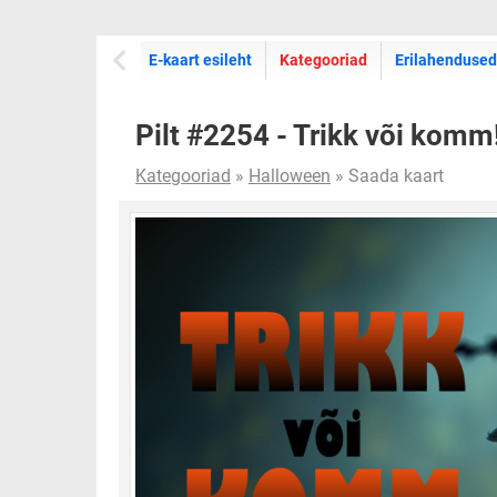
E-kaartide
E-kaart esileht
Kategooriad
Erilahendused
Pilt #2254 - Trikk või komm!
Kategooriad
»
Halloween
» Saada kaart