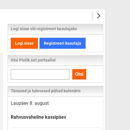
Logi sisse või registreeri kasutajaks
Logi sisse
Registreeri kasutaja
Otsi Pistik.net portaalist
Otsi
Otsi
kogu
lehelt
Tänased ja tulevased pühad kalendris
Laupäev 8. august
Rahvusvaheline kassipäev