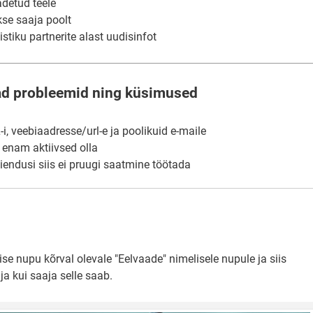
adetud teele
kse saaja poolt
stiku partnerite alast uudisinfot
ad probleemid ning küsimused
, veebiaadresse/url-e ja poolikuid e-maile
i enam aktiivsed olla
aiendusi siis ei pruugi saatmine töötada
e nupu kõrval olevale "Eelvaade" nimelisele nupule ja siis
ja kui saaja selle saab.