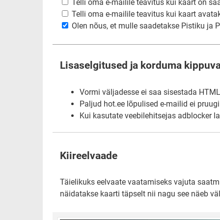
Telli oma e-mailile teavitus kui kaart on sa
Telli oma e-mailile teavitus kui kaart avata
Olen nõus, et mulle saadetakse Pistiku ja Pi
Lisaselgitused ja korduma kippuv
Vormi väljadesse ei saa sisestada HTML-i
Paljud hot.ee lõpulised e-mailid ei pruug
Kui kasutate veebilehitsejas adblocker l
Kiireelvaade
Täielikuks eelvaate vaatamiseks vajuta saatmis
näidatakse kaarti täpselt nii nagu see näeb väl