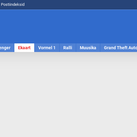
Postiindeksid
enger
Ekaart
Vormel 1
Ralli
Muusika
Grand Theft Aut