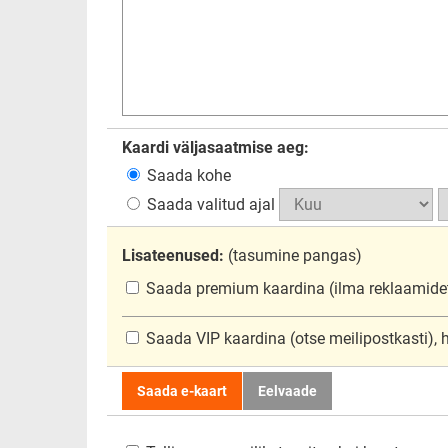
Kaardi väljasaatmise aeg:
Saada kohe
Saada valitud ajal
Lisateenused:
(tasumine pangas)
Saada premium kaardina
(ilma reklaamide
Saada VIP kaardina
(otse meilipostkasti),
Saada e-kaart
Eelvaade