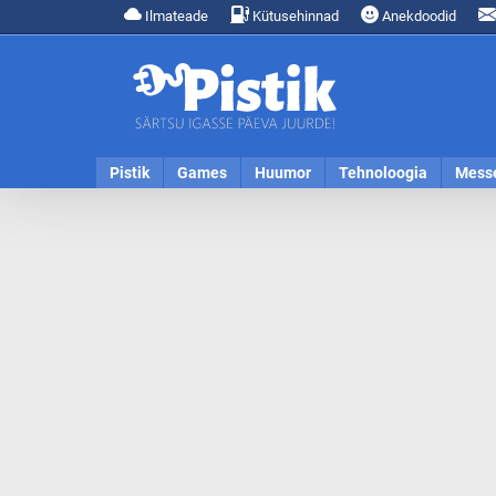
Ilmateade
Kütusehinnad
Anekdoodid
Pistik
Games
Huumor
Tehnoloogia
Mess