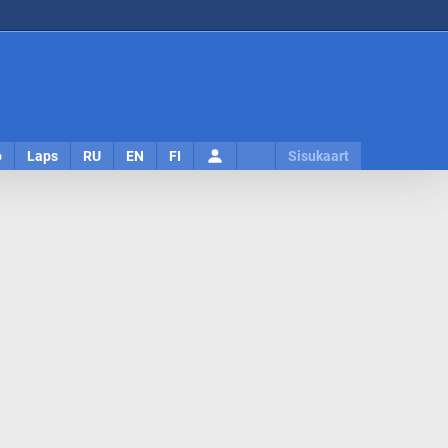
Logi
o
Laps
RU
EN
FI
Sisukaart
sisse