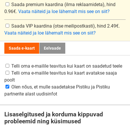
Saada premium kaardina
(ilma reklaamideta), hind
0.96€.
Vaata näiteid ja loe lähemalt mis see on siit?
Saada VIP kaardina
(otse meilipostkasti), hind 2.49€.
Vaata näiteid ja loe lähemalt mis see on siit?
Saada e-kaart
Eelvaade
Telli oma e-mailile teavitus kui kaart on saadetud teele
Telli oma e-mailile teavitus kui kaart avatakse saaja
poolt
Olen nõus, et mulle saadetakse Pistiku ja Pistiku
partnerite alast uudisinfot
Lisaselgitused ja korduma kippuvad
probleemid ning küsimused