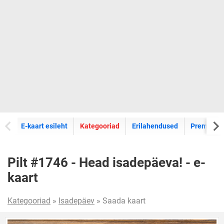
E-kaartide
E-kaart esileht
Kategooriad
Erilahendused
Premium k
Pilt #1746 - Head isadepäeva! - e-
kaart
Kategooriad
»
Isadepäev
» Saada kaart