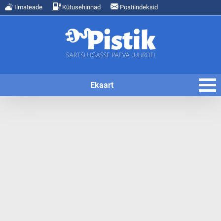
Ilmateade
Kütusehinnad
Postiindeksid
Ekaart