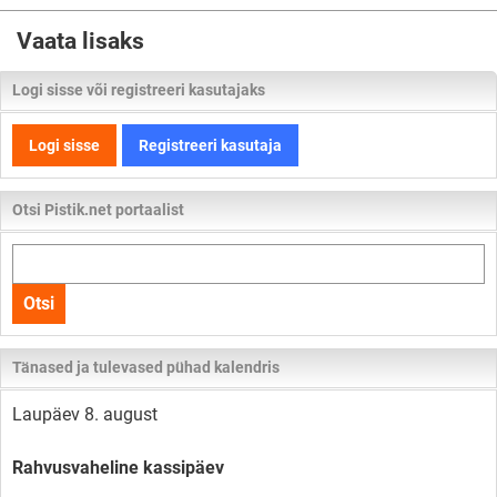
Vaata lisaks
Logi sisse või registreeri kasutajaks
Logi sisse
Registreeri kasutaja
Otsi Pistik.net portaalist
Otsi
kogu
Otsi
lehelt
Tänased ja tulevased pühad kalendris
Laupäev 8. august
Rahvusvaheline kassipäev