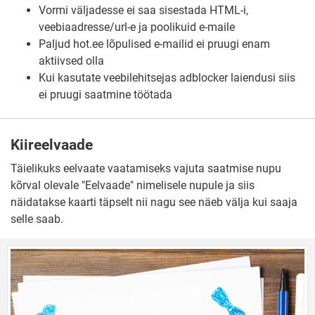
Vormi väljadesse ei saa sisestada HTML-i,
veebiaadresse/url-e ja poolikuid e-maile
Paljud hot.ee lõpulised e-mailid ei pruugi enam
aktiivsed olla
Kui kasutate veebilehitsejas adblocker laiendusi siis
ei pruugi saatmine töötada
Kiireelvaade
Täielikuks eelvaate vaatamiseks vajuta saatmise nupu
kõrval olevale "Eelvaade" nimelisele nupule ja siis
näidatakse kaarti täpselt nii nagu see näeb välja kui saaja
selle saab.