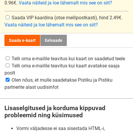
0.96€.
Vaata näiteid ja loe lähemalt mis see on siit?
Saada VIP kaardina
(otse meilipostkasti), hind 2.49€.
Vaata näiteid ja loe lähemalt mis see on siit?
Saada e-kaart
Eelvaade
Telli oma e-mailile teavitus kui kaart on saadetud teele
Telli oma e-mailile teavitus kui kaart avatakse saaja
poolt
Olen nõus, et mulle saadetakse Pistiku ja Pistiku
partnerite alast uudisinfot
Lisaselgitused ja korduma kippuvad
probleemid ning küsimused
Vormi väljadesse ei saa sisestada HTML-i,