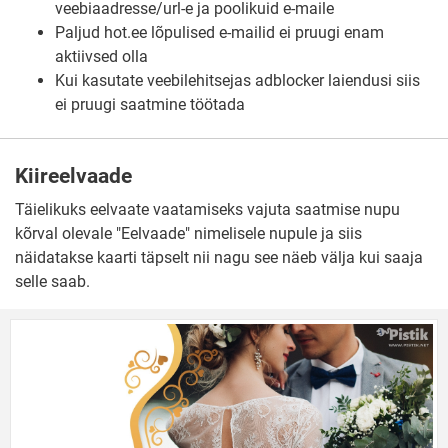
veebiaadresse/url-e ja poolikuid e-maile
Paljud hot.ee lõpulised e-mailid ei pruugi enam
aktiivsed olla
Kui kasutate veebilehitsejas adblocker laiendusi siis
ei pruugi saatmine töötada
Kiireelvaade
Täielikuks eelvaate vaatamiseks vajuta saatmise nupu
kõrval olevale "Eelvaade" nimelisele nupule ja siis
näidatakse kaarti täpselt nii nagu see näeb välja kui saaja
selle saab.