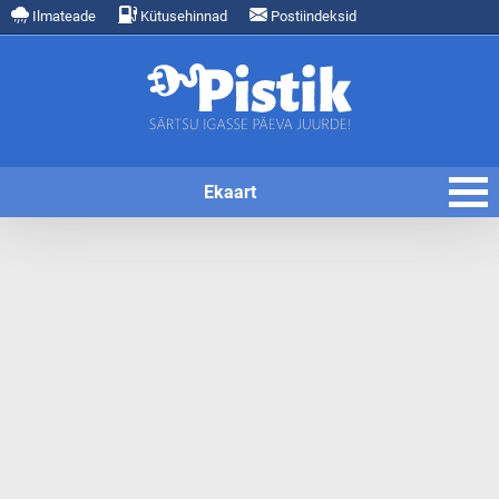
Ilmateade
Kütusehinnad
Postiindeksid
Ekaart