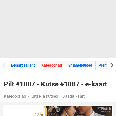
E-kaartide
E-kaart esileht
Kategooriad
Erilahendused
Premium k
Pilt #1087 - Kutse #1087 - e-kaart
Kategooriad
»
Kutse ja kutsed
» Saada kaart