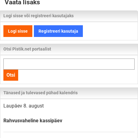
Vaata lisaks
Logi sisse või registreeri kasutajaks
Logi sisse
Registreeri kasutaja
Otsi Pistik.net portaalist
Otsi
kogu
Otsi
lehelt
Tänased ja tulevased pühad kalendris
Laupäev 8. august
Rahvusvaheline kassipäev