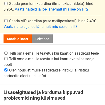
Saada premium kaardina
(ilma reklaamideta), hind
0.96€.
Vaata näiteid ja loe lähemalt mis see on siit?
Saada VIP kaardina
(otse meilipostkasti), hind 2.49€.
Vaata näiteid ja loe lähemalt mis see on siit?
Saada e-kaart
Eelvaade
Telli oma e-mailile teavitus kui kaart on saadetud teele
Telli oma e-mailile teavitus kui kaart avatakse saaja
poolt
Olen nõus, et mulle saadetakse Pistiku ja Pistiku
partnerite alast uudisinfot
Lisaselgitused ja korduma kippuvad
probleemid ning küsimused