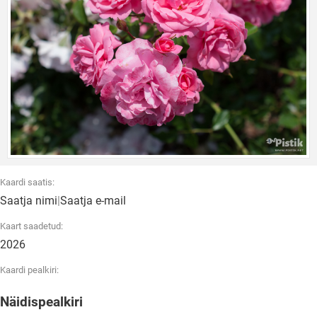
Kaardi saatis:
Saatja nimi
|
Saatja e-mail
Kaart saadetud:
2026
Kaardi pealkiri:
Näidispealkiri