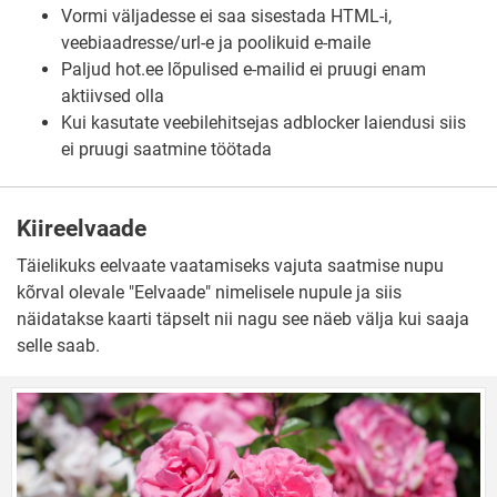
Vormi väljadesse ei saa sisestada HTML-i,
veebiaadresse/url-e ja poolikuid e-maile
Paljud hot.ee lõpulised e-mailid ei pruugi enam
aktiivsed olla
Kui kasutate veebilehitsejas adblocker laiendusi siis
ei pruugi saatmine töötada
Kiireelvaade
Täielikuks eelvaate vaatamiseks vajuta saatmise nupu
kõrval olevale "Eelvaade" nimelisele nupule ja siis
näidatakse kaarti täpselt nii nagu see näeb välja kui saaja
selle saab.