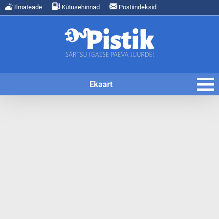
Ilmateade
Kütusehinnad
Postiindeksid
Ekaart