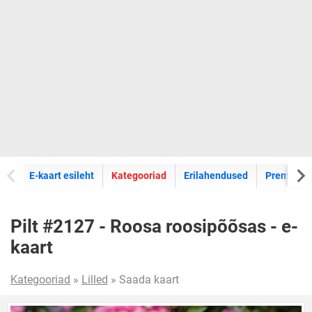
E-kaartide
E-kaart esileht
Kategooriad
Erilahendused
Premium k
Pilt #2127 - Roosa roosipõõsas - e-
kaart
Kategooriad
»
Lilled
» Saada kaart