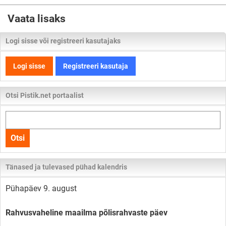
Vaata lisaks
Logi sisse või registreeri kasutajaks
Logi sisse
Registreeri kasutaja
Otsi Pistik.net portaalist
Otsi
kogu
Otsi
lehelt
Tänased ja tulevased pühad kalendris
Pühapäev 9. august
Rahvusvaheline maailma põlisrahvaste päev