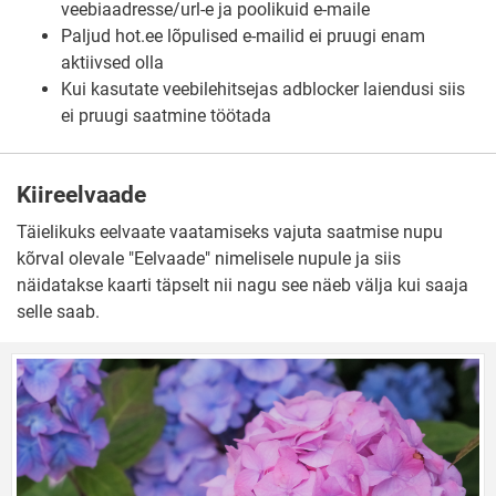
veebiaadresse/url-e ja poolikuid e-maile
Paljud hot.ee lõpulised e-mailid ei pruugi enam
aktiivsed olla
Kui kasutate veebilehitsejas adblocker laiendusi siis
ei pruugi saatmine töötada
Kiireelvaade
Täielikuks eelvaate vaatamiseks vajuta saatmise nupu
kõrval olevale "Eelvaade" nimelisele nupule ja siis
näidatakse kaarti täpselt nii nagu see näeb välja kui saaja
selle saab.