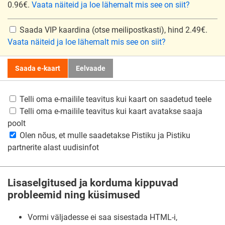
0.96€.
Vaata näiteid ja loe lähemalt mis see on siit?
Saada VIP kaardina
(otse meilipostkasti), hind 2.49€.
Vaata näiteid ja loe lähemalt mis see on siit?
Saada e-kaart
Eelvaade
Telli oma e-mailile teavitus kui kaart on saadetud teele
Telli oma e-mailile teavitus kui kaart avatakse saaja
poolt
Olen nõus, et mulle saadetakse Pistiku ja Pistiku
partnerite alast uudisinfot
Lisaselgitused ja korduma kippuvad
probleemid ning küsimused
Vormi väljadesse ei saa sisestada HTML-i,