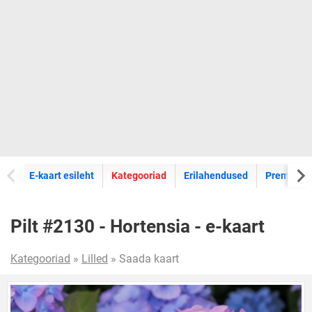
E-kaartide
E-kaart esileht
Kategooriad
Erilahendused
Premium k
Pilt #2130 - Hortensia - e-kaart
Kategooriad
»
Lilled
» Saada kaart