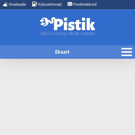
Ilmateade
Kütusehinnad
Postiindeksid
Ekaart