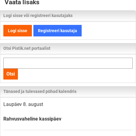
Vaata lisaks
Logi sisse või registreeri kasutajaks
Logi sisse
Registreeri kasutaja
Otsi Pistik.net portaalist
Otsi
kogu
Otsi
lehelt
Tänased ja tulevased pühad kalendris
Laupäev 8. august
Rahvusvaheline kassipäev