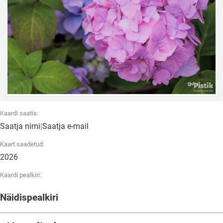
Kaardi saatis:
Saatja nimi
|
Saatja e-mail
Kaart saadetud:
2026
Kaardi pealkiri:
Näidispealkiri