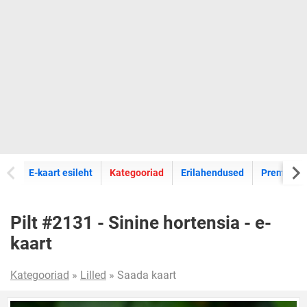
E-kaartide
E-kaart esileht
Kategooriad
Erilahendused
Premium k
Pilt #2131 - Sinine hortensia - e-
kaart
Kategooriad
»
Lilled
» Saada kaart