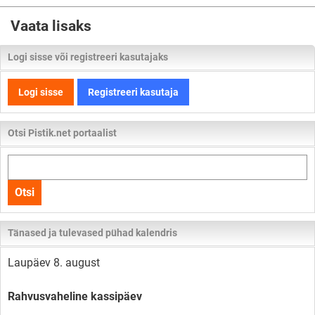
Vaata lisaks
Logi sisse või registreeri kasutajaks
Logi sisse
Registreeri kasutaja
Otsi Pistik.net portaalist
Otsi
kogu
Otsi
lehelt
Tänased ja tulevased pühad kalendris
Laupäev 8. august
Rahvusvaheline kassipäev