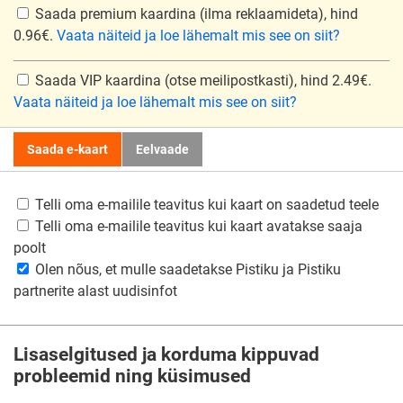
Saada premium kaardina
(ilma reklaamideta), hind
0.96€.
Vaata näiteid ja loe lähemalt mis see on siit?
Saada VIP kaardina
(otse meilipostkasti), hind 2.49€.
Vaata näiteid ja loe lähemalt mis see on siit?
Saada e-kaart
Eelvaade
Telli oma e-mailile teavitus kui kaart on saadetud teele
Telli oma e-mailile teavitus kui kaart avatakse saaja
poolt
Olen nõus, et mulle saadetakse Pistiku ja Pistiku
partnerite alast uudisinfot
Lisaselgitused ja korduma kippuvad
probleemid ning küsimused