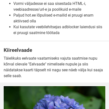
Vormi väljadesse ei saa sisestada HTML-i,
veebiaadresse/url-e ja poolikuid e-maile
Paljud hot.ee lõpulised e-mailid ei pruugi enam
aktiivsed olla
Kui kasutate veebilehitsejas adblocker laiendusi siis
ei pruugi saatmine töötada
Kiireelvaade
Täielikuks eelvaate vaatamiseks vajuta saatmise nupu
kõrval olevale "Eelvaade" nimelisele nupule ja siis
näidatakse kaarti täpselt nii nagu see näeb välja kui saaja
selle saab.