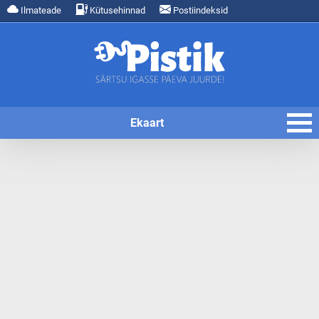
Ilmateade
Kütusehinnad
Postiindeksid
Ekaart