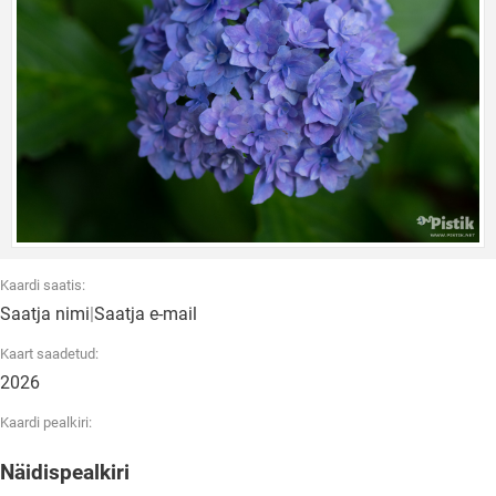
Kaardi saatis:
Saatja nimi
|
Saatja e-mail
Kaart saadetud:
2026
Kaardi pealkiri:
Näidispealkiri