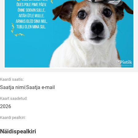
Kaardi saatis:
Saatja nimi
|
Saatja e-mail
Kaart saadetud:
2026
Kaardi pealkiri:
Näidispealkiri