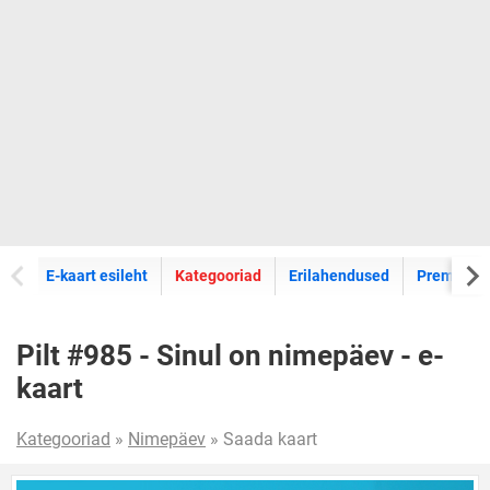
E-kaartide
E-kaart esileht
Kategooriad
Erilahendused
Premium k
Pilt #985 - Sinul on nimepäev - e-
kaart
Kategooriad
»
Nimepäev
» Saada kaart