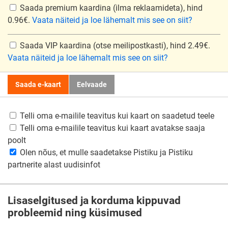
Saada premium kaardina
(ilma reklaamideta), hind
0.96€.
Vaata näiteid ja loe lähemalt mis see on siit?
Saada VIP kaardina
(otse meilipostkasti), hind 2.49€.
Vaata näiteid ja loe lähemalt mis see on siit?
Saada e-kaart
Eelvaade
Telli oma e-mailile teavitus kui kaart on saadetud teele
Telli oma e-mailile teavitus kui kaart avatakse saaja
poolt
Olen nõus, et mulle saadetakse Pistiku ja Pistiku
partnerite alast uudisinfot
Lisaselgitused ja korduma kippuvad
probleemid ning küsimused