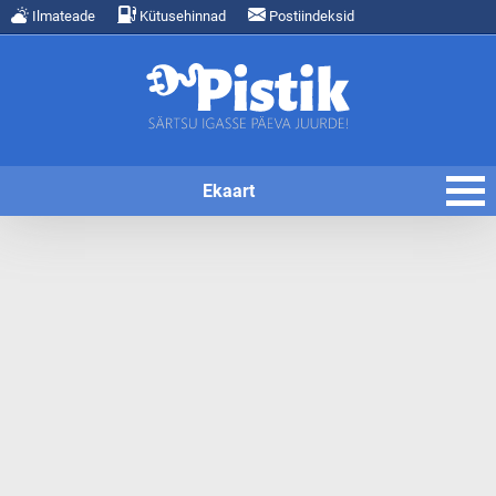
Ilmateade
Kütusehinnad
Postiindeksid
Ekaart