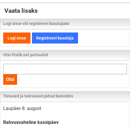
Vaata lisaks
Logi sisse või registreeri kasutajaks
Logi sisse
Registreeri kasutaja
Otsi Pistik.net portaalist
Otsi
kogu
Otsi
lehelt
Tänased ja tulevased pühad kalendris
Laupäev 8. august
Rahvusvaheline kassipäev