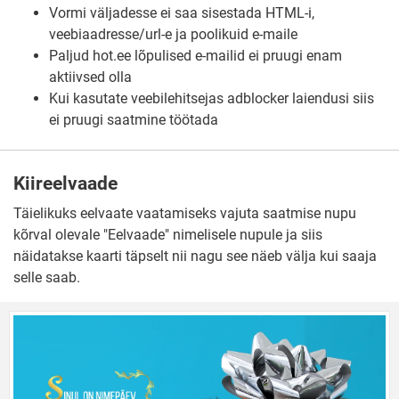
Vormi väljadesse ei saa sisestada HTML-i,
veebiaadresse/url-e ja poolikuid e-maile
Paljud hot.ee lõpulised e-mailid ei pruugi enam
aktiivsed olla
Kui kasutate veebilehitsejas adblocker laiendusi siis
ei pruugi saatmine töötada
Kiireelvaade
Täielikuks eelvaate vaatamiseks vajuta saatmise nupu
kõrval olevale "Eelvaade" nimelisele nupule ja siis
näidatakse kaarti täpselt nii nagu see näeb välja kui saaja
selle saab.