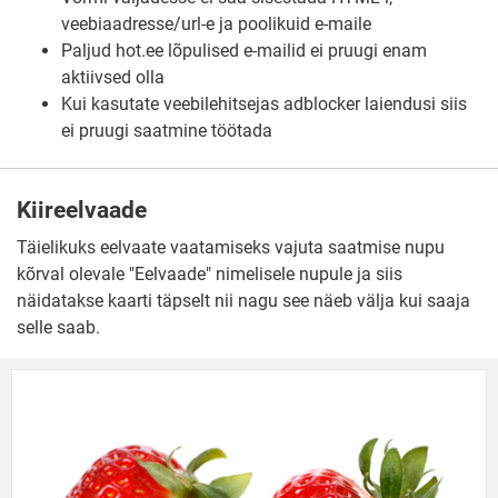
veebiaadresse/url-e ja poolikuid e-maile
Paljud hot.ee lõpulised e-mailid ei pruugi enam
aktiivsed olla
Kui kasutate veebilehitsejas adblocker laiendusi siis
ei pruugi saatmine töötada
Kiireelvaade
Täielikuks eelvaate vaatamiseks vajuta saatmise nupu
kõrval olevale "Eelvaade" nimelisele nupule ja siis
näidatakse kaarti täpselt nii nagu see näeb välja kui saaja
selle saab.