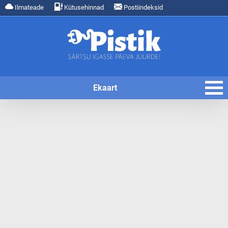
Ilmateade
Kütusehinnad
Postiindeksid
Ekaart