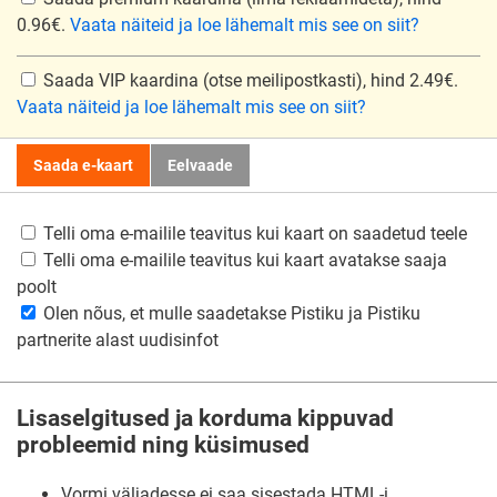
0.96€.
Vaata näiteid ja loe lähemalt mis see on siit?
Saada VIP kaardina
(otse meilipostkasti), hind 2.49€.
Vaata näiteid ja loe lähemalt mis see on siit?
Saada e-kaart
Eelvaade
Telli oma e-mailile teavitus kui kaart on saadetud teele
Telli oma e-mailile teavitus kui kaart avatakse saaja
poolt
Olen nõus, et mulle saadetakse Pistiku ja Pistiku
partnerite alast uudisinfot
Lisaselgitused ja korduma kippuvad
probleemid ning küsimused
Vormi väljadesse ei saa sisestada HTML-i,