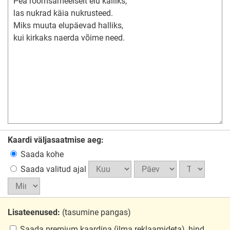
Kaardi väljasaatmise aeg:
Saada kohe
Saada valitud ajal
Lisateenused:
(tasumine pangas)
Saada premium kaardina
(ilma reklaamideta), hind