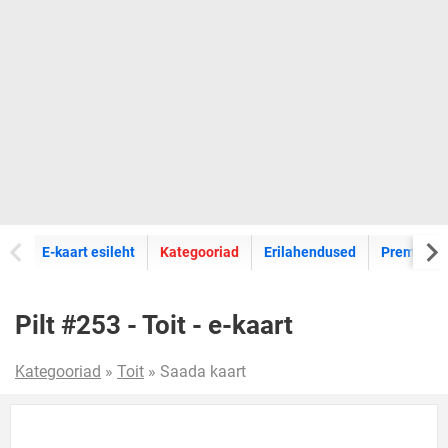
E-kaartide
E-kaart esileht
Kategooriad
Erilahendused
Premium k
Pilt #253 - Toit - e-kaart
Kategooriad
»
Toit
» Saada kaart