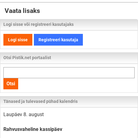
Vaata lisaks
Logi sisse või registreeri kasutajaks
Logi sisse
Registreeri kasutaja
Otsi Pistik.net portaalist
Otsi
kogu
Otsi
lehelt
Tänased ja tulevased pühad kalendris
Laupäev 8. august
Rahvusvaheline kassipäev