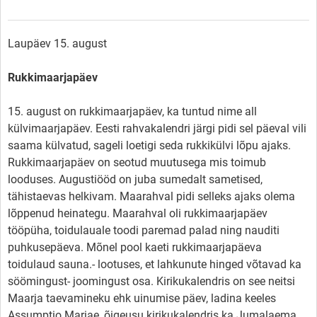
Laupäev 15. august
Rukkimaarjapäev
15. august on rukkimaarjapäev, ka tuntud nime all
külvimaarjapäev. Eesti rahvakalendri järgi pidi sel päeval vili
saama külvatud, sageli loetigi seda rukkikülvi lõpu ajaks.
Rukkimaarjapäev on seotud muutusega mis toimub
looduses. Augustiööd on juba sumedalt sametised,
tähistaevas helkivam. Maarahval pidi selleks ajaks olema
lõppenud heinategu. Maarahval oli rukkimaarjapäev
tööpüha, toidulauale toodi paremad palad ning nauditi
puhkusepäeva. Mõnel pool kaeti rukkimaarjapäeva
toidulaud sauna.- lootuses, et lahkunute hinged võtavad ka
söömingust- joomingust osa. Kirikukalendris on see neitsi
Maarja taevamineku ehk uinumise päev, ladina keeles
Assumptio Mariae, õigeusu kirikukalendris ka Jumalaema