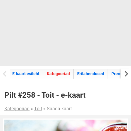
E-kaartide
E-kaart esileht
Kategooriad
Erilahendused
Premium k
Pilt #258 - Toit - e-kaart
Kategooriad
»
Toit
» Saada kaart