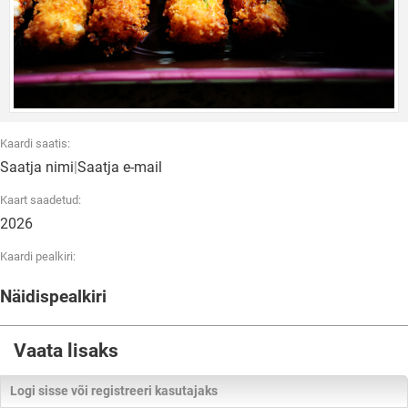
Kaardi saatis:
Saatja nimi
|
Saatja e-mail
Kaart saadetud:
2026
Kaardi pealkiri:
Näidispealkiri
Vaata lisaks
Logi sisse või registreeri kasutajaks