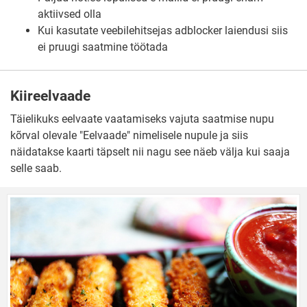
aktiivsed olla
Kui kasutate veebilehitsejas adblocker laiendusi siis
ei pruugi saatmine töötada
Kiireelvaade
Täielikuks eelvaate vaatamiseks vajuta saatmise nupu
kõrval olevale "Eelvaade" nimelisele nupule ja siis
näidatakse kaarti täpselt nii nagu see näeb välja kui saaja
selle saab.