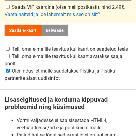
Saada VIP kaardina
(otse meilipostkasti), hind 2.49€.
Vaata näiteid ja loe lähemalt mis see on siit?
Saada e-kaart
Eelvaade
Telli oma e-mailile teavitus kui kaart on saadetud teele
Telli oma e-mailile teavitus kui kaart avatakse saaja
poolt
Olen nõus, et mulle saadetakse Pistiku ja Pistiku
partnerite alast uudisinfot
Lisaselgitused ja korduma kippuvad
probleemid ning küsimused
Vormi väljadesse ei saa sisestada HTML-i,
veebiaadresse/url-e ja poolikuid e-maile
Paljud hot.ee lõpulised e-mailid ei pruugi enam