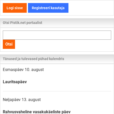
Logi sisse
Registreeri kasutaja
Otsi Pistik.net portaalist
Otsi
kogu
Otsi
lehelt
Tänased ja tulevased pühad kalendris
Esmaspäev 10. august
Lauritsapäev
Neljapäev 13. august
Rahvusvaheline vasakukäeliste päev