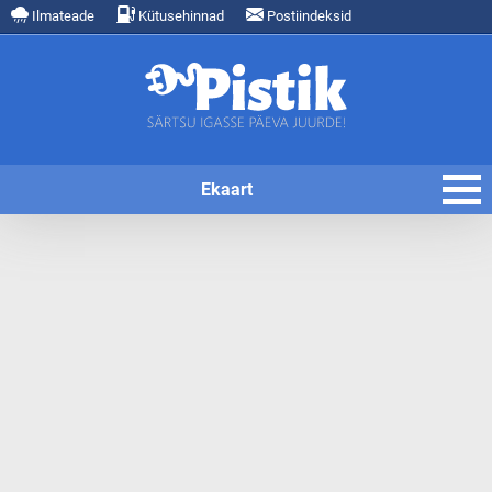
Ilmateade
Kütusehinnad
Postiindeksid
Ekaart