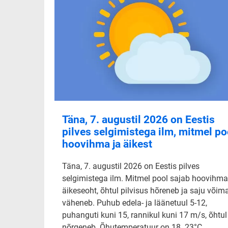
Täna, 7. augustil 2026 on Eestis
pilves selgimistega ilm, mitmel po
hoovihma ja äikest
Täna, 7. augustil 2026 on Eestis pilves
selgimistega ilm. Mitmel pool sajab hoovihma
äikeseoht, õhtul pilvisus hõreneb ja saju võim
väheneb. Puhub edela- ja läänetuul 5-12,
puhanguti kuni 15, rannikul kuni 17 m/s, õhtul
nõrgeneb. Õhutemperatuur on 18..23°C.