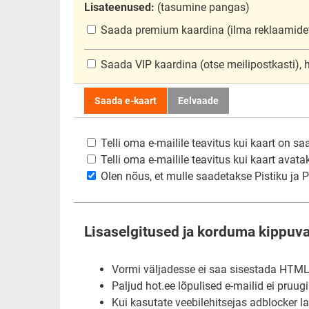
Lisateenused:
(tasumine pangas)
Saada premium kaardina
(ilma reklaamide
Saada VIP kaardina
(otse meilipostkasti),
Saada e-kaart
Eelvaade
Telli oma e-mailile teavitus kui kaart on sa
Telli oma e-mailile teavitus kui kaart avata
Olen nõus, et mulle saadetakse Pistiku ja Pi
Lisaselgitused ja korduma kippuv
Vormi väljadesse ei saa sisestada HTML-i
Paljud hot.ee lõpulised e-mailid ei pruug
Kui kasutate veebilehitsejas adblocker l