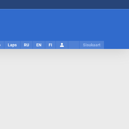
Logi
o
Laps
RU
EN
FI
Sisukaart
sisse