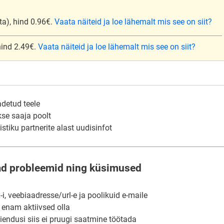
ta), hind 0.96€.
Vaata näiteid ja loe lähemalt mis see on siit?
 hind 2.49€.
Vaata näiteid ja loe lähemalt mis see on siit?
adetud teele
kse saaja poolt
stiku partnerite alast uudisinfot
ad probleemid ning küsimused
, veebiaadresse/url-e ja poolikuid e-maile
i enam aktiivsed olla
aiendusi siis ei pruugi saatmine töötada