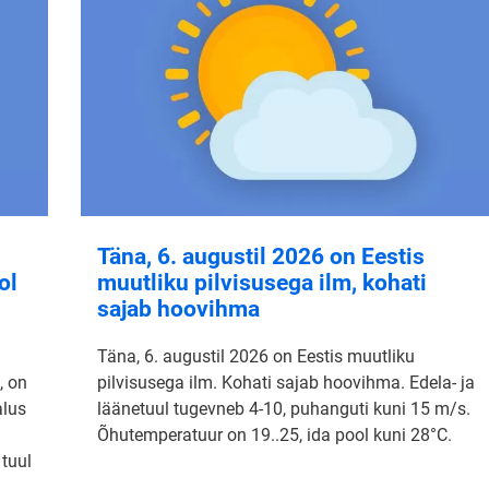
Täna, 6. augustil 2026 on Eestis
ol
muutliku pilvisusega ilm, kohati
sajab hoovihma
Täna, 6. augustil 2026 on Eestis muutliku
, on
pilvisusega ilm. Kohati sajab hoovihma. Edela- ja
alus
läänetuul tugevneb 4-10, puhanguti kuni 15 m/s.
Õhutemperatuur on 19..25, ida pool kuni 28°C.
 tuul