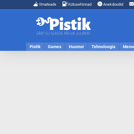
Ilmateade
Kütusehinnad
Anekdoodid
Pistik
Games
Huumor
Tehnoloogia
Mess