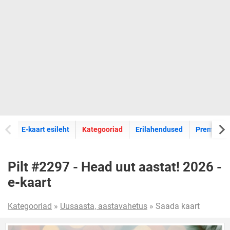
E-kaartide
E-kaart esileht
Kategooriad
Erilahendused
Premium k
Pilt #2297 - Head uut aastat! 2026 -
e-kaart
Kategooriad
»
Uusaasta, aastavahetus
» Saada kaart