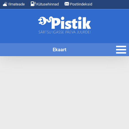
Ilmateade
Kütusehinnad
Postiindeksid
Ekaart