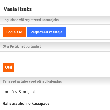
Vaata lisaks
Logi sisse või registreeri kasutajaks
Logi sisse
Registreeri kasutaja
Otsi Pistik.net portaalist
Otsi
kogu
Otsi
lehelt
Tänased ja tulevased pühad kalendris
Laupäev 8. august
Rahvusvaheline kassipäev