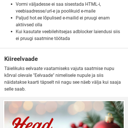
Vormi väljadesse ei saa sisestada HTML-i,
veebiaadresse/url-e ja poolikuid e-maile
Paljud hot.ee lõpulised e-mailid ei pruugi enam
aktiivsed olla
Kui kasutate veebilehitsejas adblocker laiendusi siis
ei pruugi saatmine töötada
Kiireelvaade
Täielikuks eelvaate vaatamiseks vajuta saatmise nupu
kõrval olevale "Eelvaade" nimelisele nupule ja siis
näidatakse kaarti täpselt nii nagu see näeb välja kui saaja
selle saab.