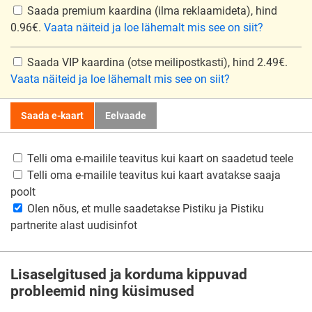
Saada premium kaardina
(ilma reklaamideta), hind
0.96€.
Vaata näiteid ja loe lähemalt mis see on siit?
Saada VIP kaardina
(otse meilipostkasti), hind 2.49€.
Vaata näiteid ja loe lähemalt mis see on siit?
Saada e-kaart
Eelvaade
Telli oma e-mailile teavitus kui kaart on saadetud teele
Telli oma e-mailile teavitus kui kaart avatakse saaja
poolt
Olen nõus, et mulle saadetakse Pistiku ja Pistiku
partnerite alast uudisinfot
Lisaselgitused ja korduma kippuvad
probleemid ning küsimused