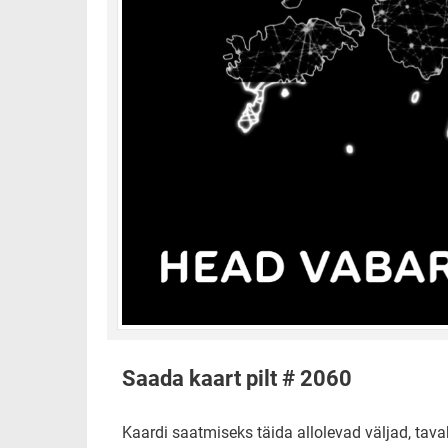
Saada kaart pilt # 2060
Kaardi saatmiseks täida allolevad väljad, tavak