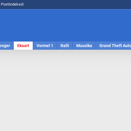
Postiindeksid
enger
Ekaart
Vormel 1
Ralli
Muusika
Grand Theft Aut