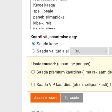
Kaardi väljasaatmise aeg:
Saada kohe
Saada valitud ajal
Lisateenused:
(tasumine pangas)
Saada premium kaardina
(ilma reklaamide
Saada VIP kaardina
(otse meilipostkasti),
Saada e-kaart
Eelvaade