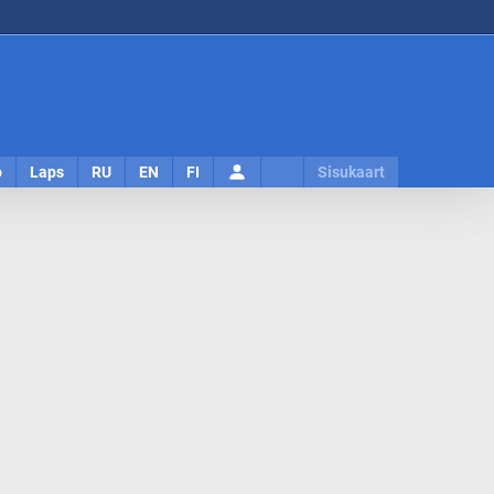
Logi
o
Laps
RU
EN
FI
Sisukaart
sisse