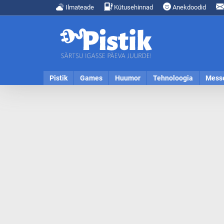
Ilmateade
Kütusehinnad
Anekdoodid
Pistik
Games
Huumor
Tehnoloogia
Mess