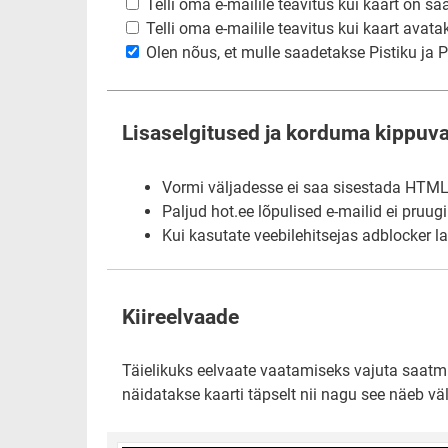
Telli oma e-mailile teavitus kui kaart on sa
Telli oma e-mailile teavitus kui kaart avata
Olen nõus, et mulle saadetakse Pistiku ja Pi
Lisaselgitused ja korduma kippuv
Vormi väljadesse ei saa sisestada HTML-i
Paljud hot.ee lõpulised e-mailid ei pruug
Kui kasutate veebilehitsejas adblocker l
Kiireelvaade
Täielikuks eelvaate vaatamiseks vajuta saatmis
näidatakse kaarti täpselt nii nagu see näeb väl