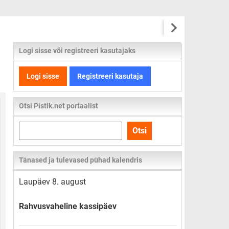
Logi sisse või registreeri kasutajaks
Logi sisse
Registreeri kasutaja
Otsi Pistik.net portaalist
Otsi
Otsi
kogu
lehelt
Tänased ja tulevased pühad kalendris
Laupäev 8. august
Rahvusvaheline kassipäev