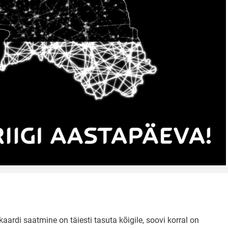
aardi saatmine on täiesti tasuta kõigile, soovi korral on