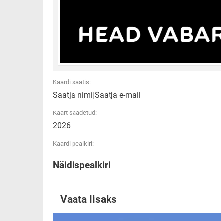
Kaardi saatis:
Saatja nimi
|
Saatja e-mail
Kaart saadetud:
2026
Kaardi pealkiri:
Näidispealkiri
Vaata lisaks