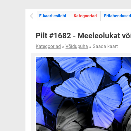
E-kaartide
E-kaart esileht
Kategooriad
Erilahendused
Pilt #1682 - Meeleolukat võ
Kategooriad
»
Võidupüha
» Saada kaart