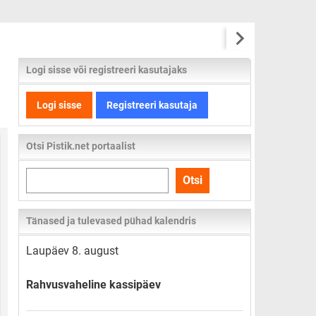
Logi sisse või registreeri kasutajaks
Logi sisse
Registreeri kasutaja
Otsi Pistik.net portaalist
Otsi
Otsi
kogu
lehelt
Tänased ja tulevased pühad kalendris
Laupäev 8. august
Rahvusvaheline kassipäev