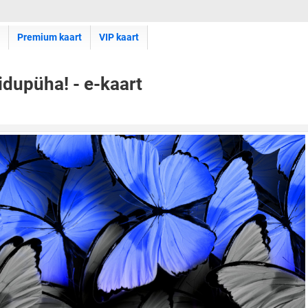
Premium kaart
VIP kaart
idupüha! - e-kaart