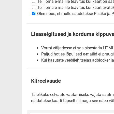
Telli oma e-mailile teavitus kui kaart on sa
Telli oma e-mailile teavitus kui kaart avata
Olen nõus, et mulle saadetakse Pistiku ja Pi
Lisaselgitused ja korduma kippuv
Vormi väljadesse ei saa sisestada HTML-i
Paljud hot.ee lõpulised e-mailid ei pruug
Kui kasutate veebilehitsejas adblocker l
Kiireelvaade
Täielikuks eelvaate vaatamiseks vajuta saatmis
näidatakse kaarti täpselt nii nagu see näeb väl