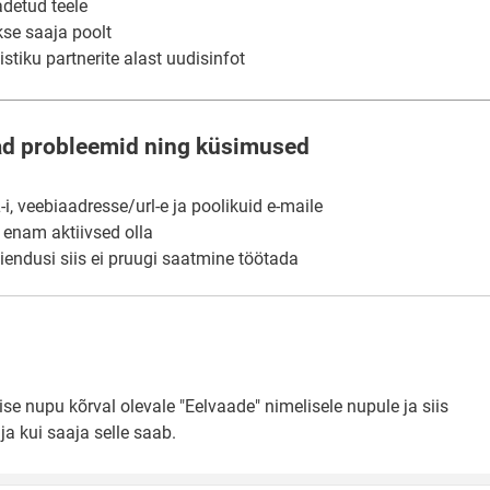
adetud teele
kse saaja poolt
stiku partnerite alast uudisinfot
ad probleemid ning küsimused
, veebiaadresse/url-e ja poolikuid e-maile
i enam aktiivsed olla
aiendusi siis ei pruugi saatmine töötada
e nupu kõrval olevale "Eelvaade" nimelisele nupule ja siis
ja kui saaja selle saab.