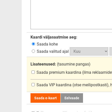
Kaardi väljasaatmise aeg:
Saada kohe
Saada valitud ajal
Lisateenused:
(tasumine pangas)
Saada premium kaardina
(ilma reklaamide
Saada VIP kaardina
(otse meilipostkasti),
Saada e-kaart
Eelvaade