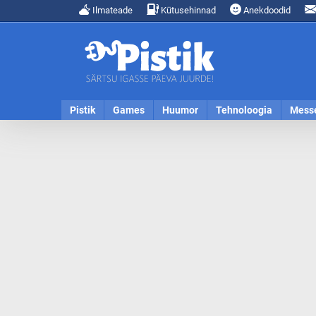
Ilmateade
Kütusehinnad
Anekdoodid
Pistik
Games
Huumor
Tehnoloogia
Mess