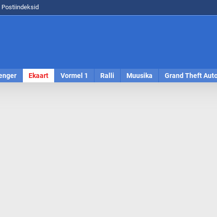
Postiindeksid
enger
Ekaart
Vormel 1
Ralli
Muusika
Grand Theft Aut