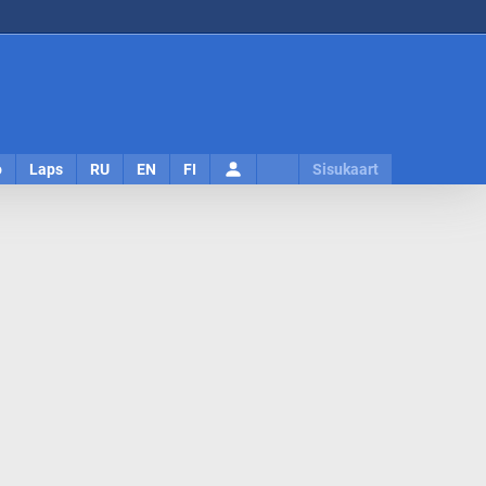
Logi
o
Laps
RU
EN
FI
Sisukaart
sisse