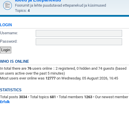
Foorumit ja lehte puudutavad ettepanekud ja küsimused
Topics:
4
LOGIN
Username:
Password:
WHO IS ONLINE
In total there are
76
users online :: 2 registered, 0 hidden and 74 guests (based
on users active over the past 5 minutes)
Most users ever online was
12777
on Wednesday, 05 August 2026, 16:45
STATISTICS
Total posts
3034
• Total topics
681
• Total members
1263
• Our newest member
Erfolk