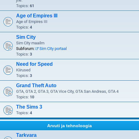
jne.
Topics:
61
Age of Empires III
Age of Empires III
Topics:
4
Sim City
Sim City maailm
Subforum:
Sim City portaal
Topics:
3
Need for Speed
Kiirused
Topics:
3
Grand Theft Auto
GTA, GTA 2, GTA 3, GTA Vice City, GTA San Andreas, GTA 4
Topics:
10
The Sims 3
Topics:
4
Arvuti ja tehnoloogia
Tarkvara