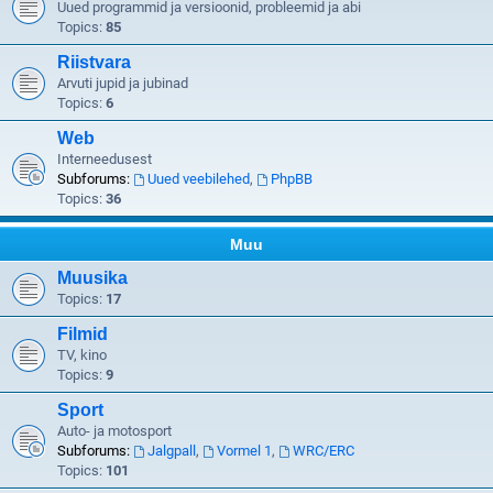
Uued programmid ja versioonid, probleemid ja abi
Topics:
85
Riistvara
Arvuti jupid ja jubinad
Topics:
6
Web
Interneedusest
Subforums:
Uued veebilehed
,
PhpBB
Topics:
36
Muu
Muusika
Topics:
17
Filmid
TV, kino
Topics:
9
Sport
Auto- ja motosport
Subforums:
Jalgpall
,
Vormel 1
,
WRC/ERC
Topics:
101