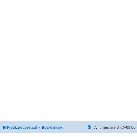
Pistik.net portaal
Board index
All times are
UTC+03:00