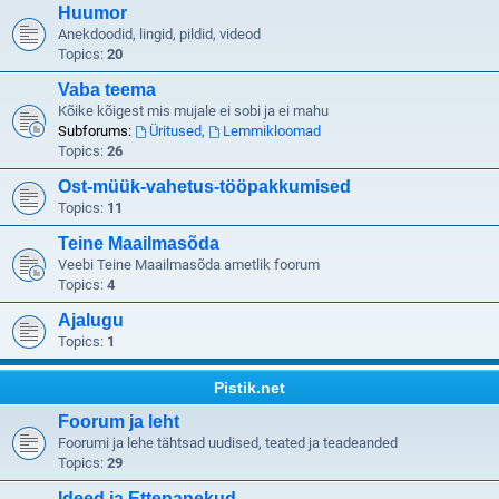
Huumor
Anekdoodid, lingid, pildid, videod
Topics:
20
Vaba teema
Kõike kõigest mis mujale ei sobi ja ei mahu
Subforums:
Üritused
,
Lemmikloomad
Topics:
26
Ost-müük-vahetus-tööpakkumised
Topics:
11
Teine Maailmasõda
Veebi Teine Maailmasõda ametlik foorum
Topics:
4
Ajalugu
Topics:
1
Pistik.net
Foorum ja leht
Foorumi ja lehe tähtsad uudised, teated ja teadeanded
Topics:
29
Ideed ja Ettepanekud