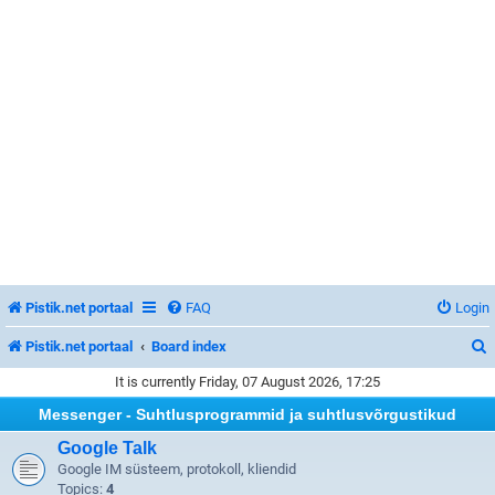
Pistik.net portaal
FAQ
Login
Pistik.net portaal
Board index
It is currently Friday, 07 August 2026, 17:25
Messenger - Suhtlusprogrammid ja suhtlusvõrgustikud
r
Google Talk
Google IM süsteem, protokoll, kliendid
Topics:
4