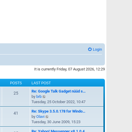
Login
It is currently Friday, 07 August 2026, 12:29
POSTS
LAST POST
Re: Google Talk Gadget nüüd s…
25
V
by
brb
i
Tuesday, 25 October 2022, 10:47
e
Re: Skype 3.5.0.178 for Windo…
w
41
V
by
Olavi
t
i
Tuesday, 30 June 2009, 15:23
h
e
e
Re: Yahoo! Messenger v8.1.0.4…