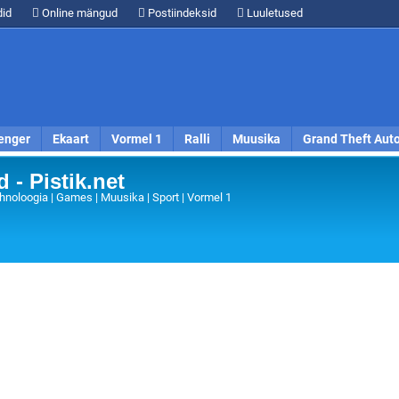
id
Online mängud
Postiindeksid
Luuletused
enger
Ekaart
Vormel 1
Ralli
Muusika
Grand Theft Aut
 - Pistik.net
hnoloogia | Games | Muusika | Sport | Vormel 1