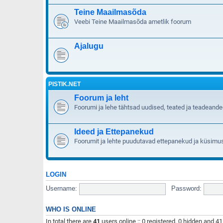
Teine Maailmasõda
Veebi Teine Maailmasõda ametlik foorum
Ajalugu
PISTIK.NET
Foorum ja leht
Foorumi ja lehe tähtsad uudised, teated ja teadeand
Ideed ja Ettepanekud
Foorumit ja lehte puudutavad ettepanekud ja küsimu
LOGIN
Username:
Password:
WHO IS ONLINE
In total there are
41
users online :: 0 registered, 0 hidden and 4