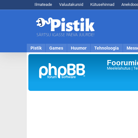
Ilmateade
Valuutakursid
Kütusehinnad
Anekdood
Pistik
Games
Huumor
Tehnoloogia
Mess
Foorumid
Meelelahutus | Te