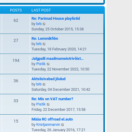
t
s
e
e
e
t
w
l
POSTS
LAST POST
s
t
a
t
Re: Parimad House playlistid
h
62
t
p
V
by
brb
e
e
o
i
Sunday, 25 October 2015, 15:38
l
s
s
e
a
t
t
Re: Lemmikfilm
w
27
t
p
V
by
brb
t
e
o
i
Tuesday, 18 February 2020, 14:21
h
s
s
e
e
t
t
Jalgpalli maailmameistrivõist…
w
194
l
p
V
by
Pistik
t
a
o
i
Tuesday, 22 November 2022, 10:50
h
t
s
e
e
e
t
Aktsiisivabad jõulud
w
36
l
s
V
by
brb
t
a
t
i
Saturday, 04 December 2021, 10:42
h
t
p
e
e
e
o
Re: Mis on VAT number?
w
33
l
s
s
V
by
Pistik
t
a
t
t
i
Friday, 22 December 2017, 15:58
h
t
p
e
e
e
o
Müüa RC offroad el.auto
w
15
l
s
s
V
by
Kristjanmarvin
t
a
t
t
i
Tuesday, 26 January 2016, 17:21
h
t