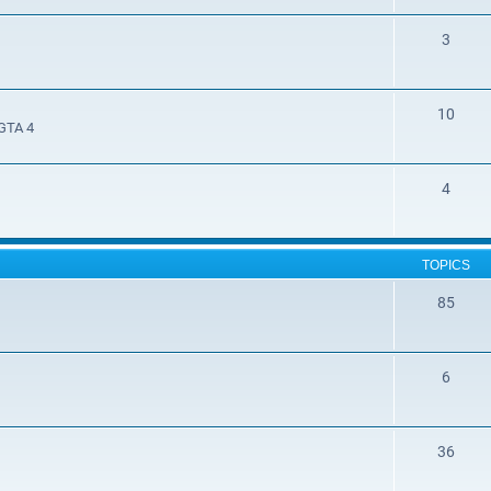
3
10
 GTA 4
4
TOPICS
85
6
36