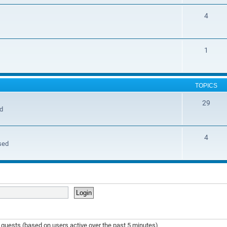
4
1
TOPICS
29
ed
4
sed
1 guests (based on users active over the past 5 minutes)