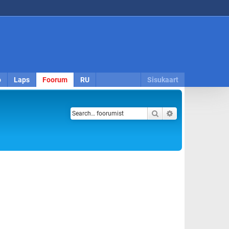
o
Laps
Foorum
RU
Sisukaart
Search
Advanced search