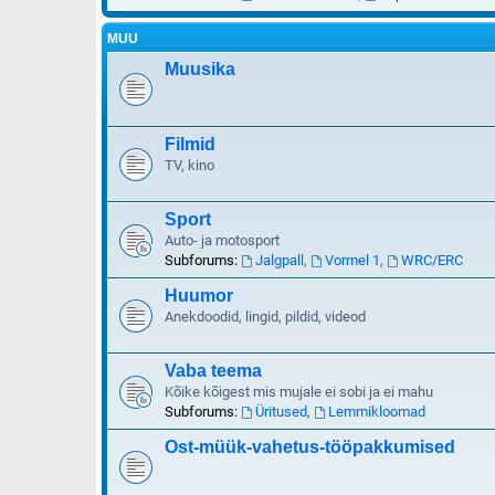
MUU
Muusika
Filmid
TV, kino
Sport
Auto- ja motosport
Subforums:
Jalgpall
,
Vormel 1
,
WRC/ERC
Huumor
Anekdoodid, lingid, pildid, videod
Vaba teema
Kõike kõigest mis mujale ei sobi ja ei mahu
Subforums:
Üritused
,
Lemmikloomad
Ost-müük-vahetus-tööpakkumised