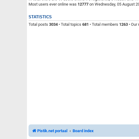
Most users ever online was
12777
on Wednesday, 05 August 20
STATISTICS
Total posts
3034
• Total topics
681
• Total members
1263
• Our
Pistik.net portaal
Board index