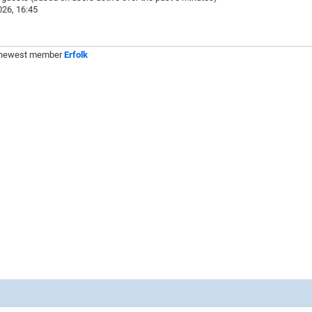
26, 16:45
 newest member
Erfolk