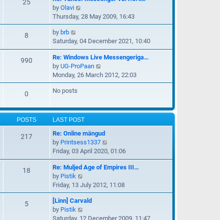
w
25
l
V
by
Olavi
t
a
i
Thursday, 28 May 2009, 16:43
h
t
e
e
e
V
by
brb
w
8
l
s
i
Saturday, 04 December 2021, 10:40
t
a
t
e
h
t
p
Re: Windows Live Messengeriga…
w
990
e
e
o
V
by
UG-ProPaan
t
l
s
s
i
Monday, 26 March 2012, 22:03
h
a
t
t
e
e
t
p
No posts
w
0
l
e
o
t
a
s
s
h
t
t
t
e
POSTS
LAST POST
e
p
l
s
o
Re: Online mängud
217
a
t
s
V
by
Printsess1337
t
p
t
i
Friday, 03 April 2020, 01:06
e
o
e
s
s
Re: Muljed Age of Empires III…
w
18
t
t
V
by
Pistik
t
p
i
Friday, 13 July 2012, 11:08
h
o
e
e
s
[Linn] Carvald
w
5
l
t
V
by
Pistik
t
a
i
Saturday, 12 December 2009, 11:47
h