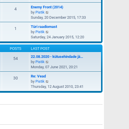
p
e
e
e
o
Enemy Front (2014)
w
4
l
s
s
V
by
Pistik
t
a
t
t
i
Sunday, 20 December 2015, 17:33
h
t
p
e
e
e
o
Türi raadiomast
w
1
l
s
s
V
by
Pistik
t
a
t
t
i
Saturday, 24 January 2015, 12:20
h
t
p
e
e
e
o
w
l
POSTS
LAST POST
s
s
t
a
t
t
22.08.2020 - kütusehindade jä…
h
54
t
p
V
by
Pistik
e
e
o
i
Monday, 07 June 2021, 20:21
l
s
s
e
a
t
t
Re: Vead
w
30
t
p
V
by
Pistik
t
e
o
i
Thursday, 12 August 2010, 23:41
h
s
s
e
e
t
t
w
l
p
t
a
o
h
t
s
e
e
t
l
s
a
t
t
p