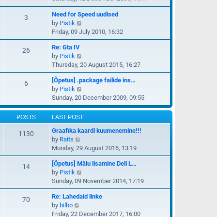
t
e
e
e
Need for Speed uudised
w
3
l
s
V
by
Pistik
t
a
t
i
Friday, 09 July 2010, 16:32
h
t
p
e
e
e
o
Re: Gta IV
w
26
l
s
s
V
by
Pistik
t
a
t
t
i
Thursday, 20 August 2015, 16:27
h
t
p
e
e
e
o
[Õpetus] .package failide ins…
w
6
l
s
s
V
by
Pistik
t
a
t
t
i
Sunday, 20 December 2009, 09:55
h
t
p
e
e
e
o
w
l
POSTS
LAST POST
s
s
t
a
t
t
Graafika kaardi kuumenemine!!!
h
1130
t
p
V
by
Raits
e
e
o
i
Monday, 29 August 2016, 13:19
l
s
s
e
a
t
t
[Õpetus] Mälu lisamine Dell L…
w
14
t
p
V
by
Pistik
t
e
o
i
Sunday, 09 November 2014, 17:19
h
s
s
e
e
t
t
Re: Lahedaid linke
w
70
l
p
V
by
bilbo
t
a
o
i
Friday, 22 December 2017, 16:00
h