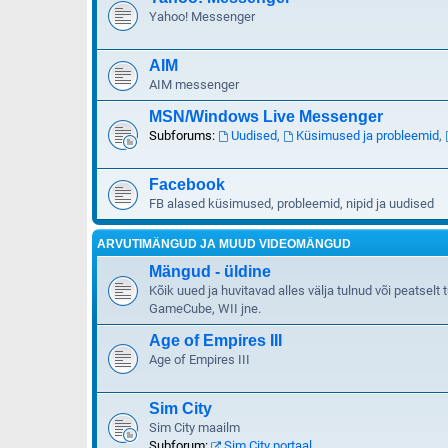
Yahoo! Messenger
AIM
AIM messenger
MSN/Windows Live Messenger
Subforums:
Uudised
,
Küsimused ja probleemid
,
Facebook
FB alased küsimused, probleemid, nipid ja uudised
ARVUTIMÄNGUD JA MUUD VIDEOMÄNGUD
Mängud - üldine
Kõik uued ja huvitavad alles välja tulnud või peatsel
GameCube, WII jne.
Age of Empires III
Age of Empires III
Sim City
Sim City maailm
Subforum:
Sim City portaal