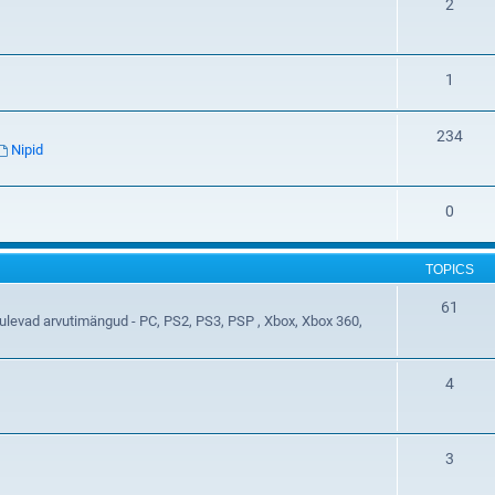
2
1
234
Nipid
0
TOPICS
61
t tulevad arvutimängud - PC, PS2, PS3, PSP , Xbox, Xbox 360,
4
3