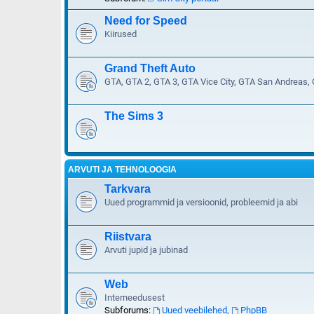
Need for Speed
Kiirused
Grand Theft Auto
GTA, GTA 2, GTA 3, GTA Vice City, GTA San Andreas,
The Sims 3
ARVUTI JA TEHNOLOOGIA
Tarkvara
Uued programmid ja versioonid, probleemid ja abi
Riistvara
Arvuti jupid ja jubinad
Web
Interneedusest
Subforums:
Uued veebilehed
,
PhpBB