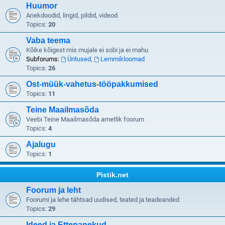
Huumor
Anekdoodid, lingid, pildid, videod
Topics:
20
Vaba teema
Kõike kõigest mis mujale ei sobi ja ei mahu
Subforums:
Üritused
,
Lemmikloomad
Topics:
26
Ost-müük-vahetus-tööpakkumised
Topics:
11
Teine Maailmasõda
Veebi Teine Maailmasõda ametlik foorum
Topics:
4
Ajalugu
Topics:
1
Pistik.net
Foorum ja leht
Foorumi ja lehe tähtsad uudised, teated ja teadeanded
Topics:
29
Ideed ja Ettepanekud