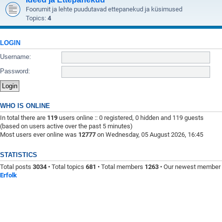
Foorumit ja lehte puudutavad ettepanekud ja küsimused
Topics:
4
LOGIN
Username:
Password:
WHO IS ONLINE
In total there are
119
users online :: 0 registered, 0 hidden and 119 guests
(based on users active over the past 5 minutes)
Most users ever online was
12777
on Wednesday, 05 August 2026, 16:45
STATISTICS
Total posts
3034
• Total topics
681
• Total members
1263
• Our newest member
Erfolk