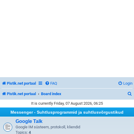
Pistik.net portaal
FAQ
Login
Pistik.net portaal
Board index
It is currently Friday, 07 August 2026, 06:25
Messenger - Suhtlusprogrammid ja suhtlusvõrgustikud
r
Google Talk
Google IM süsteem, protokoll, kliendid
Topics:
4