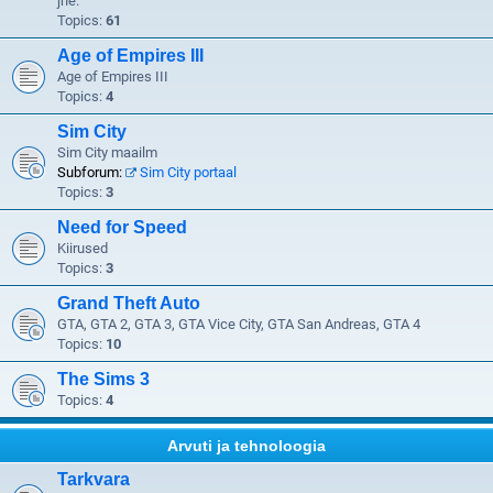
jne.
Topics:
61
Age of Empires III
Age of Empires III
Topics:
4
Sim City
Sim City maailm
Subforum:
Sim City portaal
Topics:
3
Need for Speed
Kiirused
Topics:
3
Grand Theft Auto
GTA, GTA 2, GTA 3, GTA Vice City, GTA San Andreas, GTA 4
Topics:
10
The Sims 3
Topics:
4
Arvuti ja tehnoloogia
Tarkvara