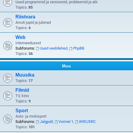
Uued programmid ja versioonid, probleemid ja abi
Topics:
85
Riistvara
Arvuti jupid ja jubinad
Topics:
6
Web
Interneedusest
Subforums:
Uued veebilehed
,
PhpBB
Topics:
36
Muu
Muusika
Topics:
17
Filmid
TV, kino
Topics:
9
Sport
Auto- ja motosport
Subforums:
Jalgpall
,
Vormel 1
,
WRC/ERC
Topics:
101