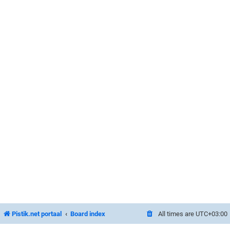
Pistik.net portaal
Board index
All times are
UTC+03:00