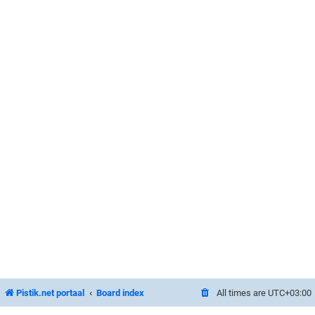
Pistik.net portaal
Board index
All times are
UTC+03:00