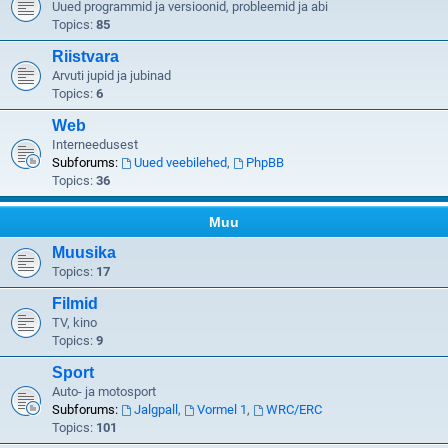
Uued programmid ja versioonid, probleemid ja abi
Topics:
85
Riistvara
Arvuti jupid ja jubinad
Topics:
6
Web
Interneedusest
Subforums:
Uued veebilehed
,
PhpBB
Topics:
36
Muu
Muusika
Topics:
17
Filmid
TV, kino
Topics:
9
Sport
Auto- ja motosport
Subforums:
Jalgpall
,
Vormel 1
,
WRC/ERC
Topics:
101