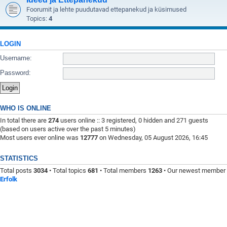
Foorumit ja lehte puudutavad ettepanekud ja küsimused
Topics:
4
LOGIN
Username:
Password:
WHO IS ONLINE
In total there are
274
users online :: 3 registered, 0 hidden and 271 guests
(based on users active over the past 5 minutes)
Most users ever online was
12777
on Wednesday, 05 August 2026, 16:45
STATISTICS
Total posts
3034
• Total topics
681
• Total members
1263
• Our newest member
Erfolk