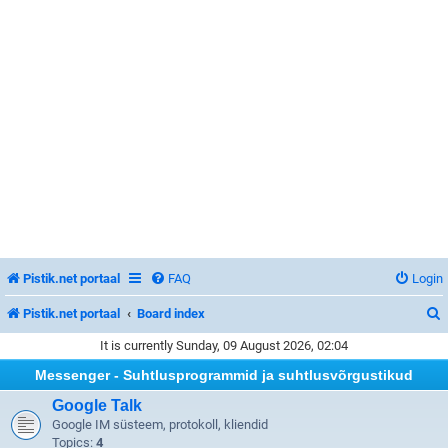
Pistik.net portaal
FAQ
Login
Pistik.net portaal
Board index
It is currently Sunday, 09 August 2026, 02:04
Messenger - Suhtlusprogrammid ja suhtlusvõrgustikud
r
Google Talk
Google IM süsteem, protokoll, kliendid
Topics:
4