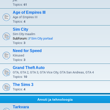
jne.
Topics:
61
Age of Empires III
Age of Empires III
Topics:
4
Sim City
Sim City maailm
Subforum:
Sim City portaal
Topics:
3
Need for Speed
Kiirused
Topics:
3
Grand Theft Auto
GTA, GTA 2, GTA 3, GTA Vice City, GTA San Andreas, GTA 4
Topics:
10
The Sims 3
Topics:
4
Arvuti ja tehnoloogia
Tarkvara