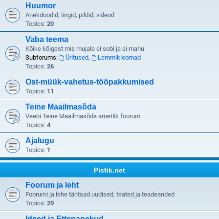
Huumor
Anekdoodid, lingid, pildid, videod
Topics:
20
Vaba teema
Kõike kõigest mis mujale ei sobi ja ei mahu
Subforums:
Üritused
,
Lemmikloomad
Topics:
26
Ost-müük-vahetus-tööpakkumised
Topics:
11
Teine Maailmasõda
Veebi Teine Maailmasõda ametlik foorum
Topics:
4
Ajalugu
Topics:
1
Pistik.net
Foorum ja leht
Foorumi ja lehe tähtsad uudised, teated ja teadeanded
Topics:
29
Ideed ja Ettepanekud