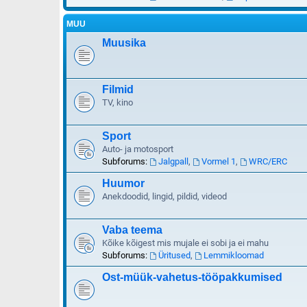
MUU
Muusika
Filmid
TV, kino
Sport
Auto- ja motosport
Subforums:
Jalgpall
,
Vormel 1
,
WRC/ERC
Huumor
Anekdoodid, lingid, pildid, videod
Vaba teema
Kõike kõigest mis mujale ei sobi ja ei mahu
Subforums:
Üritused
,
Lemmikloomad
Ost-müük-vahetus-tööpakkumised