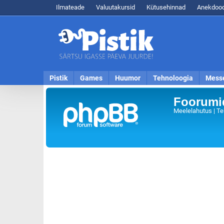
Ilmateade
Valuutakursid
Kütusehinnad
Anekdood
Pistik
Games
Huumor
Tehnoloogia
Mess
Foorumid
Meelelahutus | Te