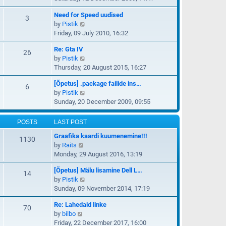
t
e
e
e
Need for Speed uudised
w
3
l
s
V
by
Pistik
t
a
t
i
Friday, 09 July 2010, 16:32
h
t
p
e
e
e
o
Re: Gta IV
w
26
l
s
s
V
by
Pistik
t
a
t
t
i
Thursday, 20 August 2015, 16:27
h
t
p
e
e
e
o
[Õpetus] .package failide ins…
w
6
l
s
s
V
by
Pistik
t
a
t
t
i
Sunday, 20 December 2009, 09:55
h
t
p
e
e
e
o
w
l
POSTS
LAST POST
s
s
t
a
t
t
Graafika kaardi kuumenemine!!!
h
1130
t
p
V
by
Raits
e
e
o
i
Monday, 29 August 2016, 13:19
l
s
s
e
a
t
t
[Õpetus] Mälu lisamine Dell L…
w
14
t
p
V
by
Pistik
t
e
o
i
Sunday, 09 November 2014, 17:19
h
s
s
e
e
t
t
Re: Lahedaid linke
w
70
l
p
V
by
bilbo
t
a
o
i
Friday, 22 December 2017, 16:00
h