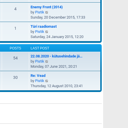
p
e
e
e
o
Enemy Front (2014)
w
4
l
s
s
V
by
Pistik
t
a
t
t
i
Sunday, 20 December 2015, 17:33
h
t
p
e
e
e
o
Türi raadiomast
w
1
l
s
s
V
by
Pistik
t
a
t
t
i
Saturday, 24 January 2015, 12:20
h
t
p
e
e
e
o
w
l
POSTS
LAST POST
s
s
t
a
t
t
22.08.2020 - kütusehindade jä…
h
54
t
p
V
by
Pistik
e
e
o
i
Monday, 07 June 2021, 20:21
l
s
s
e
a
t
t
Re: Vead
w
30
t
p
V
by
Pistik
t
e
o
i
Thursday, 12 August 2010, 23:41
h
s
s
e
e
t
t
w
l
p
t
a
o
h
t
s
e
e
t
l
s
a
t
t
p