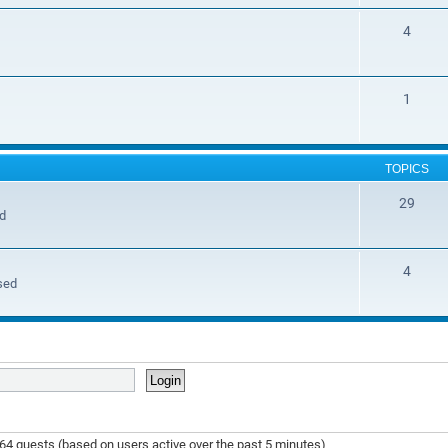
4
1
TOPICS
29
ed
4
sed
 164 guests (based on users active over the past 5 minutes)