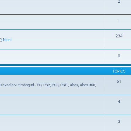
2
1
234
Nipid
0
TOPICS
61
t tulevad arvutimängud - PC, PS2, PS3, PSP , Xbox, Xbox 360,
4
3