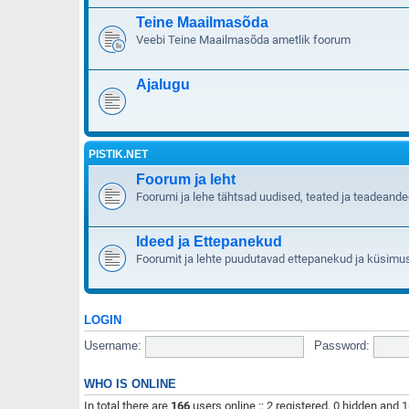
Teine Maailmasõda
Veebi Teine Maailmasõda ametlik foorum
Ajalugu
PISTIK.NET
Foorum ja leht
Foorumi ja lehe tähtsad uudised, teated ja teadeand
Ideed ja Ettepanekud
Foorumit ja lehte puudutavad ettepanekud ja küsimu
LOGIN
Username:
Password:
WHO IS ONLINE
In total there are
166
users online :: 2 registered, 0 hidden and