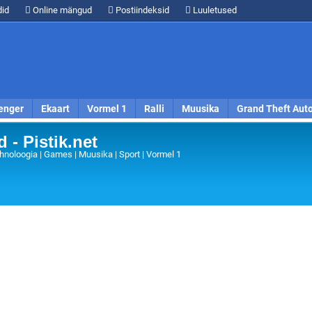
id
Online mängud
Postiindeksid
Luuletused
enger
Ekaart
Vormel 1
Ralli
Muusika
Grand Theft Aut
 - Pistik.net
hnoloogia | Games | Muusika | Sport | Vormel 1