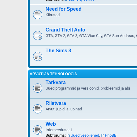
Need for Speed
Kiirused
Grand Theft Auto
GTA, GTA 2, GTA 3, GTA Vice City, GTA San Andreas,
The Sims 3
ARVUTI JA TEHNOLOOGIA
Tarkvara
Uued programmid ja versioonid, probleemid ja abi
Riistvara
Arvuti jupid ja jubinad
Web
Interneedusest
Subforums:
Uued veebilehed
,
PhpBB