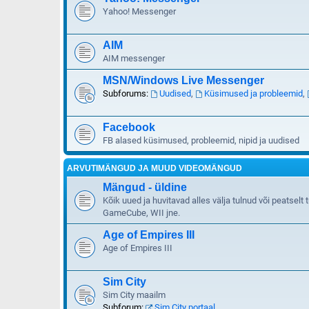
Yahoo! Messenger
AIM
AIM messenger
MSN/Windows Live Messenger
Subforums:
Uudised
,
Küsimused ja probleemid
,
Facebook
FB alased küsimused, probleemid, nipid ja uudised
ARVUTIMÄNGUD JA MUUD VIDEOMÄNGUD
Mängud - üldine
Kõik uued ja huvitavad alles välja tulnud või peatsel
GameCube, WII jne.
Age of Empires III
Age of Empires III
Sim City
Sim City maailm
Subforum:
Sim City portaal