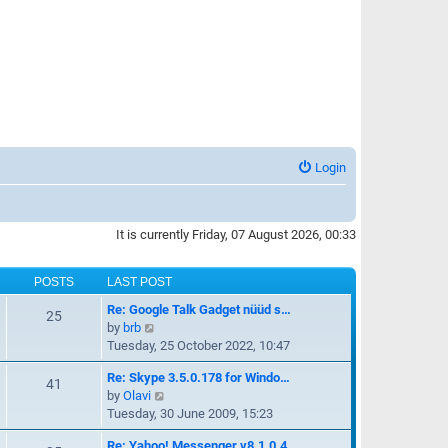
Login
It is currently Friday, 07 August 2026, 00:33
POSTS
LAST POST
Re: Google Talk Gadget nüüd s…
25
V
by
brb
i
Tuesday, 25 October 2022, 10:47
e
Re: Skype 3.5.0.178 for Windo…
w
41
V
by
Olavi
t
i
Tuesday, 30 June 2009, 15:23
h
e
e
Re: Yahoo! Messenger v8.1.0.4…