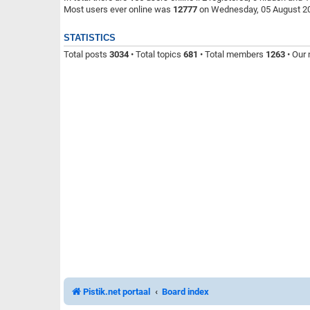
Most users ever online was
12777
on Wednesday, 05 August 20
STATISTICS
Total posts
3034
• Total topics
681
• Total members
1263
• Our
Pistik.net portaal
Board index