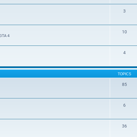
3
10
 GTA 4
4
TOPICS
85
6
36