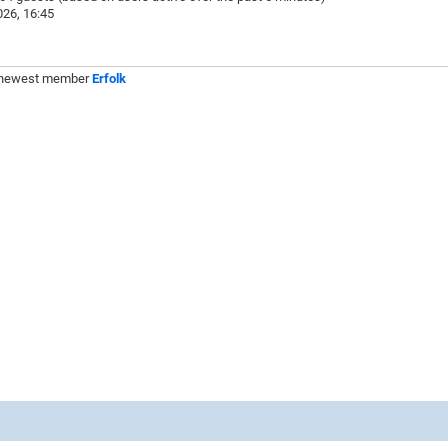
26, 16:45
 newest member
Erfolk