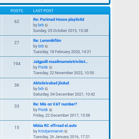
t
s
e
e
e
t
w
l
POSTS
LAST POST
s
t
a
t
Re: Parimad House playlistid
h
62
t
p
V
by
brb
e
e
o
i
Sunday, 25 October 2015, 15:38
l
s
s
e
a
t
t
Re: Lemmikfilm
w
27
t
p
V
by
brb
t
e
o
i
Tuesday, 18 February 2020, 14:21
h
s
s
e
e
t
t
Jalgpalli maailmameistrivõist…
w
194
l
p
V
by
Pistik
t
a
o
i
Tuesday, 22 November 2022, 10:50
h
t
s
e
e
e
t
Aktsiisivabad jõulud
w
36
l
s
V
by
brb
t
a
t
i
Saturday, 04 December 2021, 10:42
h
t
p
e
e
e
o
Re: Mis on VAT number?
w
33
l
s
s
V
by
Pistik
t
a
t
t
i
Friday, 22 December 2017, 15:58
h
t
p
e
e
e
o
Müüa RC offroad el.auto
w
15
l
s
s
V
by
Kristjanmarvin
t
a
t
t
i
Tuesday, 26 January 2016, 17:21
h
t