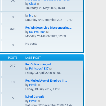
w
25
l
V
by
Olavi
t
a
i
Thursday, 28 May 2009, 16:43
h
t
e
e
e
V
by
brb
w
8
l
s
i
Saturday, 04 December 2021, 10:40
t
a
t
e
h
t
p
Re: Windows Live Messengeriga…
w
990
e
e
o
V
by
UG-ProPaan
t
l
s
s
i
Monday, 26 March 2012, 22:03
h
a
t
t
e
e
t
p
No posts
w
0
l
e
o
t
a
s
s
h
t
t
t
e
POSTS
LAST POST
e
p
l
s
o
Re: Online mängud
217
a
t
s
V
by
Printsess1337
t
p
t
i
Friday, 03 April 2020, 01:06
e
o
e
s
s
Re: Muljed Age of Empires III…
w
18
t
t
V
by
Pistik
t
p
i
Friday, 13 July 2012, 11:08
h
o
e
e
s
[Linn] Carvald
w
5
l
t
V
by
Pistik
t
a
i
Saturday, 12 December 2009, 11:47
h