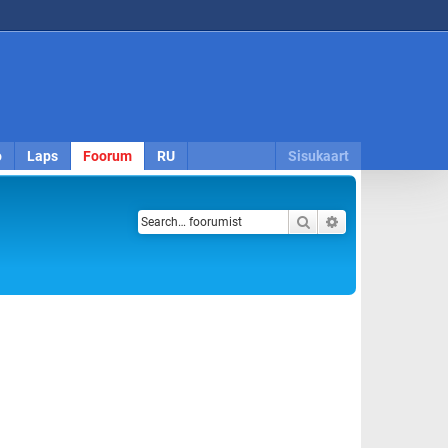
o
Laps
Foorum
RU
Sisukaart
Search
Advanced search