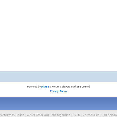
Powered by
phpBB
® Forum Software © phpBB Limited
Privacy
|
Terms
Motokross Online
|
WordPressi kodulehe tegemine
|
EYTK
|
Vormel-1.ee
|
Ralliportaa