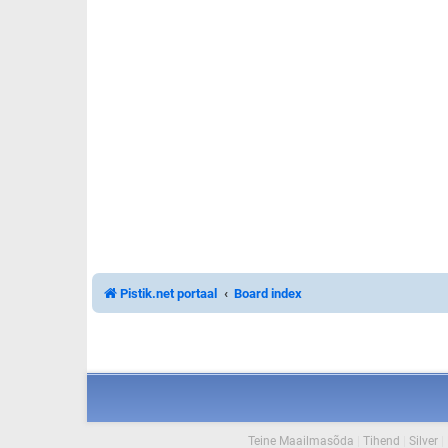
Pistik.net portaal
Board index
Teine Maailmasõda
|
Tihend
|
Silver
|