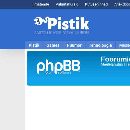
Ilmateade
Valuutakursid
Kütusehinnad
Anekdood
Pistik
Games
Huumor
Tehnoloogia
Mess
Foorumid
Meelelahutus | Te