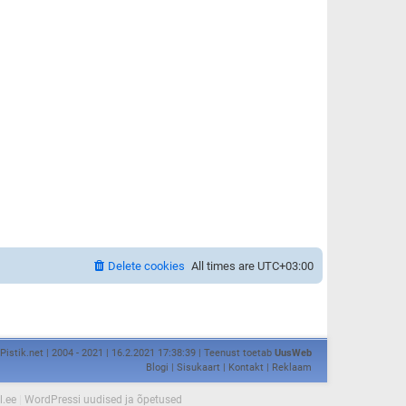
Delete cookies
All times are
UTC+03:00
Pistik.net | 2004 - 2021 | 16.2.2021 17:38:39 | Teenust toetab
UusWeb
Blogi
|
Sisukaart
|
Kontakt
|
Reklaam
l.ee
|
WordPressi uudised ja õpetused