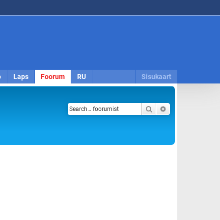
o
Laps
Foorum
RU
Sisukaart
Search
Advanced search