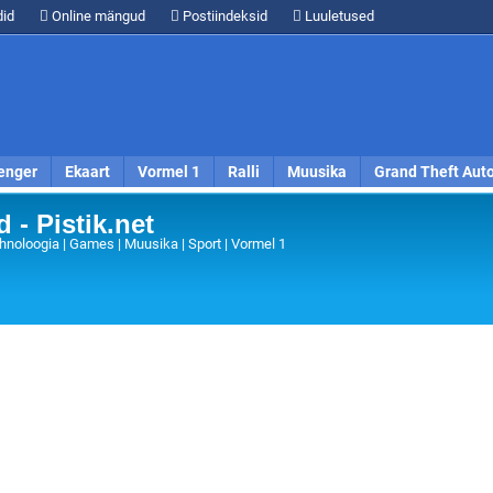
id
Online mängud
Postiindeksid
Luuletused
enger
Ekaart
Vormel 1
Ralli
Muusika
Grand Theft Aut
 - Pistik.net
hnoloogia | Games | Muusika | Sport | Vormel 1