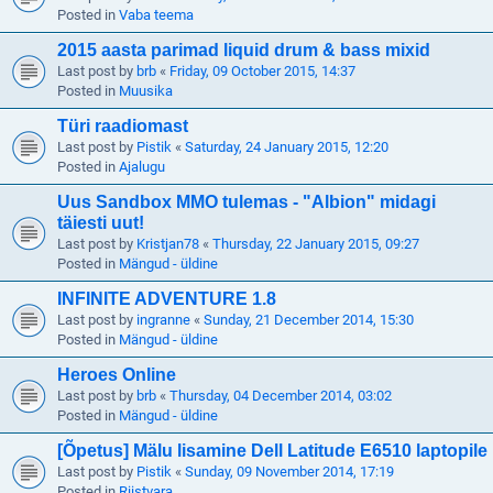
Posted in
Vaba teema
2015 aasta parimad liquid drum & bass mixid
Last post by
brb
«
Friday, 09 October 2015, 14:37
Posted in
Muusika
Türi raadiomast
Last post by
Pistik
«
Saturday, 24 January 2015, 12:20
Posted in
Ajalugu
Uus Sandbox MMO tulemas - "Albion" midagi
täiesti uut!
Last post by
Kristjan78
«
Thursday, 22 January 2015, 09:27
Posted in
Mängud - üldine
INFINITE ADVENTURE 1.8
Last post by
ingranne
«
Sunday, 21 December 2014, 15:30
Posted in
Mängud - üldine
Heroes Online
Last post by
brb
«
Thursday, 04 December 2014, 03:02
Posted in
Mängud - üldine
[Õpetus] Mälu lisamine Dell Latitude E6510 laptopile
Last post by
Pistik
«
Sunday, 09 November 2014, 17:19
Posted in
Riistvara