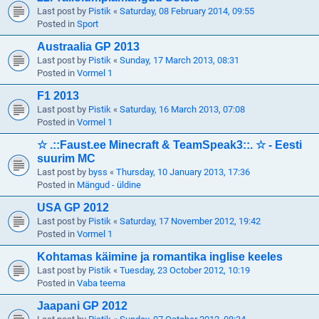
Last post by
Pistik
«
Saturday, 08 February 2014, 09:55
Posted in
Sport
Austraalia GP 2013
Last post by
Pistik
«
Sunday, 17 March 2013, 08:31
Posted in
Vormel 1
F1 2013
Last post by
Pistik
«
Saturday, 16 March 2013, 07:08
Posted in
Vormel 1
☆ .::Faust.ee Minecraft & TeamSpeak3::. ☆ - Eesti
suurim MC
Last post by
byss
«
Thursday, 10 January 2013, 17:36
Posted in
Mängud - üldine
USA GP 2012
Last post by
Pistik
«
Saturday, 17 November 2012, 19:42
Posted in
Vormel 1
Kohtamas käimine ja romantika inglise keeles
Last post by
Pistik
«
Tuesday, 23 October 2012, 10:19
Posted in
Vaba teema
Jaapani GP 2012