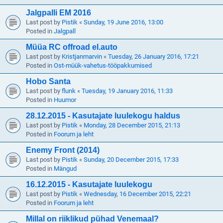
Jalgpalli EM 2016
Last post by
Pistik
«
Sunday, 19 June 2016, 13:00
Posted in
Jalgpall
Müüa RC offroad el.auto
Last post by
Kristjanmarvin
«
Tuesday, 26 January 2016, 17:21
Posted in
Ost-müük-vahetus-tööpakkumised
Hobo Santa
Last post by
flunk
«
Tuesday, 19 January 2016, 11:33
Posted in
Huumor
28.12.2015 - Kasutajate luulekogu haldus
Last post by
Pistik
«
Monday, 28 December 2015, 21:13
Posted in
Foorum ja leht
Enemy Front (2014)
Last post by
Pistik
«
Sunday, 20 December 2015, 17:33
Posted in
Mängud
16.12.2015 - Kasutajate luulekogu
Last post by
Pistik
«
Wednesday, 16 December 2015, 22:21
Posted in
Foorum ja leht
Millal on riiklikud pühad Venemaal?