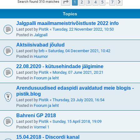
Page
1
of
7
1
2
3
4
5
7
Next
Search found 310 matches
…
Topics
Jalgpalli maailmameistrivõistluste 2022 info
Last post by
Pistik
«
Tuesday, 22 November 2022, 10:50
Posted in
Jalgpall
Aktsiisivabad jõulud
Last post by
brb
«
Saturday, 04 December 2021, 10:42
Posted in
Huumor
22.08.2020 - kütusehindade jälgimine
Last post by
Pistik
«
Monday, 07 June 2021, 20:21
Posted in
Foorum ja leht
Arendusuudised edaspidi avaldatud meie blogis -
pistik.blog
Last post by
Pistik
«
Thursday, 23 July 2020, 16:54
Posted in
Foorum ja leht
Bahreni GP 2018
Last post by
Pistik
«
Sunday, 15 April 2018, 19:09
Posted in
Vormel 1
15.04.2018 - Discordi kanal