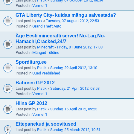
Last post by
Pistik
«
Sunday, 07 October 2012, 08:34
Posted in
Vormel 1
GTA Liberty City- kuidas mängu salvestada?
Last post by
arx
«
Tuesday, 07 August 2012, 22:53
Posted in
Grand Theft Auto
Äge Eesti minecrafti server! No-Lag,No-
Hamachi,Cracked,24/7
Last post by
Minecraft
«
Friday, 01 June 2012, 17:08
Posted in
Mängud - üldine
Sporditurg.ee
Last post by
Pistik
«
Sunday, 29 April 2012, 13:10
Posted in
Uued veebilehed
Bahreini GP 2012
Last post by
Pistik
«
Saturday, 21 April 2012, 08:53
Posted in
Vormel 1
Hiina GP 2012
Last post by
Pistik
«
Sunday, 15 April 2012, 09:25
Posted in
Vormel 1
Ettepanekud ja soovitused
Last post by
Pistik
«
Sunday, 25 March 2012, 10:51