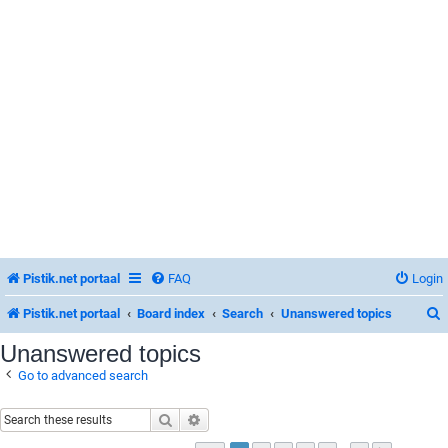
Pistik.net portaal
FAQ
Login
Pistik.net portaal
Board index
Search
Unanswered topics
Unanswered topics
Go to advanced search
r
Search
Advanced search