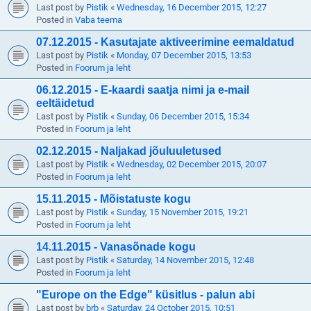
Last post by
Pistik
«
Wednesday, 16 December 2015, 12:27
Posted in
Vaba teema
07.12.2015 - Kasutajate aktiveerimine eemaldatud
Last post by
Pistik
«
Monday, 07 December 2015, 13:53
Posted in
Foorum ja leht
06.12.2015 - E-kaardi saatja nimi ja e-mail
eeltäidetud
Last post by
Pistik
«
Sunday, 06 December 2015, 15:34
Posted in
Foorum ja leht
02.12.2015 - Naljakad jõuluuletused
Last post by
Pistik
«
Wednesday, 02 December 2015, 20:07
Posted in
Foorum ja leht
15.11.2015 - Mõistatuste kogu
Last post by
Pistik
«
Sunday, 15 November 2015, 19:21
Posted in
Foorum ja leht
14.11.2015 - Vanasõnade kogu
Last post by
Pistik
«
Saturday, 14 November 2015, 12:48
Posted in
Foorum ja leht
"Europe on the Edge" küsitlus - palun abi
Last post by
brb
«
Saturday, 24 October 2015, 10:51