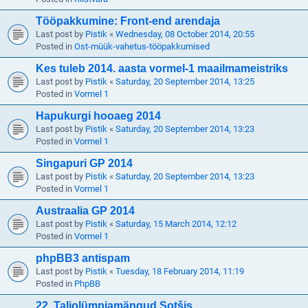
Tööpakkumine: Front-end arendaja
Last post by
Pistik
«
Wednesday, 08 October 2014, 20:55
Posted in
Ost-müük-vahetus-tööpakkumised
Kes tuleb 2014. aasta vormel-1 maailmameistriks
Last post by
Pistik
«
Saturday, 20 September 2014, 13:25
Posted in
Vormel 1
Hapukurgi hooaeg 2014
Last post by
Pistik
«
Saturday, 20 September 2014, 13:23
Posted in
Vormel 1
Singapuri GP 2014
Last post by
Pistik
«
Saturday, 20 September 2014, 13:23
Posted in
Vormel 1
Austraalia GP 2014
Last post by
Pistik
«
Saturday, 15 March 2014, 12:12
Posted in
Vormel 1
phpBB3 antispam
Last post by
Pistik
«
Tuesday, 18 February 2014, 11:19
Posted in
PhpBB
22. Taliolümpiamängud Sotšis