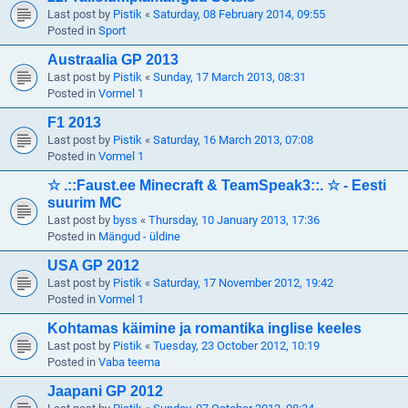
Last post by
Pistik
«
Saturday, 08 February 2014, 09:55
Posted in
Sport
Austraalia GP 2013
Last post by
Pistik
«
Sunday, 17 March 2013, 08:31
Posted in
Vormel 1
F1 2013
Last post by
Pistik
«
Saturday, 16 March 2013, 07:08
Posted in
Vormel 1
☆ .::Faust.ee Minecraft & TeamSpeak3::. ☆ - Eesti
suurim MC
Last post by
byss
«
Thursday, 10 January 2013, 17:36
Posted in
Mängud - üldine
USA GP 2012
Last post by
Pistik
«
Saturday, 17 November 2012, 19:42
Posted in
Vormel 1
Kohtamas käimine ja romantika inglise keeles
Last post by
Pistik
«
Tuesday, 23 October 2012, 10:19
Posted in
Vaba teema
Jaapani GP 2012