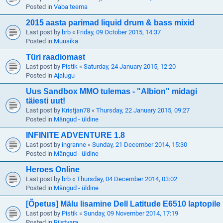
Posted in
Vaba teema
2015 aasta parimad liquid drum & bass mixid
Last post by
brb
«
Friday, 09 October 2015, 14:37
Posted in
Muusika
Türi raadiomast
Last post by
Pistik
«
Saturday, 24 January 2015, 12:20
Posted in
Ajalugu
Uus Sandbox MMO tulemas - "Albion" midagi
täiesti uut!
Last post by
Kristjan78
«
Thursday, 22 January 2015, 09:27
Posted in
Mängud - üldine
INFINITE ADVENTURE 1.8
Last post by
ingranne
«
Sunday, 21 December 2014, 15:30
Posted in
Mängud - üldine
Heroes Online
Last post by
brb
«
Thursday, 04 December 2014, 03:02
Posted in
Mängud - üldine
[Õpetus] Mälu lisamine Dell Latitude E6510 laptopile
Last post by
Pistik
«
Sunday, 09 November 2014, 17:19
Posted in
Riistvara