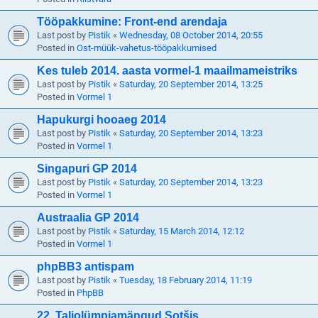
Tööpakkumine: Front-end arendaja
Last post by
Pistik
«
Wednesday, 08 October 2014, 20:55
Posted in
Ost-müük-vahetus-tööpakkumised
Kes tuleb 2014. aasta vormel-1 maailmameistriks
Last post by
Pistik
«
Saturday, 20 September 2014, 13:25
Posted in
Vormel 1
Hapukurgi hooaeg 2014
Last post by
Pistik
«
Saturday, 20 September 2014, 13:23
Posted in
Vormel 1
Singapuri GP 2014
Last post by
Pistik
«
Saturday, 20 September 2014, 13:23
Posted in
Vormel 1
Austraalia GP 2014
Last post by
Pistik
«
Saturday, 15 March 2014, 12:12
Posted in
Vormel 1
phpBB3 antispam
Last post by
Pistik
«
Tuesday, 18 February 2014, 11:19
Posted in
PhpBB
22. Taliolümpiamängud Sotšis