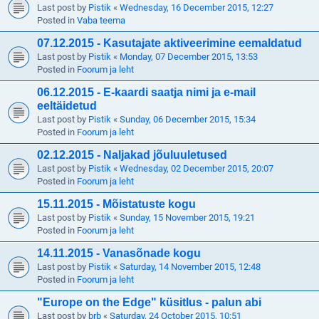
Last post by
Pistik
«
Wednesday, 16 December 2015, 12:27
Posted in
Vaba teema
07.12.2015 - Kasutajate aktiveerimine eemaldatud
Last post by
Pistik
«
Monday, 07 December 2015, 13:53
Posted in
Foorum ja leht
06.12.2015 - E-kaardi saatja nimi ja e-mail
eeltäidetud
Last post by
Pistik
«
Sunday, 06 December 2015, 15:34
Posted in
Foorum ja leht
02.12.2015 - Naljakad jõuluuletused
Last post by
Pistik
«
Wednesday, 02 December 2015, 20:07
Posted in
Foorum ja leht
15.11.2015 - Mõistatuste kogu
Last post by
Pistik
«
Sunday, 15 November 2015, 19:21
Posted in
Foorum ja leht
14.11.2015 - Vanasõnade kogu
Last post by
Pistik
«
Saturday, 14 November 2015, 12:48
Posted in
Foorum ja leht
"Europe on the Edge" küsitlus - palun abi
Last post by
brb
«
Saturday, 24 October 2015, 10:51