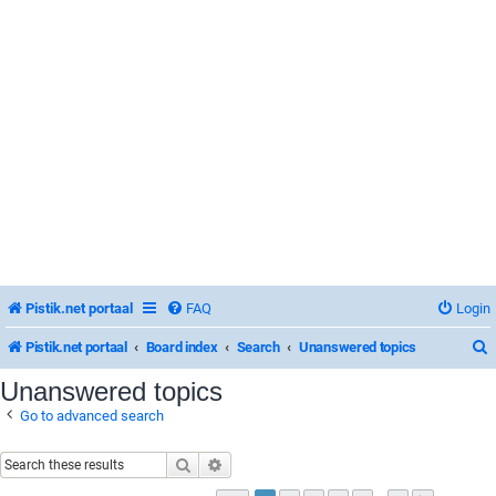
Pistik.net portaal
FAQ
Login
Pistik.net portaal
Board index
Search
Unanswered topics
Unanswered topics
Go to advanced search
r
Search
Advanced search