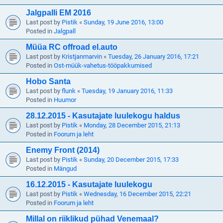
Jalgpalli EM 2016
Last post by
Pistik
«
Sunday, 19 June 2016, 13:00
Posted in
Jalgpall
Müüa RC offroad el.auto
Last post by
Kristjanmarvin
«
Tuesday, 26 January 2016, 17:21
Posted in
Ost-müük-vahetus-tööpakkumised
Hobo Santa
Last post by
flunk
«
Tuesday, 19 January 2016, 11:33
Posted in
Huumor
28.12.2015 - Kasutajate luulekogu haldus
Last post by
Pistik
«
Monday, 28 December 2015, 21:13
Posted in
Foorum ja leht
Enemy Front (2014)
Last post by
Pistik
«
Sunday, 20 December 2015, 17:33
Posted in
Mängud
16.12.2015 - Kasutajate luulekogu
Last post by
Pistik
«
Wednesday, 16 December 2015, 22:21
Posted in
Foorum ja leht
Millal on riiklikud pühad Venemaal?