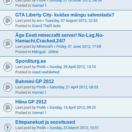
Last post by
Pistik
«
Sunday, 07 October 2012, 08:34
Posted in
Vormel 1
GTA Liberty City- kuidas mängu salvestada?
Last post by
arx
«
Tuesday, 07 August 2012, 22:53
Posted in
Grand Theft Auto
Äge Eesti minecrafti server! No-Lag,No-
Hamachi,Cracked,24/7
Last post by
Minecraft
«
Friday, 01 June 2012, 17:08
Posted in
Mängud - üldine
Sporditurg.ee
Last post by
Pistik
«
Sunday, 29 April 2012, 13:10
Posted in
Uued veebilehed
Bahreini GP 2012
Last post by
Pistik
«
Saturday, 21 April 2012, 08:53
Posted in
Vormel 1
Hiina GP 2012
Last post by
Pistik
«
Sunday, 15 April 2012, 09:25
Posted in
Vormel 1
Ettepanekud ja soovitused
Last post by
Pistik
«
Sunday, 25 March 2012, 10:51