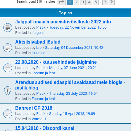
Page
1
of
7
1
2
3
4
5
7
Next
Search found 310 matches
…
Topics
Jalgpalli maailmameistrivõistluste 2022 info
Last post by
Pistik
«
Tuesday, 22 November 2022, 10:50
Posted in
Jalgpall
Aktsiisivabad jõulud
Last post by
brb
«
Saturday, 04 December 2021, 10:42
Posted in
Huumor
22.08.2020 - kütusehindade jälgimine
Last post by
Pistik
«
Monday, 07 June 2021, 20:21
Posted in
Foorum ja leht
Arendusuudised edaspidi avaldatud meie blogis -
pistik.blog
Last post by
Pistik
«
Thursday, 23 July 2020, 16:54
Posted in
Foorum ja leht
Bahreni GP 2018
Last post by
Pistik
«
Sunday, 15 April 2018, 19:09
Posted in
Vormel 1
15.04.2018 - Discordi kanal