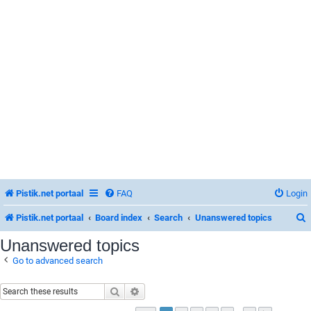
Pistik.net portaal
FAQ
Login
Pistik.net portaal
Board index
Search
Unanswered topics
Unanswered topics
Go to advanced search
r
Search
Advanced search