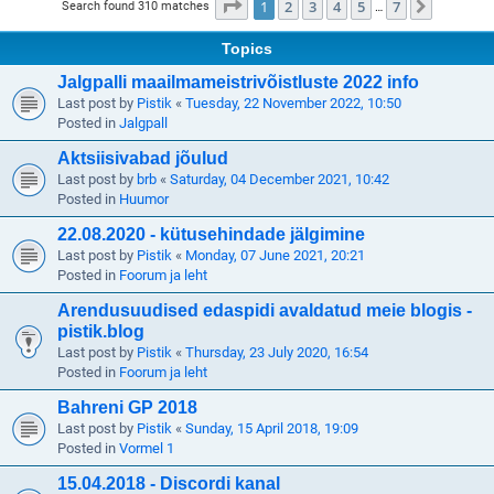
Page
1
of
7
1
2
3
4
5
7
Next
Search found 310 matches
…
Topics
Jalgpalli maailmameistrivõistluste 2022 info
Last post by
Pistik
«
Tuesday, 22 November 2022, 10:50
Posted in
Jalgpall
Aktsiisivabad jõulud
Last post by
brb
«
Saturday, 04 December 2021, 10:42
Posted in
Huumor
22.08.2020 - kütusehindade jälgimine
Last post by
Pistik
«
Monday, 07 June 2021, 20:21
Posted in
Foorum ja leht
Arendusuudised edaspidi avaldatud meie blogis -
pistik.blog
Last post by
Pistik
«
Thursday, 23 July 2020, 16:54
Posted in
Foorum ja leht
Bahreni GP 2018
Last post by
Pistik
«
Sunday, 15 April 2018, 19:09
Posted in
Vormel 1
15.04.2018 - Discordi kanal