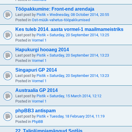
Tööpakkumine: Front-end arendaja
Last post by
Pistik
«
Wednesday, 08 October 2014, 20:55
Posted in
Ost-müük-vahetus-tööpakkumised
Kes tuleb 2014. aasta vormel-1 maailmameistriks
Last post by
Pistik
«
Saturday, 20 September 2014, 13:25
Posted in
Vormel 1
Hapukurgi hooaeg 2014
Last post by
Pistik
«
Saturday, 20 September 2014, 13:23
Posted in
Vormel 1
Singapuri GP 2014
Last post by
Pistik
«
Saturday, 20 September 2014, 13:23
Posted in
Vormel 1
Austraalia GP 2014
Last post by
Pistik
«
Saturday, 15 March 2014, 12:12
Posted in
Vormel 1
phpBB3 antispam
Last post by
Pistik
«
Tuesday, 18 February 2014, 11:19
Posted in
PhpBB
22. Taliolümpiamängud Sotšis