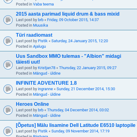
Posted in
Vaba teema
2015 aasta parimad liquid drum & bass mixid
Last post by
brb
«
Friday, 09 October 2015, 14:37
Posted in
Muusika
Türi raadiomast
Last post by
Pistik
«
Saturday, 24 January 2015, 12:20
Posted in
Ajalugu
Uus Sandbox MMO tulemas - "Albion" midagi
täiesti uut!
Last post by
Kristjan78
«
Thursday, 22 January 2015, 09:27
Posted in
Mängud - üldine
INFINITE ADVENTURE 1.8
Last post by
ingranne
«
Sunday, 21 December 2014, 15:30
Posted in
Mängud - üldine
Heroes Online
Last post by
brb
«
Thursday, 04 December 2014, 03:02
Posted in
Mängud - üldine
[Õpetus] Mälu lisamine Dell Latitude E6510 laptopile
Last post by
Pistik
«
Sunday, 09 November 2014, 17:19
Posted in
Riistvara