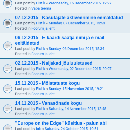
Last post by
Pistik
«
Wednesday, 16 December 2015, 12:27
Posted in
Vaba teema
07.12.2015 - Kasutajate aktiveerimine eemaldatud
Last post by
Pistik
«
Monday, 07 December 2015, 13:53
Posted in
Foorum ja leht
06.12.2015 - E-kaardi saatja nimi ja e-mail
eeltäidetud
Last post by
Pistik
«
Sunday, 06 December 2015, 15:34
Posted in
Foorum ja leht
02.12.2015 - Naljakad jõuluuletused
Last post by
Pistik
«
Wednesday, 02 December 2015, 20:07
Posted in
Foorum ja leht
15.11.2015 - Mõistatuste kogu
Last post by
Pistik
«
Sunday, 15 November 2015, 19:21
Posted in
Foorum ja leht
14.11.2015 - Vanasõnade kogu
Last post by
Pistik
«
Saturday, 14 November 2015, 12:48
Posted in
Foorum ja leht
"Europe on the Edge" küsitlus - palun abi
Last post by
brb
«
Saturday, 24 October 2015, 10:51