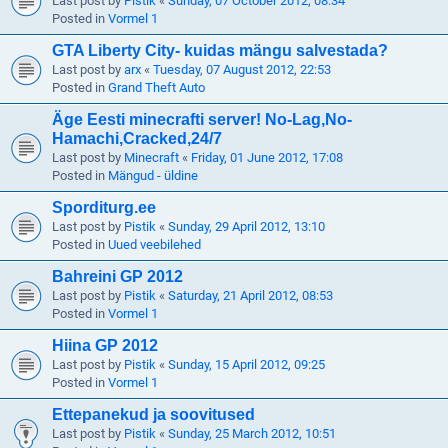
Last post by
Pistik
«
Sunday, 07 October 2012, 08:34
Posted in
Vormel 1
GTA Liberty City- kuidas mängu salvestada?
Last post by
arx
«
Tuesday, 07 August 2012, 22:53
Posted in
Grand Theft Auto
Äge Eesti minecrafti server! No-Lag,No-
Hamachi,Cracked,24/7
Last post by
Minecraft
«
Friday, 01 June 2012, 17:08
Posted in
Mängud - üldine
Sporditurg.ee
Last post by
Pistik
«
Sunday, 29 April 2012, 13:10
Posted in
Uued veebilehed
Bahreini GP 2012
Last post by
Pistik
«
Saturday, 21 April 2012, 08:53
Posted in
Vormel 1
Hiina GP 2012
Last post by
Pistik
«
Sunday, 15 April 2012, 09:25
Posted in
Vormel 1
Ettepanekud ja soovitused
Last post by
Pistik
«
Sunday, 25 March 2012, 10:51