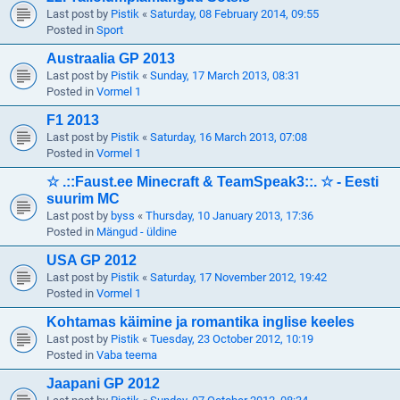
Last post by
Pistik
«
Saturday, 08 February 2014, 09:55
Posted in
Sport
Austraalia GP 2013
Last post by
Pistik
«
Sunday, 17 March 2013, 08:31
Posted in
Vormel 1
F1 2013
Last post by
Pistik
«
Saturday, 16 March 2013, 07:08
Posted in
Vormel 1
☆ .::Faust.ee Minecraft & TeamSpeak3::. ☆ - Eesti
suurim MC
Last post by
byss
«
Thursday, 10 January 2013, 17:36
Posted in
Mängud - üldine
USA GP 2012
Last post by
Pistik
«
Saturday, 17 November 2012, 19:42
Posted in
Vormel 1
Kohtamas käimine ja romantika inglise keeles
Last post by
Pistik
«
Tuesday, 23 October 2012, 10:19
Posted in
Vaba teema
Jaapani GP 2012