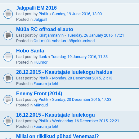
Jalgpalli EM 2016
Last post by
Pistik
«
Sunday, 19 June 2016, 13:00
Posted in
Jalgpall
Müüa RC offroad el.auto
Last post by
Kristjanmarvin
«
Tuesday, 26 January 2016, 17:21
Posted in
Ost-müük-vahetus-tööpakkumised
Hobo Santa
Last post by
flunk
«
Tuesday, 19 January 2016, 11:33
Posted in
Huumor
28.12.2015 - Kasutajate luulekogu haldus
Last post by
Pistik
«
Monday, 28 December 2015, 21:13
Posted in
Foorum ja leht
Enemy Front (2014)
Last post by
Pistik
«
Sunday, 20 December 2015, 17:33
Posted in
Mängud
16.12.2015 - Kasutajate luulekogu
Last post by
Pistik
«
Wednesday, 16 December 2015, 22:21
Posted in
Foorum ja leht
Millal on riiklikud pühad Venemaal?