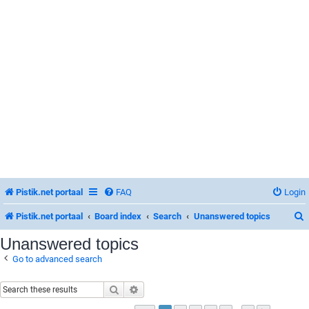
Pistik.net portaal
FAQ
Login
Pistik.net portaal
Board index
Search
Unanswered topics
Unanswered topics
Go to advanced search
r
Search
Advanced search