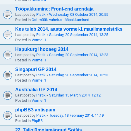
Tööpakkumine: Front-end arendaja
Last post by
Pistik
«
Wednesday, 08 October 2014, 20:55
Posted in
Ost-müük-vahetus-tööpakkumised
Kes tuleb 2014. aasta vormel-1 maailmameistriks
Last post by
Pistik
«
Saturday, 20 September 2014, 13:25
Posted in
Vormel 1
Hapukurgi hooaeg 2014
Last post by
Pistik
«
Saturday, 20 September 2014, 13:23
Posted in
Vormel 1
Singapuri GP 2014
Last post by
Pistik
«
Saturday, 20 September 2014, 13:23
Posted in
Vormel 1
Austraalia GP 2014
Last post by
Pistik
«
Saturday, 15 March 2014, 12:12
Posted in
Vormel 1
phpBB3 antispam
Last post by
Pistik
«
Tuesday, 18 February 2014, 11:19
Posted in
PhpBB
22. Taliolümpiamängud Sotšis