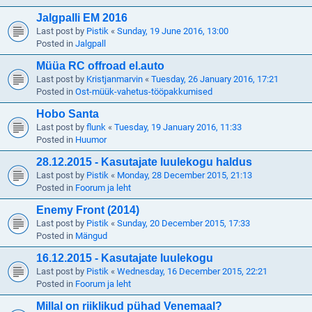
Jalgpalli EM 2016
Last post by
Pistik
«
Sunday, 19 June 2016, 13:00
Posted in
Jalgpall
Müüa RC offroad el.auto
Last post by
Kristjanmarvin
«
Tuesday, 26 January 2016, 17:21
Posted in
Ost-müük-vahetus-tööpakkumised
Hobo Santa
Last post by
flunk
«
Tuesday, 19 January 2016, 11:33
Posted in
Huumor
28.12.2015 - Kasutajate luulekogu haldus
Last post by
Pistik
«
Monday, 28 December 2015, 21:13
Posted in
Foorum ja leht
Enemy Front (2014)
Last post by
Pistik
«
Sunday, 20 December 2015, 17:33
Posted in
Mängud
16.12.2015 - Kasutajate luulekogu
Last post by
Pistik
«
Wednesday, 16 December 2015, 22:21
Posted in
Foorum ja leht
Millal on riiklikud pühad Venemaal?