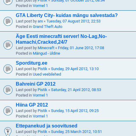
Last post by
Pistik
«
Sunday, 07 October 2012, 08:34
Posted in
Vormel 1
GTA Liberty City- kuidas mängu salvestada?
Last post by
arx
«
Tuesday, 07 August 2012, 22:53
Posted in
Grand Theft Auto
Äge Eesti minecrafti server! No-Lag,No-
Hamachi,Cracked,24/7
Last post by
Minecraft
«
Friday, 01 June 2012, 17:08
Posted in
Mängud - üldine
Sporditurg.ee
Last post by
Pistik
«
Sunday, 29 April 2012, 13:10
Posted in
Uued veebilehed
Bahreini GP 2012
Last post by
Pistik
«
Saturday, 21 April 2012, 08:53
Posted in
Vormel 1
Hiina GP 2012
Last post by
Pistik
«
Sunday, 15 April 2012, 09:25
Posted in
Vormel 1
Ettepanekud ja soovitused
Last post by
Pistik
«
Sunday, 25 March 2012, 10:51