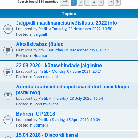
Page
1
of
7
1
2
3
4
5
7
Next
Search found 310 matches
…
Topics
Jalgpalli maailmameistrivõistluste 2022 info
Last post by
Pistik
«
Tuesday, 22 November 2022, 10:50
Posted in
Jalgpall
Aktsiisivabad jõulud
Last post by
brb
«
Saturday, 04 December 2021, 10:42
Posted in
Huumor
22.08.2020 - kütusehindade jälgimine
Last post by
Pistik
«
Monday, 07 June 2021, 20:21
Posted in
Foorum ja leht
Arendusuudised edaspidi avaldatud meie blogis -
pistik.blog
Last post by
Pistik
«
Thursday, 23 July 2020, 16:54
Posted in
Foorum ja leht
Bahreni GP 2018
Last post by
Pistik
«
Sunday, 15 April 2018, 19:09
Posted in
Vormel 1
15.04.2018 - Discordi kanal