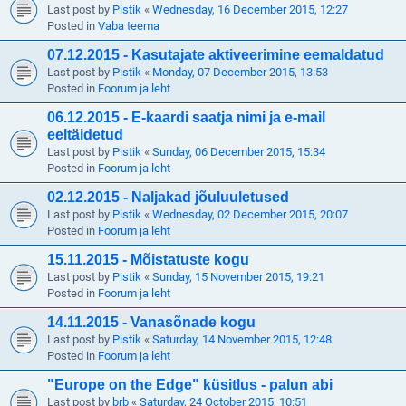
Last post by
Pistik
«
Wednesday, 16 December 2015, 12:27
Posted in
Vaba teema
07.12.2015 - Kasutajate aktiveerimine eemaldatud
Last post by
Pistik
«
Monday, 07 December 2015, 13:53
Posted in
Foorum ja leht
06.12.2015 - E-kaardi saatja nimi ja e-mail
eeltäidetud
Last post by
Pistik
«
Sunday, 06 December 2015, 15:34
Posted in
Foorum ja leht
02.12.2015 - Naljakad jõuluuletused
Last post by
Pistik
«
Wednesday, 02 December 2015, 20:07
Posted in
Foorum ja leht
15.11.2015 - Mõistatuste kogu
Last post by
Pistik
«
Sunday, 15 November 2015, 19:21
Posted in
Foorum ja leht
14.11.2015 - Vanasõnade kogu
Last post by
Pistik
«
Saturday, 14 November 2015, 12:48
Posted in
Foorum ja leht
"Europe on the Edge" küsitlus - palun abi
Last post by
brb
«
Saturday, 24 October 2015, 10:51