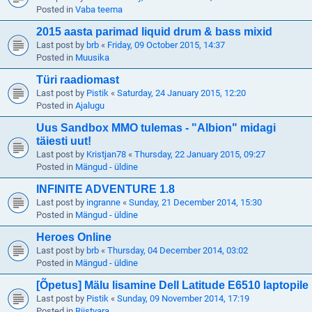
Posted in
Vaba teema
2015 aasta parimad liquid drum & bass mixid
Last post by
brb
«
Friday, 09 October 2015, 14:37
Posted in
Muusika
Türi raadiomast
Last post by
Pistik
«
Saturday, 24 January 2015, 12:20
Posted in
Ajalugu
Uus Sandbox MMO tulemas - "Albion" midagi
täiesti uut!
Last post by
Kristjan78
«
Thursday, 22 January 2015, 09:27
Posted in
Mängud - üldine
INFINITE ADVENTURE 1.8
Last post by
ingranne
«
Sunday, 21 December 2014, 15:30
Posted in
Mängud - üldine
Heroes Online
Last post by
brb
«
Thursday, 04 December 2014, 03:02
Posted in
Mängud - üldine
[Õpetus] Mälu lisamine Dell Latitude E6510 laptopile
Last post by
Pistik
«
Sunday, 09 November 2014, 17:19
Posted in
Riistvara