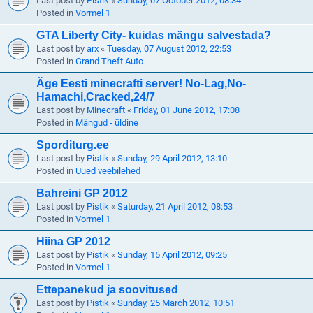
Last post by
Pistik
«
Sunday, 07 October 2012, 08:34
Posted in
Vormel 1
GTA Liberty City- kuidas mängu salvestada?
Last post by
arx
«
Tuesday, 07 August 2012, 22:53
Posted in
Grand Theft Auto
Äge Eesti minecrafti server! No-Lag,No-
Hamachi,Cracked,24/7
Last post by
Minecraft
«
Friday, 01 June 2012, 17:08
Posted in
Mängud - üldine
Sporditurg.ee
Last post by
Pistik
«
Sunday, 29 April 2012, 13:10
Posted in
Uued veebilehed
Bahreini GP 2012
Last post by
Pistik
«
Saturday, 21 April 2012, 08:53
Posted in
Vormel 1
Hiina GP 2012
Last post by
Pistik
«
Sunday, 15 April 2012, 09:25
Posted in
Vormel 1
Ettepanekud ja soovitused
Last post by
Pistik
«
Sunday, 25 March 2012, 10:51