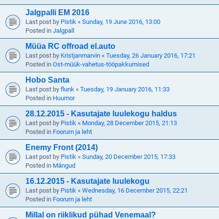
Jalgpalli EM 2016
Last post by
Pistik
«
Sunday, 19 June 2016, 13:00
Posted in
Jalgpall
Müüa RC offroad el.auto
Last post by
Kristjanmarvin
«
Tuesday, 26 January 2016, 17:21
Posted in
Ost-müük-vahetus-tööpakkumised
Hobo Santa
Last post by
flunk
«
Tuesday, 19 January 2016, 11:33
Posted in
Huumor
28.12.2015 - Kasutajate luulekogu haldus
Last post by
Pistik
«
Monday, 28 December 2015, 21:13
Posted in
Foorum ja leht
Enemy Front (2014)
Last post by
Pistik
«
Sunday, 20 December 2015, 17:33
Posted in
Mängud
16.12.2015 - Kasutajate luulekogu
Last post by
Pistik
«
Wednesday, 16 December 2015, 22:21
Posted in
Foorum ja leht
Millal on riiklikud pühad Venemaal?