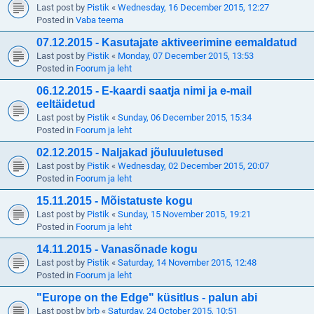
Last post by
Pistik
«
Wednesday, 16 December 2015, 12:27
Posted in
Vaba teema
07.12.2015 - Kasutajate aktiveerimine eemaldatud
Last post by
Pistik
«
Monday, 07 December 2015, 13:53
Posted in
Foorum ja leht
06.12.2015 - E-kaardi saatja nimi ja e-mail
eeltäidetud
Last post by
Pistik
«
Sunday, 06 December 2015, 15:34
Posted in
Foorum ja leht
02.12.2015 - Naljakad jõuluuletused
Last post by
Pistik
«
Wednesday, 02 December 2015, 20:07
Posted in
Foorum ja leht
15.11.2015 - Mõistatuste kogu
Last post by
Pistik
«
Sunday, 15 November 2015, 19:21
Posted in
Foorum ja leht
14.11.2015 - Vanasõnade kogu
Last post by
Pistik
«
Saturday, 14 November 2015, 12:48
Posted in
Foorum ja leht
"Europe on the Edge" küsitlus - palun abi
Last post by
brb
«
Saturday, 24 October 2015, 10:51