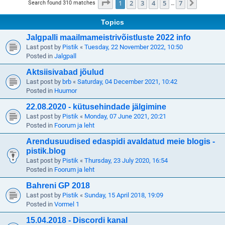
Page
1
of
7
1
2
3
4
5
7
Next
Search found 310 matches
…
Topics
Jalgpalli maailmameistrivõistluste 2022 info
Last post by
Pistik
«
Tuesday, 22 November 2022, 10:50
Posted in
Jalgpall
Aktsiisivabad jõulud
Last post by
brb
«
Saturday, 04 December 2021, 10:42
Posted in
Huumor
22.08.2020 - kütusehindade jälgimine
Last post by
Pistik
«
Monday, 07 June 2021, 20:21
Posted in
Foorum ja leht
Arendusuudised edaspidi avaldatud meie blogis -
pistik.blog
Last post by
Pistik
«
Thursday, 23 July 2020, 16:54
Posted in
Foorum ja leht
Bahreni GP 2018
Last post by
Pistik
«
Sunday, 15 April 2018, 19:09
Posted in
Vormel 1
15.04.2018 - Discordi kanal