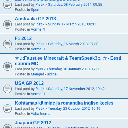
Last post by
Pistik
«
Saturday, 08 February 2014, 09:55
Posted in
Sport
Austraalia GP 2013
Last post by
Pistik
«
Sunday, 17 March 2013, 08:31
Posted in
Vormel 1
F1 2013
Last post by
Pistik
«
Saturday, 16 March 2013, 07:08
Posted in
Vormel 1
☆ .::Faust.ee Minecraft & TeamSpeak3::. ☆ - Eesti
suurim MC
Last post by
byss
«
Thursday, 10 January 2013, 17:36
Posted in
Mängud - üldine
USA GP 2012
Last post by
Pistik
«
Saturday, 17 November 2012, 19:42
Posted in
Vormel 1
Kohtamas käimine ja romantika inglise keeles
Last post by
Pistik
«
Tuesday, 23 October 2012, 10:19
Posted in
Vaba teema
Jaapani GP 2012