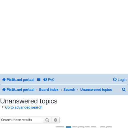
Pistik.net portaal
FAQ
Login
Pistik.net portaal
Board index
Search
Unanswered topics
Unanswered topics
Go to advanced search
r
Search
Advanced search