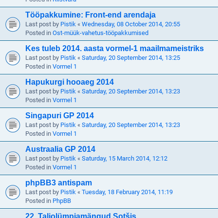
Tööpakkumine: Front-end arendaja
Last post by
Pistik
«
Wednesday, 08 October 2014, 20:55
Posted in
Ost-müük-vahetus-tööpakkumised
Kes tuleb 2014. aasta vormel-1 maailmameistriks
Last post by
Pistik
«
Saturday, 20 September 2014, 13:25
Posted in
Vormel 1
Hapukurgi hooaeg 2014
Last post by
Pistik
«
Saturday, 20 September 2014, 13:23
Posted in
Vormel 1
Singapuri GP 2014
Last post by
Pistik
«
Saturday, 20 September 2014, 13:23
Posted in
Vormel 1
Austraalia GP 2014
Last post by
Pistik
«
Saturday, 15 March 2014, 12:12
Posted in
Vormel 1
phpBB3 antispam
Last post by
Pistik
«
Tuesday, 18 February 2014, 11:19
Posted in
PhpBB
22. Taliolümpiamängud Sotšis