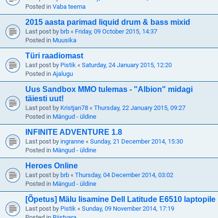
Posted in
Vaba teema
2015 aasta parimad liquid drum & bass mixid
Last post by
brb
«
Friday, 09 October 2015, 14:37
Posted in
Muusika
Türi raadiomast
Last post by
Pistik
«
Saturday, 24 January 2015, 12:20
Posted in
Ajalugu
Uus Sandbox MMO tulemas - "Albion" midagi
täiesti uut!
Last post by
Kristjan78
«
Thursday, 22 January 2015, 09:27
Posted in
Mängud - üldine
INFINITE ADVENTURE 1.8
Last post by
ingranne
«
Sunday, 21 December 2014, 15:30
Posted in
Mängud - üldine
Heroes Online
Last post by
brb
«
Thursday, 04 December 2014, 03:02
Posted in
Mängud - üldine
[Õpetus] Mälu lisamine Dell Latitude E6510 laptopile
Last post by
Pistik
«
Sunday, 09 November 2014, 17:19
Posted in
Riistvara