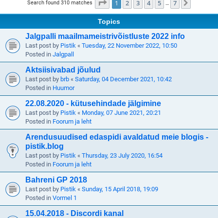
Page
1
of
7
1
2
3
4
5
7
Next
Search found 310 matches
…
Topics
Jalgpalli maailmameistrivõistluste 2022 info
Last post by
Pistik
«
Tuesday, 22 November 2022, 10:50
Posted in
Jalgpall
Aktsiisivabad jõulud
Last post by
brb
«
Saturday, 04 December 2021, 10:42
Posted in
Huumor
22.08.2020 - kütusehindade jälgimine
Last post by
Pistik
«
Monday, 07 June 2021, 20:21
Posted in
Foorum ja leht
Arendusuudised edaspidi avaldatud meie blogis -
pistik.blog
Last post by
Pistik
«
Thursday, 23 July 2020, 16:54
Posted in
Foorum ja leht
Bahreni GP 2018
Last post by
Pistik
«
Sunday, 15 April 2018, 19:09
Posted in
Vormel 1
15.04.2018 - Discordi kanal