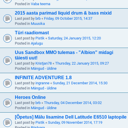
Posted in
Vaba teema
2015 aasta parimad liquid drum & bass mixid
Last post by
brb
«
Friday, 09 October 2015, 14:37
Posted in
Muusika
Türi raadiomast
Last post by
Pistik
«
Saturday, 24 January 2015, 12:20
Posted in
Ajalugu
Uus Sandbox MMO tulemas - "Albion" midagi
täiesti uut!
Last post by
Kristjan78
«
Thursday, 22 January 2015, 09:27
Posted in
Mängud - üldine
INFINITE ADVENTURE 1.8
Last post by
ingranne
«
Sunday, 21 December 2014, 15:30
Posted in
Mängud - üldine
Heroes Online
Last post by
brb
«
Thursday, 04 December 2014, 03:02
Posted in
Mängud - üldine
[Õpetus] Mälu lisamine Dell Latitude E6510 laptopile
Last post by
Pistik
«
Sunday, 09 November 2014, 17:19
Posted in
Riistvara