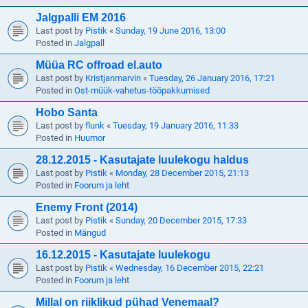
Jalgpalli EM 2016
Last post by
Pistik
«
Sunday, 19 June 2016, 13:00
Posted in
Jalgpall
Müüa RC offroad el.auto
Last post by
Kristjanmarvin
«
Tuesday, 26 January 2016, 17:21
Posted in
Ost-müük-vahetus-tööpakkumised
Hobo Santa
Last post by
flunk
«
Tuesday, 19 January 2016, 11:33
Posted in
Huumor
28.12.2015 - Kasutajate luulekogu haldus
Last post by
Pistik
«
Monday, 28 December 2015, 21:13
Posted in
Foorum ja leht
Enemy Front (2014)
Last post by
Pistik
«
Sunday, 20 December 2015, 17:33
Posted in
Mängud
16.12.2015 - Kasutajate luulekogu
Last post by
Pistik
«
Wednesday, 16 December 2015, 22:21
Posted in
Foorum ja leht
Millal on riiklikud pühad Venemaal?