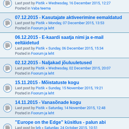
Last post by
Pistik
«
Wednesday, 16 December 2015, 12:27
Posted in
Vaba teema
07.12.2015 - Kasutajate aktiveerimine eemaldatud
Last post by
Pistik
«
Monday, 07 December 2015, 13:53
Posted in
Foorum ja leht
06.12.2015 - E-kaardi saatja nimi ja e-mail
eeltäidetud
Last post by
Pistik
«
Sunday, 06 December 2015, 15:34
Posted in
Foorum ja leht
02.12.2015 - Naljakad jõuluuletused
Last post by
Pistik
«
Wednesday, 02 December 2015, 20:07
Posted in
Foorum ja leht
15.11.2015 - Mõistatuste kogu
Last post by
Pistik
«
Sunday, 15 November 2015, 19:21
Posted in
Foorum ja leht
14.11.2015 - Vanasõnade kogu
Last post by
Pistik
«
Saturday, 14 November 2015, 12:48
Posted in
Foorum ja leht
"Europe on the Edge" küsitlus - palun abi
Last post by
brb
«
Saturday, 24 October 2015, 10:51