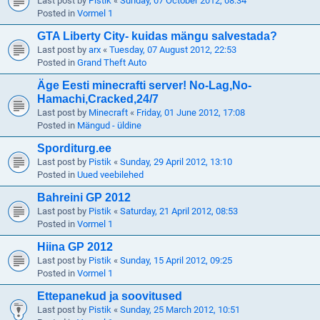
Last post by
Pistik
«
Sunday, 07 October 2012, 08:34
Posted in
Vormel 1
GTA Liberty City- kuidas mängu salvestada?
Last post by
arx
«
Tuesday, 07 August 2012, 22:53
Posted in
Grand Theft Auto
Äge Eesti minecrafti server! No-Lag,No-
Hamachi,Cracked,24/7
Last post by
Minecraft
«
Friday, 01 June 2012, 17:08
Posted in
Mängud - üldine
Sporditurg.ee
Last post by
Pistik
«
Sunday, 29 April 2012, 13:10
Posted in
Uued veebilehed
Bahreini GP 2012
Last post by
Pistik
«
Saturday, 21 April 2012, 08:53
Posted in
Vormel 1
Hiina GP 2012
Last post by
Pistik
«
Sunday, 15 April 2012, 09:25
Posted in
Vormel 1
Ettepanekud ja soovitused
Last post by
Pistik
«
Sunday, 25 March 2012, 10:51