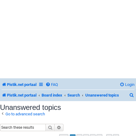
Pistik.net portaal
FAQ
Login
Pistik.net portaal
Board index
Search
Unanswered topics
Unanswered topics
Go to advanced search
r
Search
Advanced search