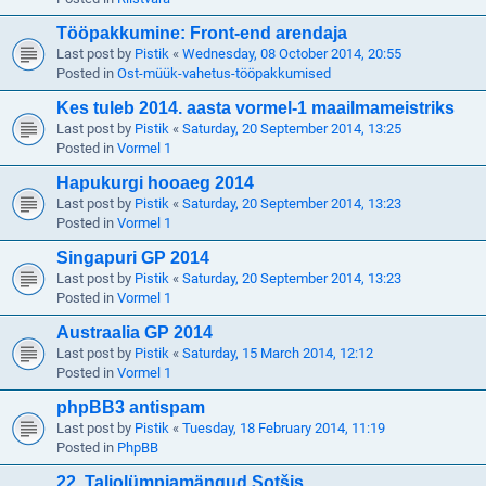
Tööpakkumine: Front-end arendaja
Last post by
Pistik
«
Wednesday, 08 October 2014, 20:55
Posted in
Ost-müük-vahetus-tööpakkumised
Kes tuleb 2014. aasta vormel-1 maailmameistriks
Last post by
Pistik
«
Saturday, 20 September 2014, 13:25
Posted in
Vormel 1
Hapukurgi hooaeg 2014
Last post by
Pistik
«
Saturday, 20 September 2014, 13:23
Posted in
Vormel 1
Singapuri GP 2014
Last post by
Pistik
«
Saturday, 20 September 2014, 13:23
Posted in
Vormel 1
Austraalia GP 2014
Last post by
Pistik
«
Saturday, 15 March 2014, 12:12
Posted in
Vormel 1
phpBB3 antispam
Last post by
Pistik
«
Tuesday, 18 February 2014, 11:19
Posted in
PhpBB
22. Taliolümpiamängud Sotšis