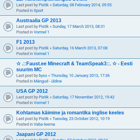
Last post by
Pistik
«
Saturday, 08 February 2014, 09:55
Posted in
Sport
Austraalia GP 2013
Last post by
Pistik
«
Sunday, 17 March 2013, 08:31
Posted in
Vormel 1
F1 2013
Last post by
Pistik
«
Saturday, 16 March 2013, 07:08
Posted in
Vormel 1
☆ .::Faust.ee Minecraft & TeamSpeak3::. ☆ - Eesti
suurim MC
Last post by
byss
«
Thursday, 10 January 2013, 17:36
Posted in
Mängud - üldine
USA GP 2012
Last post by
Pistik
«
Saturday, 17 November 2012, 19:42
Posted in
Vormel 1
Kohtamas käimine ja romantika inglise keeles
Last post by
Pistik
«
Tuesday, 23 October 2012, 10:19
Posted in
Vaba teema
Jaapani GP 2012