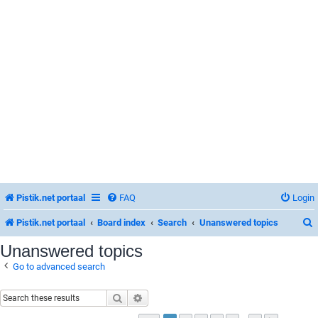
Pistik.net portaal
FAQ
Login
Pistik.net portaal
Board index
Search
Unanswered topics
Unanswered topics
Go to advanced search
r
Search
Advanced search