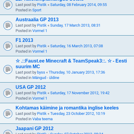
Last post by
Pistik
«
Saturday, 08 February 2014, 09:55
Posted in
Sport
Austraalia GP 2013
Last post by
Pistik
«
Sunday, 17 March 2013, 08:31
Posted in
Vormel 1
F1 2013
Last post by
Pistik
«
Saturday, 16 March 2013, 07:08
Posted in
Vormel 1
☆ .::Faust.ee Minecraft & TeamSpeak3::. ☆ - Eesti
suurim MC
Last post by
byss
«
Thursday, 10 January 2013, 17:36
Posted in
Mängud - üldine
USA GP 2012
Last post by
Pistik
«
Saturday, 17 November 2012, 19:42
Posted in
Vormel 1
Kohtamas käimine ja romantika inglise keeles
Last post by
Pistik
«
Tuesday, 23 October 2012, 10:19
Posted in
Vaba teema
Jaapani GP 2012