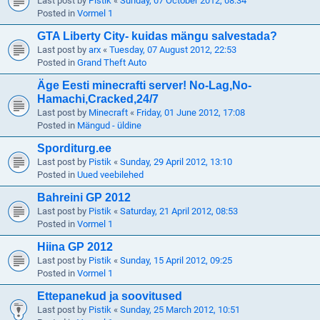
Last post by
Pistik
«
Sunday, 07 October 2012, 08:34
Posted in
Vormel 1
GTA Liberty City- kuidas mängu salvestada?
Last post by
arx
«
Tuesday, 07 August 2012, 22:53
Posted in
Grand Theft Auto
Äge Eesti minecrafti server! No-Lag,No-
Hamachi,Cracked,24/7
Last post by
Minecraft
«
Friday, 01 June 2012, 17:08
Posted in
Mängud - üldine
Sporditurg.ee
Last post by
Pistik
«
Sunday, 29 April 2012, 13:10
Posted in
Uued veebilehed
Bahreini GP 2012
Last post by
Pistik
«
Saturday, 21 April 2012, 08:53
Posted in
Vormel 1
Hiina GP 2012
Last post by
Pistik
«
Sunday, 15 April 2012, 09:25
Posted in
Vormel 1
Ettepanekud ja soovitused
Last post by
Pistik
«
Sunday, 25 March 2012, 10:51