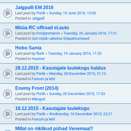
Jalgpalli EM 2016
Last post by
Pistik
«
Sunday, 19 June 2016, 13:00
Posted in
Jalgpall
Müüa RC offroad el.auto
Last post by
Kristjanmarvin
«
Tuesday, 26 January 2016, 17:21
Posted in
Ost-müük-vahetus-tööpakkumised
Hobo Santa
Last post by
flunk
«
Tuesday, 19 January 2016, 11:33
Posted in
Huumor
28.12.2015 - Kasutajate luulekogu haldus
Last post by
Pistik
«
Monday, 28 December 2015, 21:13
Posted in
Foorum ja leht
Enemy Front (2014)
Last post by
Pistik
«
Sunday, 20 December 2015, 17:33
Posted in
Mängud
16.12.2015 - Kasutajate luulekogu
Last post by
Pistik
«
Wednesday, 16 December 2015, 22:21
Posted in
Foorum ja leht
Millal on riiklikud pühad Venemaal?