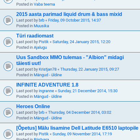
Posted in
Vaba teema
2015 aasta parimad liquid drum & bass mixid
Last post by
brb
«
Friday, 09 October 2015, 14:37
Posted in
Muusika
Türi raadiomast
Last post by
Pistik
«
Saturday, 24 January 2015, 12:20
Posted in
Ajalugu
Uus Sandbox MMO tulemas - "Albion" midagi
täiesti uut!
Last post by
Kristjan78
«
Thursday, 22 January 2015, 09:27
Posted in
Mängud - üldine
INFINITE ADVENTURE 1.8
Last post by
ingranne
«
Sunday, 21 December 2014, 15:30
Posted in
Mängud - üldine
Heroes Online
Last post by
brb
«
Thursday, 04 December 2014, 03:02
Posted in
Mängud - üldine
[Õpetus] Mälu lisamine Dell Latitude E6510 laptopile
Last post by
Pistik
«
Sunday, 09 November 2014, 17:19
Posted in
Riistvara