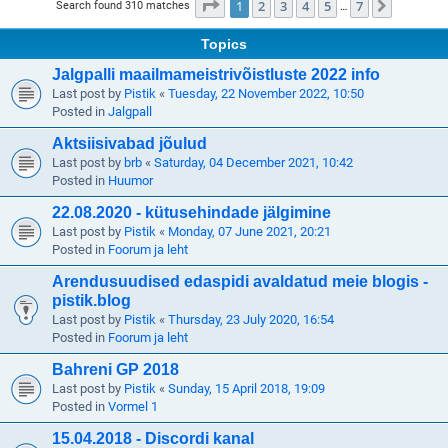
Page
1
of
7
1
2
3
4
5
7
Next
Search found 310 matches
…
Topics
Jalgpalli maailmameistrivõistluste 2022 info
Last post by
Pistik
«
Tuesday, 22 November 2022, 10:50
Posted in
Jalgpall
Aktsiisivabad jõulud
Last post by
brb
«
Saturday, 04 December 2021, 10:42
Posted in
Huumor
22.08.2020 - kütusehindade jälgimine
Last post by
Pistik
«
Monday, 07 June 2021, 20:21
Posted in
Foorum ja leht
Arendusuudised edaspidi avaldatud meie blogis -
pistik.blog
Last post by
Pistik
«
Thursday, 23 July 2020, 16:54
Posted in
Foorum ja leht
Bahreni GP 2018
Last post by
Pistik
«
Sunday, 15 April 2018, 19:09
Posted in
Vormel 1
15.04.2018 - Discordi kanal