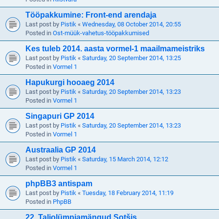
Tööpakkumine: Front-end arendaja
Last post by
Pistik
«
Wednesday, 08 October 2014, 20:55
Posted in
Ost-müük-vahetus-tööpakkumised
Kes tuleb 2014. aasta vormel-1 maailmameistriks
Last post by
Pistik
«
Saturday, 20 September 2014, 13:25
Posted in
Vormel 1
Hapukurgi hooaeg 2014
Last post by
Pistik
«
Saturday, 20 September 2014, 13:23
Posted in
Vormel 1
Singapuri GP 2014
Last post by
Pistik
«
Saturday, 20 September 2014, 13:23
Posted in
Vormel 1
Austraalia GP 2014
Last post by
Pistik
«
Saturday, 15 March 2014, 12:12
Posted in
Vormel 1
phpBB3 antispam
Last post by
Pistik
«
Tuesday, 18 February 2014, 11:19
Posted in
PhpBB
22. Taliolümpiamängud Sotšis