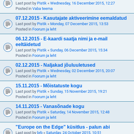
Last post by
Pistik
«
Wednesday, 16 December 2015, 12:27
Posted in
Vaba teema
07.12.2015 - Kasutajate aktiveerimine eemaldatud
Last post by
Pistik
«
Monday, 07 December 2015, 13:53
Posted in
Foorum ja leht
06.12.2015 - E-kaardi saatja nimi ja e-mail
eeltäidetud
Last post by
Pistik
«
Sunday, 06 December 2015, 15:34
Posted in
Foorum ja leht
02.12.2015 - Naljakad jõuluuletused
Last post by
Pistik
«
Wednesday, 02 December 2015, 20:07
Posted in
Foorum ja leht
15.11.2015 - Mõistatuste kogu
Last post by
Pistik
«
Sunday, 15 November 2015, 19:21
Posted in
Foorum ja leht
14.11.2015 - Vanasõnade kogu
Last post by
Pistik
«
Saturday, 14 November 2015, 12:48
Posted in
Foorum ja leht
"Europe on the Edge" küsitlus - palun abi
Last post by
brb
«
Saturday, 24 October 2015, 10:51