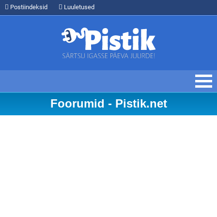
Postiindeksid
Luuletused
Foorumid - Pistik.net