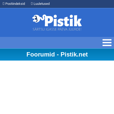
Postiindeksid
Luuletused
Foorumid - Pistik.net