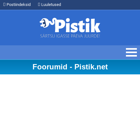
Postiindeksid
Luuletused
Foorumid - Pistik.net