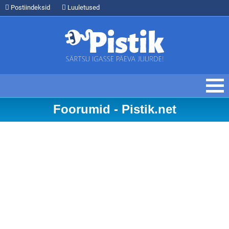
Postiindeksid
Luuletused
Foorumid - Pistik.net