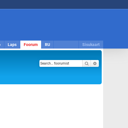
o
Laps
Foorum
RU
Sisukaart
Search
Advanced search