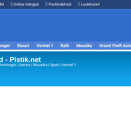
id
Online mängud
Postiindeksid
Luuletused
enger
Ekaart
Vormel 1
Ralli
Muusika
Grand Theft Aut
 - Pistik.net
hnoloogia | Games | Muusika | Sport | Vormel 1