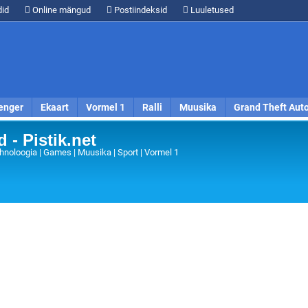
id
Online mängud
Postiindeksid
Luuletused
enger
Ekaart
Vormel 1
Ralli
Muusika
Grand Theft Aut
 - Pistik.net
hnoloogia | Games | Muusika | Sport | Vormel 1