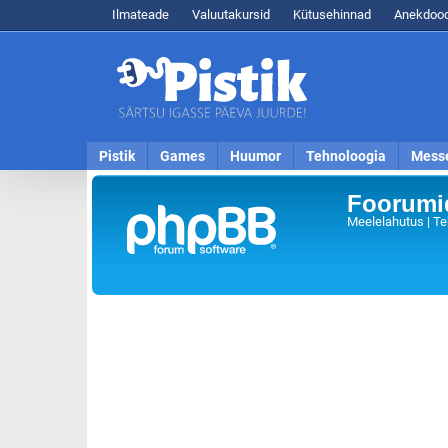
Ilmateade
Valuutakursid
Kütusehinnad
Anekdood
Pistik
Games
Huumor
Tehnoloogia
Mess
Foorumid
Meelelahutus | Te