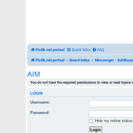
Pistik.net portaal
Quick links
FAQ
Pistik.net portaal
Board index
Messenger - Suhtlusp
AIM
You do not have the required permissions to view or read topics w
LOGIN
Username:
Password:
Hide my online status 