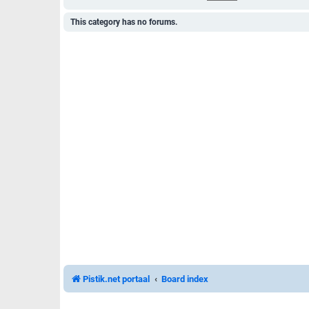
This category has no forums.
Pistik.net portaal
Board index