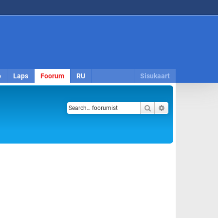
o
Laps
Foorum
RU
Sisukaart
Search
Advanced search