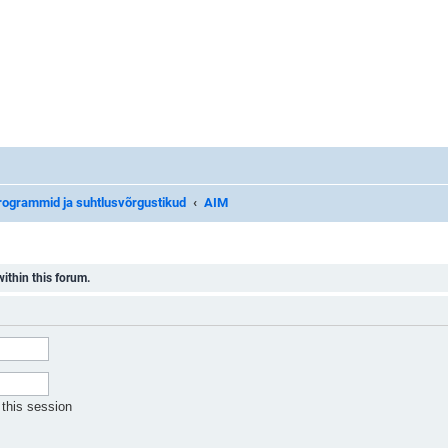
rogrammid ja suhtlusvõrgustikud
AIM
ithin this forum.
this session