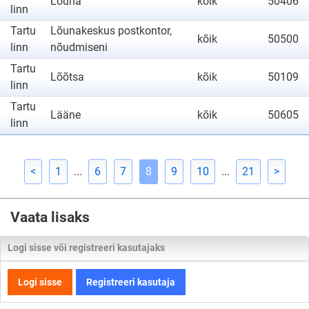
Lõuna
kõik
50406
linn
Tartu
Lõunakeskus postkontor,
kõik
50500
linn
nõudmiseni
Tartu
Lõõtsa
kõik
50109
linn
Tartu
Lääne
kõik
50605
linn
<
1
...
6
7
8
9
10
...
21
>
Vaata lisaks
Logi sisse või registreeri kasutajaks
Logi sisse
Registreeri kasutaja