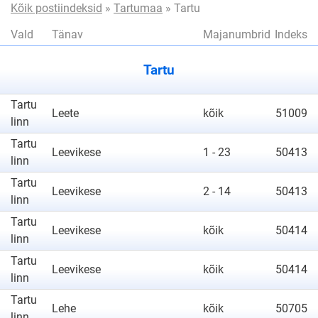
postiindeksid
Kõik postiindeksid
»
Tartumaa
» Tartu
Vald
Tänav
Majanumbrid
Indeks
postiindeksid
Tartu
Tartu
Leete
kõik
51009
linn
Tartu
Leevikese
1 - 23
50413
linn
Tartu
Leevikese
2 - 14
50413
linn
Tartu
Leevikese
kõik
50414
linn
Tartu
Leevikese
kõik
50414
linn
Tartu
Lehe
kõik
50705
linn