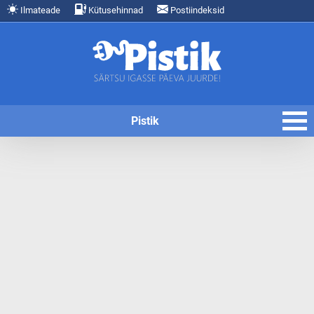
Ilmateade
Kütusehinnad
Postiindeksid
Pistik