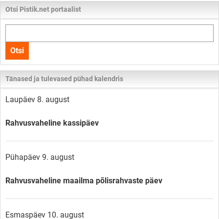
Otsi Pistik.net portaalist
Otsi
kogu
Otsi
lehelt
Tänased ja tulevased pühad kalendris
Laupäev 8. august
Rahvusvaheline kassipäev
Pühapäev 9. august
Rahvusvaheline maailma põlisrahvaste päev
Esmaspäev 10. august