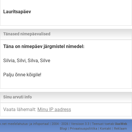
Lauritsapäev
Tänased nimepäevalised
Täna on nimepäev järgmistel nimedel:
Silvia, Silvi, Silva, Silve
Palju õnne kõigile!
Sinu arvuti info
Vaata lähemalt:
Minu IP aadress
k.net meelelahutus- ja infoportaal | 2004 - 2026 | Versioon 3.3 | Teenust toetab
UusWeb
Blogi
|
Privaatsuspoliitika
|
Kontakt
|
Reklaam