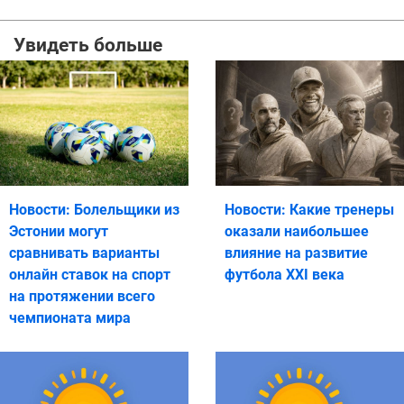
Увидеть больше
Новости: Болельщики из
Новости: Какие тренеры
Эстонии могут
оказали наибольшее
сравнивать варианты
влияние на развитие
онлайн ставок на спорт
футбола XXI века
на протяжении всего
чемпионата мира