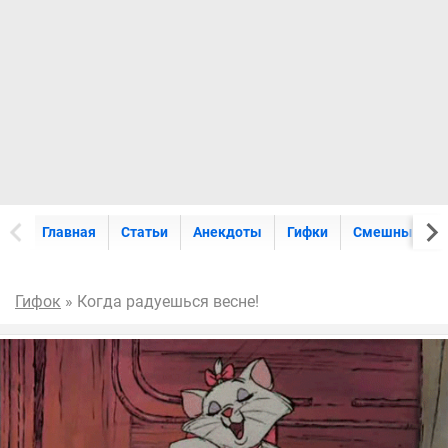
Главная
Статьи
Анекдоты
Гифки
Смешные кар
Гифок
» Когда радуешься весне!