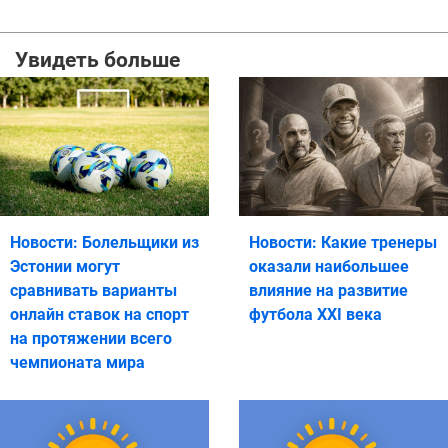
Увидеть больше
Новости: Болельщики из
Новости: Какие тренеры
Эстонии могут
оказали наибольшее
сравнивать варианты
влияние на развитие
онлайн ставок на спорт
футбола XXI века
на протяжении всего
чемпионата мира