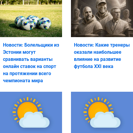
Новости: Болельщики из
Новости: Какие тренеры
Эстонии могут
оказали наибольшее
сравнивать варианты
влияние на развитие
онлайн ставок на спорт
футбола XXI века
на протяжении всего
чемпионата мира