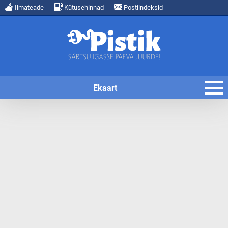
Ilmateade
Kütusehinnad
Postiindeksid
Ekaart