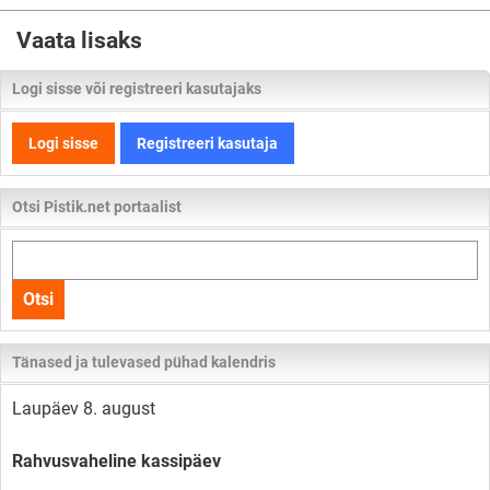
Vaata lisaks
Logi sisse või registreeri kasutajaks
Logi sisse
Registreeri kasutaja
Otsi Pistik.net portaalist
Otsi
kogu
Otsi
lehelt
Tänased ja tulevased pühad kalendris
Laupäev 8. august
Rahvusvaheline kassipäev