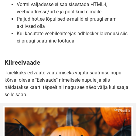
Vormi väljadesse ei saa sisestada HTML-i,
veebiaadresse/url-e ja poolikuid e-maile
Paljud hot.ee lõpulised e-mailid ei pruugi enam
aktiivsed olla
Kui kasutate veebilehitsejas adblocker laiendusi siis
ei pruugi saatmine töötada
Kiireelvaade
Täielikuks eelvaate vaatamiseks vajuta saatmise nupu
kõrval olevale "Eelvaade" nimelisele nupule ja siis
näidatakse kaarti täpselt nii nagu see näeb välja kui saaja
selle saab.