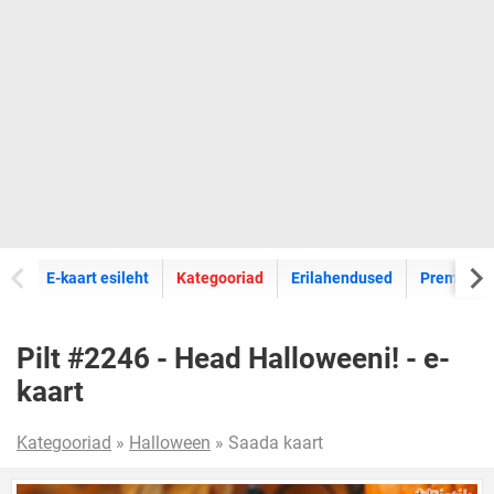
E-kaartide
E-kaart esileht
Kategooriad
Erilahendused
Premium k
Pilt #2246 - Head Halloweeni! - e-
kaart
Kategooriad
»
Halloween
» Saada kaart