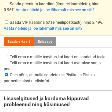
Saada premium kaardina
(ilma reklaamideta), hind
0.96€.
Vaata näiteid ja loe lähemalt mis see on siit?
Saada VIP kaardina
(otse meilipostkasti), hind 2.49€.
Vaata näiteid ja loe lähemalt mis see on siit?
Saada e-kaart
Eelvaade
Telli oma e-mailile teavitus kui kaart on saadetud teele
Telli oma e-mailile teavitus kui kaart avatakse saaja
poolt
Olen nõus, et mulle saadetakse Pistiku ja Pistiku
partnerite alast uudisinfot
Lisaselgitused ja korduma kippuvad
probleemid ning küsimused